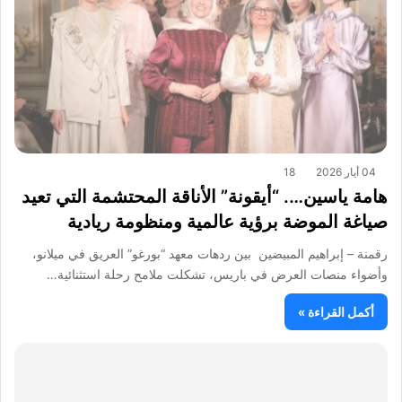
04 أيار 2026
18
هامة ياسين…. “أيقونة” الأناقة المحتشمة التي تعيد
صياغة الموضة برؤية عالمية ومنظومة ريادية
رقمنة – إبراهيم المبيضين بين ردهات معهد “بورغو” العريق في ميلانو،
وأضواء منصات العرض في باريس، تشكلت ملامح رحلة استثنائية…
أكمل القراءة »