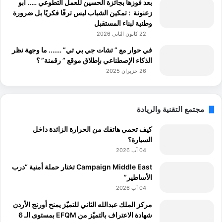
بعد فوزها بجائزة الحسين للعمل التطوعي ….. أبو
زعنونة : تمكين الشباب ليس ترفًا فكريًا بل ضرورة
وطنية لبناء المستقبل
22 كانون الثاني 2026
في حوار مع ” تشات جي بي تي” ……. ما وجهة نظر
الذكاء الإصطناعي بإطلاق موقع ” رقمنة” ؟
26 حزيران 2025
مجتمع التقنية والريادة
كيف تحمي هاتفك من الحرارة الزائدة داخل
السيارة؟
04 آب 2026
Campaign Middle East تختار حملة أمنية “درب
الأساطير”
04 آب 2026
مركز الملك عبدالله الثاني للتميّز يمنح أورنج الأردن
شهادة الاعتراف بالتميّز من EFQM بمستوى الـ 6