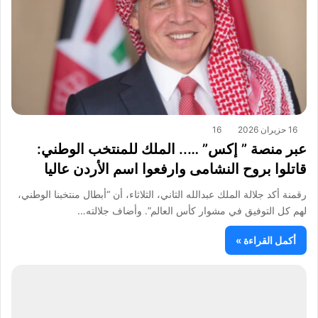
16 حزيران 2026
16
عبر منصة ” إكس” ….. الملك للمنتخب الوطني:
قاتلوا بروح النشامى وارفعوا اسم الأردن عاليا
رقمنة أكد جلالة الملك عبدالله الثاني، الثلاثاء، أن “أبطال منتخبنا الوطني،
لهم كل التوفيق في مشوار كأس العالم”. وأضاف جلالته…
أكمل القراءة »