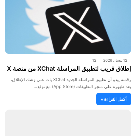
12 نيسان 2026
12
إطلاق قريب لتطبيق المراسلة XChat من منصة X
رقمنة يبدو أن تطبيق المراسلة الجديد XChat بات على وشك الإطلاق،
بعد ظهوره على متجر التطبيقات (App Store) مع توقع…
أكمل القراءة »