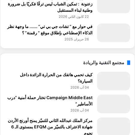
زعنونة : تمكين الشباب ليس ترفًا فكريًا بل ضرورة
وطنية لبناء المستقبل
22 كانون الثاني 2026
في حوار مع ” تشات جي بي تي” ……. ما وجهة نظر
الذكاء الإصطناعي بإطلاق موقع ” رقمنة” ؟
26 حزيران 2025
مجتمع التقنية والريادة
كيف تحمي هاتفك من الحرارة الزائدة داخل
السيارة؟
04 آب 2026
Campaign Middle East تختار حملة أمنية “درب
الأساطير”
04 آب 2026
مركز الملك عبدالله الثاني للتميّز يمنح أورنج الأردن
شهادة الاعتراف بالتميّز من EFQM بمستوى الـ 6
نجوم