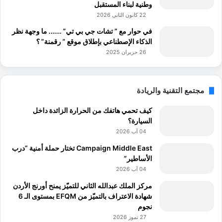
وطنية لبناء المستقبل
22 كانون الثاني 2026
في حوار مع ” تشات جي بي تي” ……. ما وجهة نظر
الذكاء الإصطناعي بإطلاق موقع ” رقمنة” ؟
26 حزيران 2025
مجتمع التقنية والريادة
كيف تحمي هاتفك من الحرارة الزائدة داخل
السيارة؟
04 آب 2026
Campaign Middle East تختار حملة أمنية “درب
الأساطير”
04 آب 2026
مركز الملك عبدالله الثاني للتميّز يمنح أورنج الأردن
شهادة الاعتراف بالتميّز من EFQM بمستوى الـ 6
نجوم
27 تموز 2026