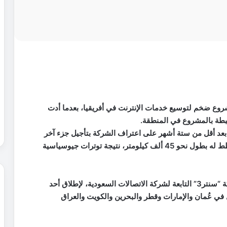
روع ضخم لتوسيع خدمات الإنترنت في أفريقيا، بعدما أدت
بطة بالمشروع في المنطقة.
بعد أقل من ستة أشهر على اعتراف الشركة بتأجيل جزء آخر
من مشروع “2 أفريقيا”، وهو نظام كابلات بحرية مخطط له بطول نحو 45 ألف كيلومتر، نتيجة توترات جيوسياسية
وكانت الشركة تخطط، بالتعاون مع تحالف يضم شركة “سنتر3” التابعة لشركة الاتصالات السعودية، لإطلاق أحد
 في عُمان والإمارات وقطر والبحرين والكويت والعراق