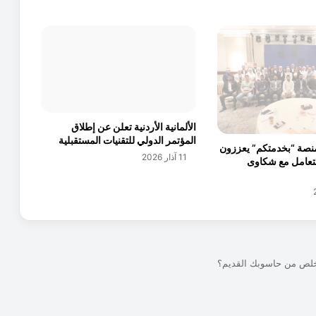
ا
ر
ا
ل
ذ
ه
ب
و
الألمانية الأردنية تعلن عن إطلاق
ع
المؤتمر الدولي للتقنيات المستقبلية
ي
نصة “بخدمتكم” يعززون
11 آذار 2026
ا
لتعامل مع شكاوى
ر
2
1
ب
9
6
.
4