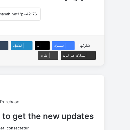
شاركها
فيسبوك
‫X
لينكدإن
مشاركة عبر البريد
طباعة
 Purchase
t to get the new updates!
et, consectetur.