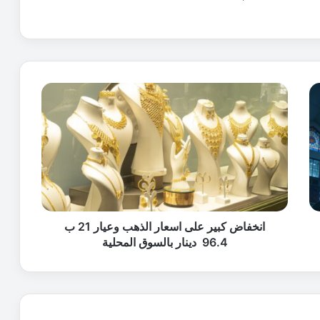
ا
ن
خ
ف
ا
ض
ك
ب
ي
ر
انخفاض كبير على اسعار الذهب وعيار 21 ب
ع
96.4 دينار بالسوق المحلية
ل
ى
ا
س
ع