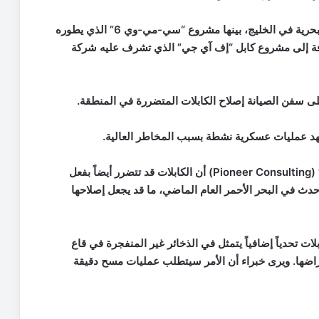
كما طالت تداعيات الحرب مشاريع أخرى للكابلات البحرية في الخليج، بينها مشروع “سي-مي-وي 6” الذي يطوره
افة إلى مشروع كابل “إف آي جي” الذي تشرف عليه شركة
 سفن الصيانة إصلاح الكابلات المتضررة في المنطقة.
د عمليات عسكرية نشطة بسبب المخاطر العالية.
وأضاف برتران كليسكا من شركة “بايونير كونسلتينغ” (Pioneer Consulting) أن الكابلات قد تتضرر أيضاً بفعل
ث في البحر الأحمر العام الماضي، ما قد يجعل إصلاحها
لات تحدياً إضافياً يتمثل في الذخائر غير المنفجرة في قاع
راضها. ويرى خبراء أن الأمر سيتطلب عمليات مسح دقيقة