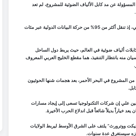
المسؤولة عن مد كابل الألياف الضوئية للمشروع، لم تعد
وتُعد الكابلات البحرية العمود الفقري للإنترنت العالمي، إذ تنقل أكثر من 95% من حركة البيانات الدولية عبر مئات
2 أفريقيا” أكبر نظام كابلات ألياف ضوئية في العالم، حيث يربط دول الساحل
سيان منه بانتظار التنفيذ، هما مقطع الخليج العربي المعروف
.
ء من المشروع في البحر الأحمر، بعد هجمات شنها الحوثيون
بل.
نين علي إن شركات التكنولوجيا تسعى إلى إيجاد مسارات
يعد خياراً بديلاً شائعاً قبل اندلاع الحرب الأخيرة.
جيكت ووترورث” يلتف على الشرق الأوسط ليربط الولايات
نجازه سيستغرق عدة سنوات.