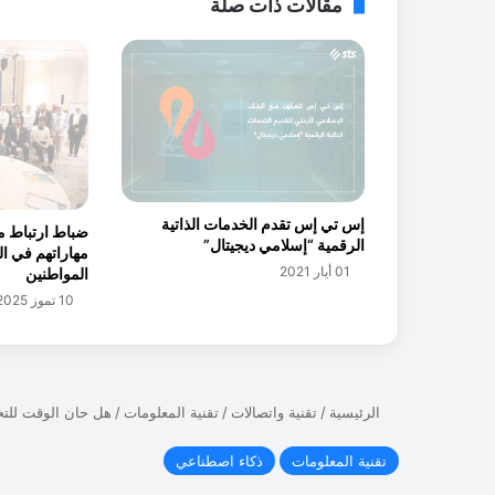
مقالات ذات صلة
ا
ل
ف
ت
و
ى
.
.
ه
إس تي إس تقدم الخدمات الذاتية
ل
ضباط ارتباط م
الرقمية “إسلامي ديجيتال”
ت
مهاراتهم في ا
ن
01 أيار 2021
المواطنين
ا
10 تموز 2025
ف
س
ا
ل
خ
و
ا
ر