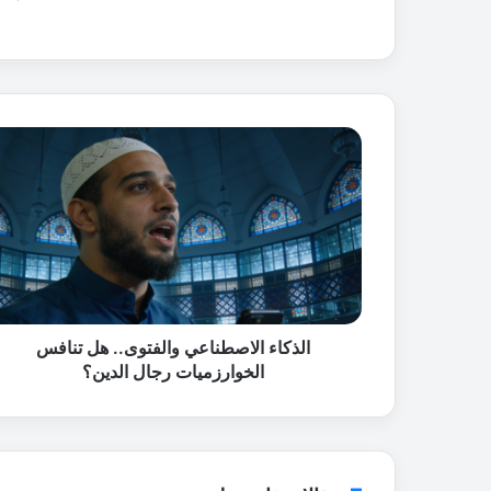
ا
ل
ذ
ك
ا
ء
ا
ل
ا
ص
الذكاء الاصطناعي والفتوى.. هل تنافس
ط
الخوارزميات رجال الدين؟
ن
ا
ع
ي
و