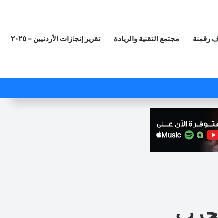
 رقمنة
مجتمع التقنية والريادة
تقرير إنجازات الأردنيين – ٢٠٢٥
‫X
فيسبوك
لينكدإن
‫YouTube
انستقرام
ملخص الموقع RSS
مقال عشوائي
لحرب