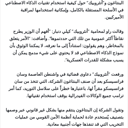
البنتاغون و”أنثروبيك” حول كيفية استخدام تقنيات الذكاء الاصطناعي
في الأسلحة المستقلة بالكامل، وإمكانية استخدامها لمراقبة
الأميركيين.
وقالت راو لمحامية “أنثروبيك” كيلي دنبار: “أفهم أن الوزير يطرح
نقاطاً أكثر عمومية من تلك التي حددتموها”. وأضافت: “الأمر يتعلق
بالمخاطر، وهم يقولون: استناداً إلى ما نعرفه، لا يمكننا الوثوق بأن
نموذج الذكاء الاصطناعي قد لا يحتوي على شيء مدمج يمكن أن
يسبب مشكلة للقدرات العسكرية”.
ورفعت “أنثروبيك” دعاوى قضائية في واشنطن العاصمة وسان
فرانسيسكو بعد أن صنف البنتاغون الشركة، التي تتخذ من سان
فرانسيسكو مقراً لها، باعتبارها خطراً على سلاسل التوريد، كما أمر
ترامب جميع الوكالات الفيدرالية بوقف استخدام تقنياتها.
وتقول الشركة إن البنتاغون ينتقم منها بشكل غير قانوني عبر وصمها
بتصنيف يُستخدم عادة لحماية أنظمة الأمن القومي من عمليات
التخريب التي قد تنفذها جهات أجنبية معادية.