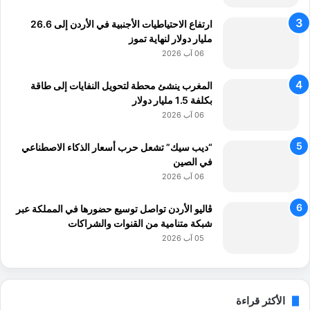
ا
ا
ح
ارتفاع الاحتياطيات الأجنبية في الأردن إلى 26.6
د
مليار دولار لنهاية تموز
خ
06 آب 2026
ل
ا
المغرب ينشئ محطة لتحويل النفايات إلى طاقة
ل
بكلفة 1.5 مليار دولار
ع
06 آب 2026
ط
ل
“ديب سيك” تشعل حرب أسعار الذكاء الاصطناعي
ة
في الصين
ع
06 آب 2026
ي
د
ا
ڤاليو الأردن تواصل توسيع حضورها في المملكة عبر
ل
شبكة متنامية من القنوات والشراكات
أ
05 آب 2026
ض
ح
ى
الأكثر قراءة