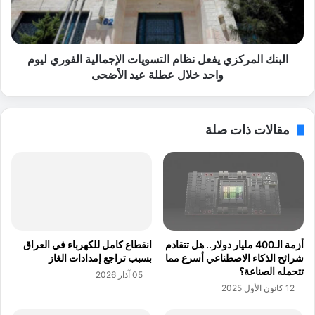
ص
ل
ة
م
ن
ر
ج
ك
البنك المركزي يفعل نظام التسويات الإجمالية الفوري ليوم
ا
ز
واحد خلال عطلة عيد الأضحى
ح
ي
ا
ي
ر
ف
مقالات ذات صلة
د
ع
ن
ل
ي
ن
ة
ظ
م
ا
ل
م
ه
ا
م
ل
أزمة الـ400 مليار دولار.. هل تتقادم
انقطاع كامل للكهرباء في العراق
ة
ت
شرائح الذكاء الاصطناعي أسرع مما
بسبب تراجع إمدادات الغاز
.
س
تتحمله الصناعة؟
05 آذار 2026
.
و
12 كانون الأول 2025
س
ي
ا
ا