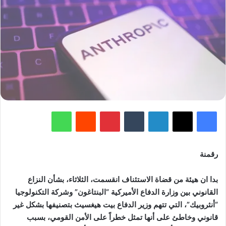
فيسبوك
‫X
لينكدإن
‏Tumblr
بينتيريست
‏Reddit
واتساب
رقمنة
بدا ان هيئة من قضاة الاستئناف انقسمت، الثلاثاء، بشأن النزاع
القانوني بين وزارة الدفاع الأميركية “البنتاغون” وشركة التكنولوجيا
“أنثروبيك”، التي تتهم وزير الدفاع بيت هيغسيث بتصنيفها بشكل غير
قانوني وخاطئ على أنها تمثل خطراً على الأمن القومي، بسبب