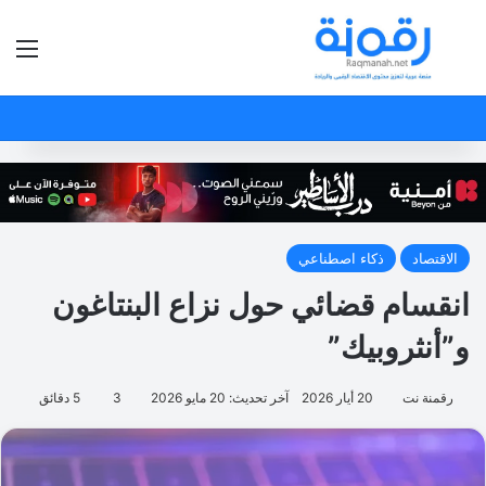
بحث عن
الق
الاقتصاد
ذكاء اصطناعي
انقسام قضائي حول نزاع البنتاغون
و”أنثروبيك”
رقمنة نت
20 أيار 2026
آخر تحديث: 20 مايو 2026
3
5 دقائق