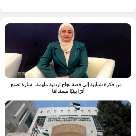
م
ن
ف
ك
ر
ة
ش
ب
من فكرة شبابية إلى قصة نجاح اردنية ملهمة.. سارة تصنع
ا
أثرًا بيئيًا مستدامًا
ب
ي
ا
ة
ل
إ
ب
ل
ن
ى
ك
ق
ا