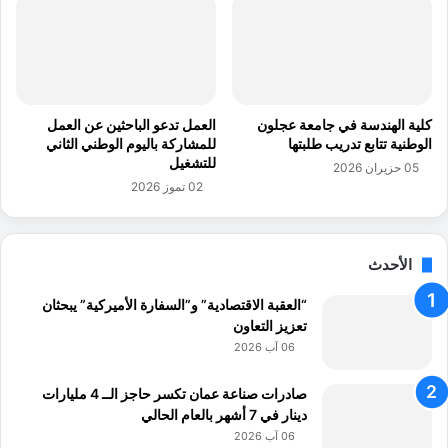
ر
ت
ة
ا
ت
ل
ص
إ
ن
ج
ع
م
كلية الهندسة في جامعة عجلون
العمل تدعو الباحثين عن العمل
أ
ا
الوطنية تتابع تدريب طلبتها
للمشاركة باليوم الوطني الثاني
ث
ل
للتشغيل
05 حزيران 2026
رً
ي
02 تموز 2026
ا
ة
ب
ا
ي
ل
ئ
الأحدث
ف
يً
و
ا
“العقبة الاقتصادية” و”السفارة الأميركية” يبحثان
ر
م
تعزيز التعاون
ي
س
ل
06 آب 2026
ت
ي
د
و
صادرات صناعة عمان تكسر حاجز الــ 4 مليارات
ا
م
دينار في 7 أشهر بالعام الحالي
مً
و
06 آب 2026