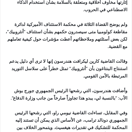
إثارتها مخاوف أخلاقية ومتعلقة بالسلامة بشأن استخدام الذكاء
الاصطناعي في الحروب.
ولم يوضح القضاة الثلاثة في محكمة الاستئناف الأميركية لدائرة
مقاطعة كولومبيا متى سيصدرون حكمهم بشأن استئناف “أنثروبيك”،
لكن بعض أسئلتهم وملاحظاتهم أعطت مؤشرات حول كيفية تعاملهم
مع القضية.
وقالت القاضية كارين ليكرافت هندرسون إنها لا ترى أي دليل يدعم
استنتاج البنتاغون بأن “أنثروبيك” تمثل خطراً على سلاسل التوريد
المرتبطة بالأمن القومي.
وأضافت هندرسون، التي رشحها الرئيس الجمهوري جورج بوش
الأب: “بالنسبة لي، يبدو هذا تجاوزاً صارخاً من جانب وزارة الدفاع”.
وفي المقابل، تساءلت القاضية نيومي راو، التي رشحها الرئيس
الجمهوري دونالد ترامب، عن الأساس الذي يمكن أن تستند إليه
المحكمة للتشكيك في تقديرات هيغسيث. ويتمحور الخلاف بين