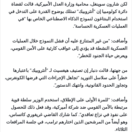
لكن شارون سوينغل، محامية وزارة العدل الأميركية، قالت لقضاة
دائرة كولومبيا إن “أنثروبيك” تمتلك بوضوح القدرة على التدخل في
استخدام البنتاغون لنموذج الذكاء الاصطناعي الخاص بها “في
العمليات العسكرية الحساسة”.
وأضافت: “من غير المتنازع عليه أن فشل النموذج خلال العمليات
العسكرية النشطة قد يؤدي إلى عواقب كارثية على الأمن القومي،
ويعرض حياة الجنود للخطر”.
من جهتها، قالت دنبار إن تصنيف هيغسيث لـ “أنثروبيك” باعتبارها
خطراً على سلاسل التوريد “تجاهل الإجراءات التي فرضها الكونغرس،
وتجاوز الحدود القانونية، وانتهك الدستور”.
وأضافت: “للمرة الأولى على الإطلاق، استخدم الوزير سلطة قوية
مرتبطة بالأمن القومي ضد شركة أميركية، وقد فعل ذلك للحصول
على نفوذ في نزاع تعاقدي”. كما شارك القاضي غريغوري كاتساس،
وهو أيضاً من المرشحين الذين اختارهم ترامب، في جلسة المرافعات
الثلاثاء.