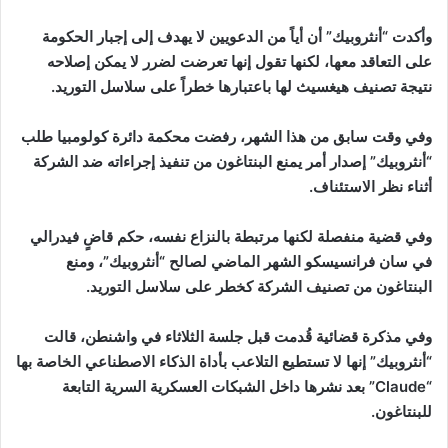
وأكدت “أنثروبيك” أن أياً من الدعويين لا يهدف إلى إجبار الحكومة
على التعاقد معها، لكنها تقول إنها تعرضت لضرر لا يمكن إصلاحه
نتيجة تصنيف هيغسيث لها باعتبارها خطراً على سلاسل التوريد.
وفي وقت سابق من هذا الشهر، رفضت محكمة دائرة كولومبيا طلب
“أنثروبيك” إصدار أمر يمنع البنتاغون من تنفيذ إجراءاته ضد الشركة
أثناء نظر الاستئناف.
وفي قضية منفصلة لكنها مرتبطة بالنزاع نفسه، حكم قاضٍ فيدرالي
في سان فرانسيسكو الشهر الماضي لصالح “أنثروبيك”، ومنع
البنتاغون من تصنيف الشركة كخطر على سلاسل التوريد.
وفي مذكرة قضائية قُدمت قبل جلسة الثلاثاء في واشنطن، قالت
“أنثروبيك” إنها لا تستطيع التلاعب بأداة الذكاء الاصطناعي الخاصة بها
“Claude” بعد نشرها داخل الشبكات العسكرية السرية التابعة
للبنتاغون.