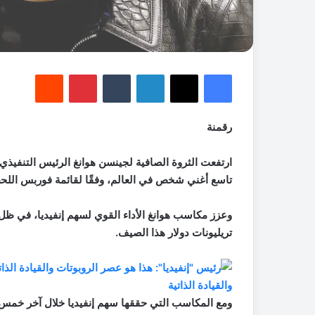
فيسبوك
‫X
لينكدإن
‏Tumblr
بينتيريست
‏Reddit
رقمنة
ارتفعت الثروة الصافية لجينسن هوانغ الرئيس التنفيذي لش
تاسع أغني شخص في العالم، وفقًا لقائمة فوربس اللحظي
تريليونات دولار هذا الصيف.
والقيادة الذاتية
ومع المكاسب التي حققها سهم إنفيديا خلال آخر خمس