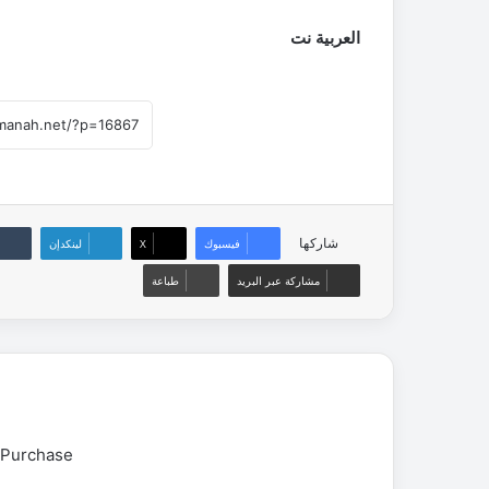
العربية نت
شاركها
فيسبوك
‫X
لينكدإن
مشاركة عبر البريد
طباعة
 Purchase