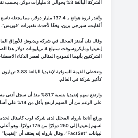
الشركة البالغة 3% بحوالي 3 مليارات دولار، بحسب تقرير لمجلة فوربس، اطلعت عليه “العربية Business”.
وتُقدر ثروة هوانغ بـ 137.4 مليار 
ألفابت، سيرجي برين، وفقًا لأحدث تقديرات “فوربس”.
وقال دان آيفنز المحلل في شركة ويدبوش للأوراق الما
الشركتين بأنهما النموذج المثالي لعصر الذكاء الاصطنا
كأكبر شركة في العالم.
على الرغم من أن السهم ارتفع بأقل من 14% على أساس سنوي.
ورفع أناندا بارواه المحلل لدى شركة لوب كابيتال لخدم
لبيانات “FactSet”، وقال بارواه إنه يعتقد أن “إنفيديا” ستستفيد من “طلب أقوى من المتوقع” على منتجاتها.