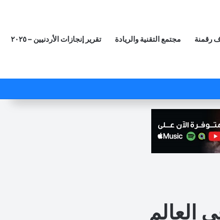
 رقمنة
مجتمع التقنية والريادة
تقرير إنجازات الأردنيين – ٢٠٢٥
‫X
فيسبوك
لينكدإن
‫YouTube
انستقرام
ملخص الموقع RSS
مقال عشوائي
ي العالم