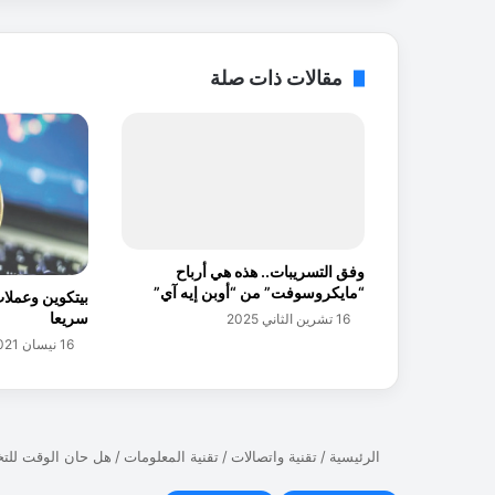
ل
ى
س
مقالات ذات صلة
و
ر
ي
ة
ت
ق
ف
ز
وفق التسريبات.. هذه هي أرباح
%
“مايكروسوفت” من “أوبن إيه آي”
بيتكوين وعملا
4
سريعا
16 تشرين الثاني 2025
5
4
16 نيسان 2021
خ
ل
ا
ل
ا
ل