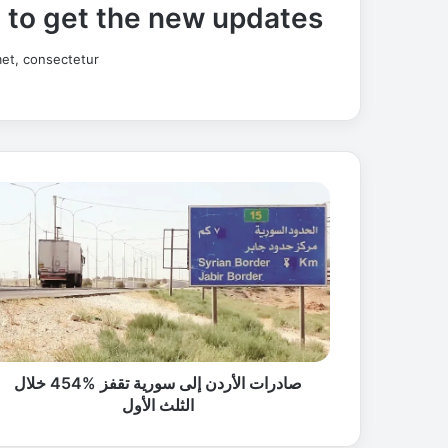
t to get the new updates!
et, consectetur.
ص
ا
د
ر
ا
ت
ا
ل
أ
ر
صادرات الأردن إلى سورية تقفز %454 خلال
د
الثلث الأول
ن
إ