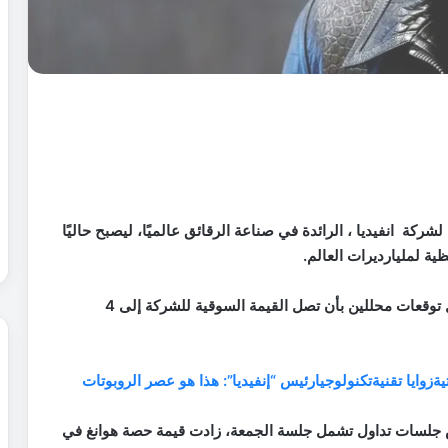
ركة انفيديا ، الرائدة في صناعة الرقائق عالميًا، ليصبح حاليًا
ة لمليارديرات العالم.
وعزز مكاسب هوانغ الأداء القوي لسهم إنفيديا، في ظل توقعات محللين بأن تصل القيمة السوقية للشركة إلى 4
زوايا تقنية
تكنولوجيا
رئيس “إنفيديا”: هذا هو عصر الروبوتات
 جلسات تداول تشمل جلسة الجمعة، زادت قيمة حصة هوانغ في