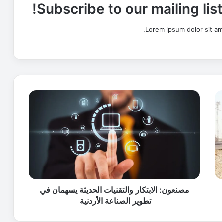
Subscribe to our mailing lis
Lorem ipsum dolor sit am
م
ص
ن
ع
و
ن
:
ا
ل
ا
مصنعون: الابتكار والتقنيات الحديثة يسهمان في
ب
تطوير الصناعة الأردنية
ت
ك