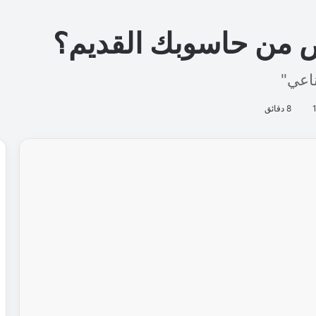
م
ا
ن
ف
ي
ت
ط
و
ي
ر
ا
ل
ص
ن
ا
ع
ة
ا
ل
أ
ر