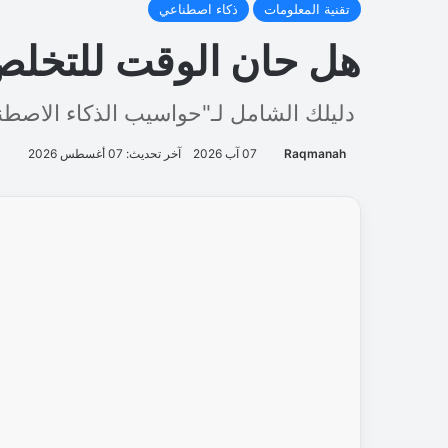
ث
ل
ث
ا
ل
أ
و
ل