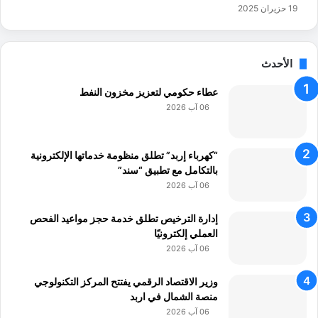
ا
19 حزيران 2025
د
ت
ف
ا
الأحدث
ع
ل
عطاء حكومي لتعزيز مخزون النفط
ي
06 آب 2026
ة
د
ا
“كهرباء إربد” تطلق منظومة خدماتها الإلكترونية
خ
بالتكامل مع تطبيق “سند”
ل
06 آب 2026
ا
ل
إدارة الترخيص تطلق خدمة حجز مواعيد الفحص
م
العملي إلكترونيًا
ح
06 آب 2026
ا
د
وزير الاقتصاد الرقمي يفتتح المركز التكنولوجي
ث
منصة الشمال في اربد
ة
06 آب 2026