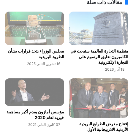
مقالات ذات صلة
س
"
ق
ي
ي
ن
م
ش
ا
ئ
ل
ن
ع
م
ا
ا
منظمة التجارة العالمية ستبحث في
مجلس الوزراء يتخذ قرارات بشأن
ل
ذ
الكاميرون تعليق الرسوم على
الطرود البريدية
م
ج
التجارة الإلكترونية
16 تشرين الثاني 2025
ا
ث
18 آذار 2026
ل
ل
ج
ا
م
ث
ي
ي
ل
ة
ا
ل
مؤسس أمازون يقدم أكبر مساهمة
أ
خيرية لعام 2020
ب
إفتتاح معرض الطوابع البريدية
07 كانون الثاني 2021
ع
الأردنية الاذربيجانية الأول