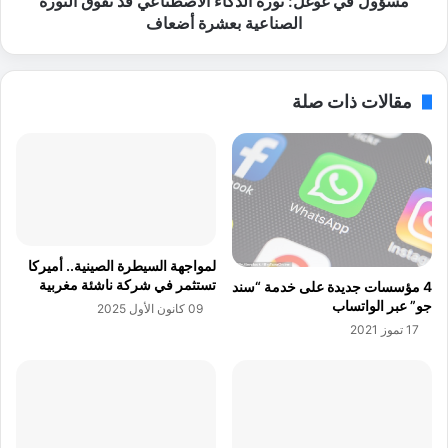
مسؤول في غوغل: ثورة الذكاء الاصطناعي قد تفوق الثورة
ل
ل
الصناعية بعشرة أضعاف
ت
:
ع
ث
ز
و
مقالات ذات صلة
ي
ر
ز
ة
ا
ا
ل
ل
ا
ذ
ب
ك
ت
ا
ك
ء
لمواجهة السيطرة الصينية.. أميركا
ا
ا
تستثمر في شركة ناشئة مغربية
4 مؤسسات جديدة على خدمة “سند
ر
ل
جو” عبر الواتساب
09 كانون الأول 2025
ا
ا
17 تموز 2021
ل
ص
م
ط
ح
ن
ل
ا
ي
ع
ف
ي