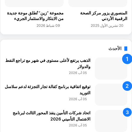
ي
ق
ا
د
المنصوري يزور مركز الصحة
مجموعة “زين” تُطلق موجة جديدة
ل
ت
الرقمية الأردني
من الابتكار والاستثمار الجريء
م
ف
20 تشرين الأول 2025
09 شباط 2026
ف
و
ر
ق
ق
ا
ل
الأحدث
ث
و
الذهب يرتفع لأعلى مستوى في شهر مع تراجع النفط
ر
والدولار
ة
05 آب 2026
ا
ل
توقيع اتفاقية برنامج كفالة تجار التجزئة لدعم سلاسل
ص
التوريد
ن
05 آب 2026
ا
ع
اتحاد شركات التأمين ينفذ المحور الثالث لبرنامج
ي
الاشتمال التأميني 2026
ة
05 آب 2026
ب