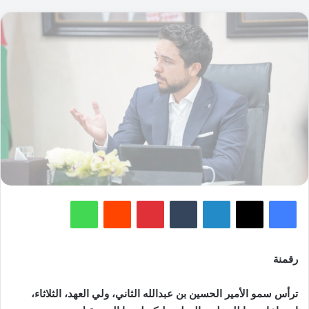
فيسبوك
‫X
لينكدإن
‏Tumblr
بينتيريست
‏Reddit
واتساب
رقمنة
ترأس سمو الأمير الحسين بن عبدالله الثاني، ولي العهد، الثلاثاء،