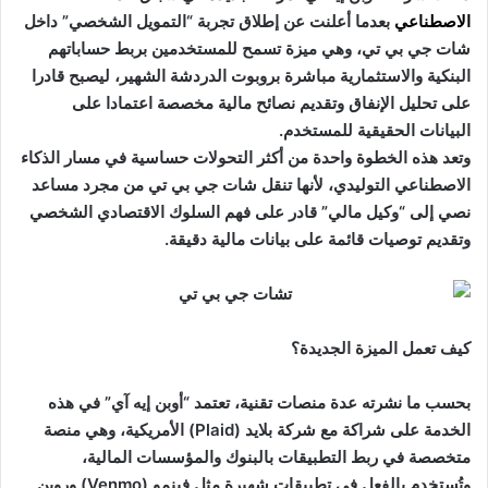
الاصطناعي
بعدما أعلنت عن إطلاق تجربة “التمويل الشخصي” داخل
شات جي بي تي، وهي ميزة تسمح للمستخدمين بربط حساباتهم
البنكية والاستثمارية مباشرة بروبوت الدردشة الشهير، ليصبح قادرا
على تحليل الإنفاق وتقديم نصائح مالية مخصصة اعتمادا على
البيانات الحقيقية للمستخدم.
وتعد هذه الخطوة واحدة من أكثر التحولات حساسية في مسار الذكاء
الاصطناعي التوليدي، لأنها تنقل شات جي بي تي من مجرد مساعد
نصي إلى “وكيل مالي” قادر على فهم السلوك الاقتصادي الشخصي
وتقديم توصيات قائمة على بيانات مالية دقيقة.
كيف تعمل الميزة الجديدة؟
بحسب ما نشرته عدة منصات تقنية، تعتمد “أوبن إيه آي” في هذه
الخدمة على شراكة مع شركة بلايد (Plaid) الأمريكية، وهي منصة
متخصصة في ربط التطبيقات بالبنوك والمؤسسات المالية،
وتُستخدم بالفعل في تطبيقات شهيرة مثل فينمو (Venmo) وروبن