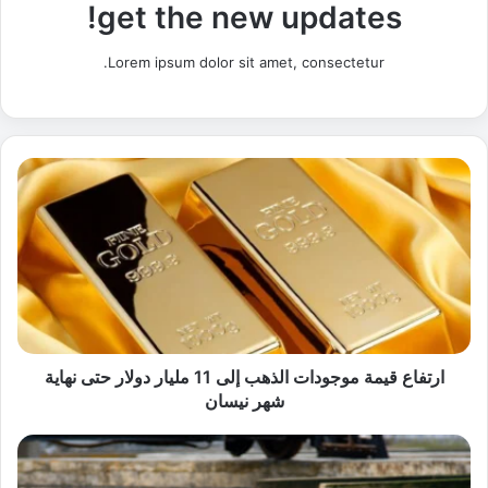
get the new updates!
Lorem ipsum dolor sit amet, consectetur.
ا
ر
ت
ف
ا
ع
ق
ي
م
ة
ارتفاع قيمة موجودات الذهب إلى 11 مليار دولار حتى نهاية
م
شهر نيسان
و
ج
"
و
ا