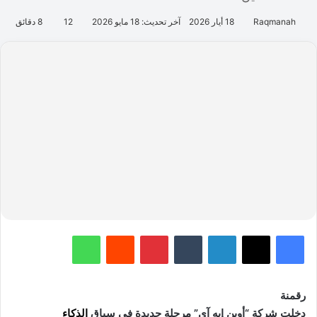
Raqmanah
18 أيار 2026
آخر تحديث: 18 مايو 2026
12
8 دقائق
فيسبوك
‫X
لينكدإن
‏Tumblr
بينتيريست
‏Reddit
واتساب
رقمنة
دخلت شركة “أوبن إيه آي” مرحلة جديدة في سباق
الذكاء