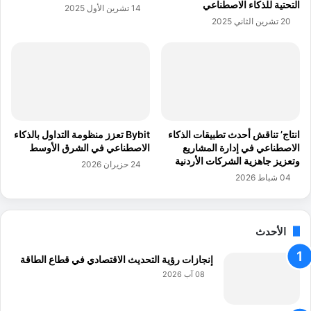
التحتية للذكاء الاصطناعي
14 تشرين الأول 2025
ر
ي
20 تشرين الثاني 2025
ح
ل
ت
ت
ى
و
ن
س
ه
ع
ا
ة
ي
م
ة
ح
انتاج’ تناقش أحدث تطبيقات الذكاء
Bybit تعزز منظومة التداول بالذكاء
ش
ط
الاصطناعي في إدارة المشاريع
الاصطناعي في الشرق الأوسط
ه
ة
وتعزيز جاهزية الشركات الأردنية
24 حزيران 2026
ر
م
04 شباط 2026
ن
ي
ي
ا
س
ه
ا
الأحدث
ا
ن
ل
إنجازات رؤية التحديث الاقتصادي في قطاع الطاقة
ش
ل
08 آب 2026
ا
ل