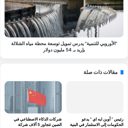
د
ل
ا
أ
ت
و
ا
ر
ل
و
ذ
ب
ه
ي
ب
ل
"الأوروبي للتنمية" يدرس تمويل توسعة محطة مياه الشلالة
إ
ل
بإربد بـ 54 مليون دولار
ل
ت
ى
ن
1
م
مقالات ذات صلة
1
ي
م
ة
ل
"
ي
ي
ا
د
ر
ر
د
س
و
ت
رئيس ” أوبن ايه اي ” يدعو
شركات الذكاء الاصطناعي في
ل
م
الحكومات إلى الاستثمار في البنية
الصين تتجاوز 5 آلاف شركة
ا
و