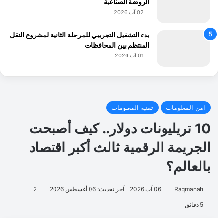
الروضة الصناعية
:
02 آب 2026
ا
ل
بدء التشغيل التجريبي للمرحلة الثانية لمشروع النقل
ر
المنتظم بين المحافظات
خ
01 آب 2026
ص
ة
ا
ل
د
و
ل
ي
ة
ل
ل
ق
ي
ا
د
ة