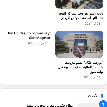
ا
ل
م
ك
نائب رئيس هواوي: الشركة كثفت
ع
ت
نشاطاتها لخدمة المجتمع الاردني
ة
ر
01 أيار 2021
ا
و
ل
ن
Pin Up Casino Formal Saytı
أ
ي
Slot Maşınları
ر
ة
04 حزيران 2024
د
،
ن
ا
ي
ل
ة
أ
“بورصة عمّان” تعمم لتزويدها
ل
س
بالبيانات المالية نصف السنوية قبل
ت
ت
نهاية تموز
و
ا
19 تموز 2026
ف
ذ
ي
ا
ر
ل
ت
د
الأحدث
ع
ك
ل
ت
عطاء حكومي لتعزيز مخزون النفط