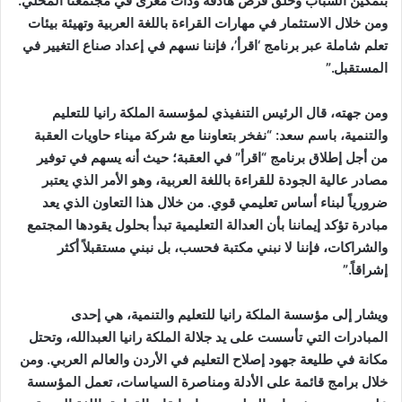
بتمكين الشباب وخلق فرص هادفة وذات مغزى في مجتمعنا المحلي.
ومن خلال الاستثمار في مهارات القراءة باللغة العربية وتهيئة بيئات
تعلم شاملة عبر برنامج ‘اقرأ’، فإننا نسهم في إعداد صناع التغيير في
المستقبل.”
ومن جهته، قال الرئيس التنفيذي لمؤسسة الملكة رانيا للتعليم
والتنمية، باسم سعد: “نفخر بتعاوننا مع شركة ميناء حاويات العقبة
من أجل إطلاق برنامج “اقرأ” في العقبة؛ حيث أنه يسهم في توفير
مصادر عالية الجودة للقراءة باللغة العربية، وهو الأمر الذي يعتبر
ضرورياً لبناء أساس تعليمي قوي. من خلال هذا التعاون الذي يعد
مبادرة تؤكد إيماننا بأن العدالة التعليمية تبدأ بحلول يقودها المجتمع
والشراكات، فإننا لا نبني مكتبة فحسب، بل نبني مستقبلاً أكثر
إشراقاً.”
ويشار إلى مؤسسة الملكة رانيا للتعليم والتنمية، هي إحدى
المبادرات التي تأسست على يد جلالة الملكة رانيا العبدالله، وتحتل
مكانة في طليعة جهود إصلاح التعليم في الأردن والعالم العربي. ومن
خلال برامج قائمة على الأدلة ومناصرة السياسات، تعمل المؤسسة