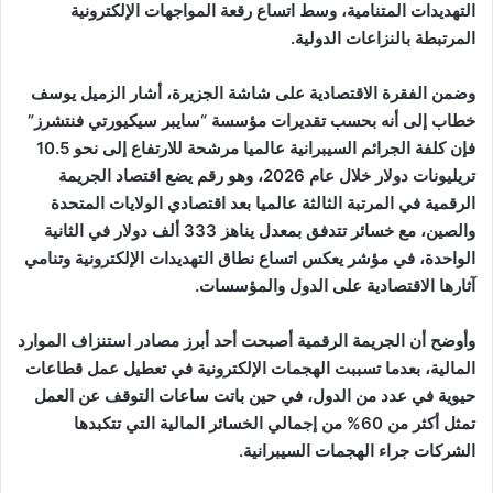
ن
ل
ن
و
دّ
ع
ا
ل
ـ
I
C
D
L