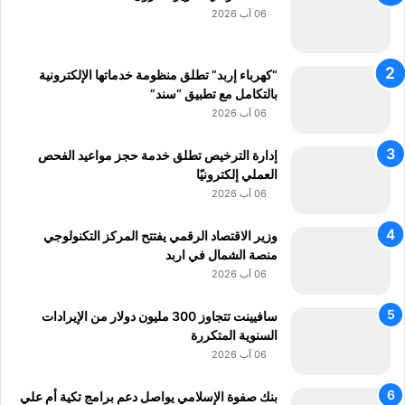
ي
و
06 آب 2026
م
ر
ج
أ
ا
ح
“كهرباء إربد” تطلق منظومة خدماتها الإلكترونية
م
م
بالتكامل مع تطبيق “سند”
ع
د
06 آب 2026
ي
غ
ت
ن
إدارة الترخيص تطلق خدمة حجز مواعيد الفحص
ق
د
العملي إلكترونيًا
ن
و
06 آب 2026
ي
ر
و
ي
وزير الاقتصاد الرقمي يفتتح المركز التكنولوجي
ت
ك
منصة الشمال في اربد
ك
ت
06 آب 2026
ن
ب
و
ل
ل
ـ
سافيينت تتجاوز 300 مليون دولار من الإيرادات
و
”
السنوية المتكررة
ج
ر
06 آب 2026
ي
ق
م
بنك صفوة الإسلامي يواصل دعم برامج تكية أم علي