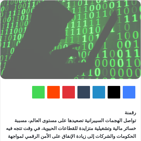
ا
ل
ر
ق
م
ي
ة
(
I
D
D
L
)
:
آ
ن
ا
ل
أ
و
ا