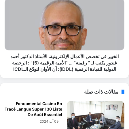
ن
ا
س
ل
ا
خ
م
ب
س
ي
و
ر
ن
ف
ج
ي
إ
ت
ل
خ
الخبير في تخصص الأعمال الإلكترونية، الأستاذ الدكتور أحمد
ك
ص
غندور يكتب لـ ” رقمنة” … “الأمية الرقمية (5)” : الرخصة
ت
ص
الدولية للقيادة الرقمية (IDDL): آن الأوان لنودّع الـICDL
ر
ا
و
ل
ن
أ
مقالات ذات صلة
ي
ع
ك
م
Fondamental Casino En
س
ا
Tracé Langue Super 130 Liste
و
ل
De Août Essentiel
ا
ا
09 آب 2024
ل
ل
ج
إ