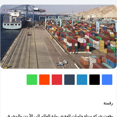
فيسبوك
‫X
لينكدإن
‏Tumblr
بينتيريست
‏Reddit
واتساب
رقمنة
وقعت شركة ميناء حاويات العقبة، بوابة العالم إلى الأردن والمشرق