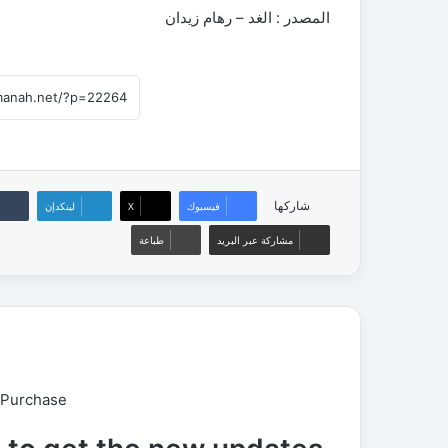
المصدر : الغد – رهام زيدان
شاركها
فيسبوك
‫X
لينكدإن
مشاركة عبر البريد
طباعة
 Purchase