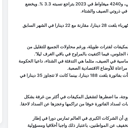
يُسجل من قبل، مقارنة مع 4100 ميغاواط العام الماضي، و4240 ميغاواط في 2023 بتراجع نسبته 3.3 %. ويخضع
في ذروتي الصيف والشتاء.
محمد حسين، أحد المواطنين، تلقى قبل يومين فاتورة كهرباء بلغت 28 دينارا، مقارنة مع 22 دينارا في الشهر السابق
كيفات لفترات طويلة، ورغم محاولات الجميع للتقليل من
لجلوس، فيما اكتفيت بالمراوح في باقي الغرف ليلا”.
اسية في الصيف، مثلما هي التدفئة في الشتاء، داعيا الحكومة
مراعاة للأوضاع الاقتصادية الصعبة.
الوضع لم يختلف كثيرا بالنسبة للينا عبدالله، التي تفاجأت بفاتورة بلغت 188 دينارا، بينما كانت لا تتجاوز 35 دينارا في
لموجة، ما اضطرها لتشغيل المكيفات في أكثر من غرفة بشكل
لسداد الفاتورة خوفا من تراكمها وعجزها عن السداد لاحقا.
ري أن الشركات الكبرى في العالم تمارس دورا في إطار
فيف عن المواطنين، باعتبار ذلك واجبا أخلاقيا ومسؤولية