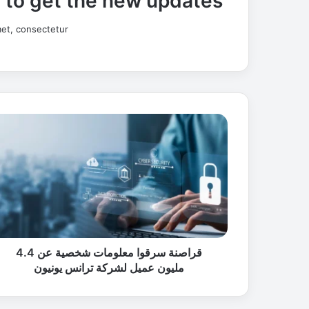
t to get the new updates!
et, consectetur.
ق
ر
ا
ص
ن
ة
س
ر
ق
و
قراصنة سرقوا معلومات شخصية عن 4.4
ا
مليون عميل لشركة ترانس يونيون
م
ع