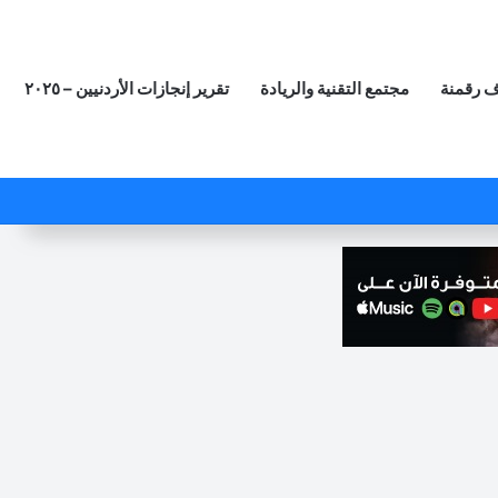
 رقمنة
مجتمع التقنية والريادة
تقرير إنجازات الأردنيين – ٢٠٢٥
‫X
فيسبوك
لينكدإن
‫YouTube
انستقرام
ملخص الموقع RSS
مقال عشوائي