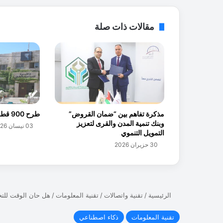
ل
و
م
مقالات ذات صلة
ا
ت
ش
خ
ص
ي
ة
ع
مذكرة تفاهم بين “ضمان القروض”
طرح 900 قطعة وقفية للاستثمار
ن
وبنك تنمية المدن والقرى لتعزيز
4
03 نيسان 2026
التمويل التنموي
.
30 حزيران 2026
4
م
ل
ي
و
ن
ع
م