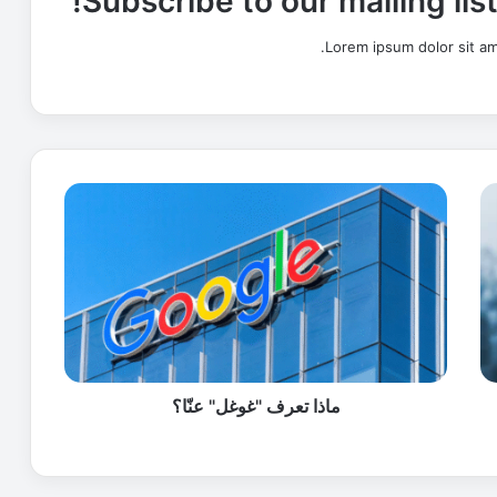
Subscribe to our mailing lis
Lorem ipsum dolor sit am
م
ا
ذ
ا
ت
ع
ر
ف
"
غ
ماذا تعرف "غوغل" عنّا؟
و
غ
ل