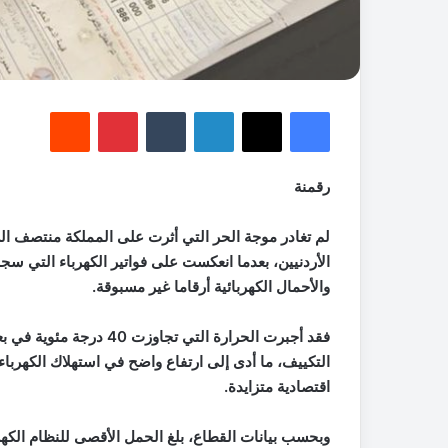
فيسبوك
‫X
لينكدإن
‏Tumblr
بينتيريست
‏Reddit
رقمنة
لم تغادر موجة الحر التي أثرت على المملكة منتصف الش
الأردنيين، بعدما انعكست على فواتير الكهرباء التي 
والأحمال الكهربائية أرقاما غير مسبوقة.
فقد أجبرت الحرارة التي 
التكييف، ما أدى إلى ارتفاع واضح في استهلاك الكهربا
اقتصادية متزايدة.