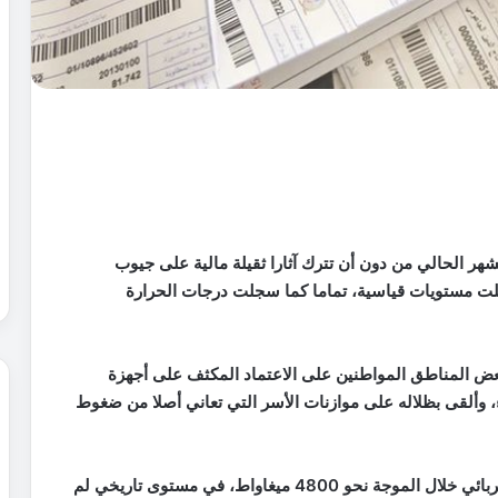
هر الحالي من دون أن تترك آثارا ثقيلة مالية على جيوب
سجلت مستويات قياسية، تماما كما سجلت درجات الحرارة
تجاوزت 40 درجة مئوية في بعض المناطق المواطنين على الاعتماد المكثف على أجهزة
ء، وألقى بظلاله على موازنات الأسر التي تعاني أصلا من ضغوط
وبحسب بيانات القطاع، بلغ الحمل الأقصى للنظام الكهربائي خلال الموجة نحو 4800 ميغاواط، في مستوى تاريخي لم