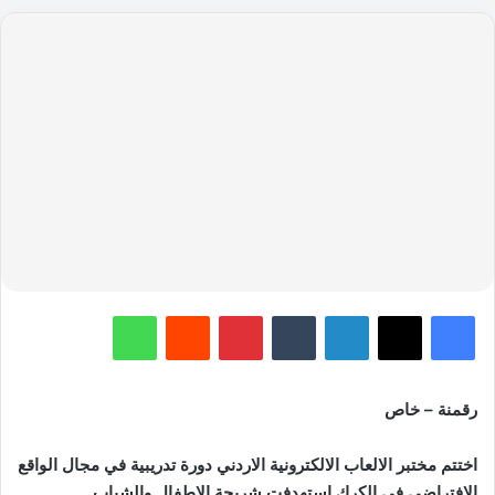
فيسبوك
‫X
لينكدإن
‏Tumblr
بينتيريست
‏Reddit
واتساب
رقمنة – خاص
اختتم مختبر الالعاب الالكترونية الاردني دورة تدريبية في مجال الواقع
الافتراضي في الكرك استهدفت شريحة الاطفال والشباب.