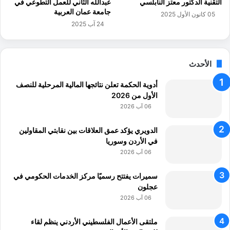
التقنية الدكتور معتز النابلسي
عبدالله الثاني للعمل التطوعي في
ل
M
جامعة عمان العربية
05 كانون الأول 2025
ت
o
24 آب 2025
د
d
ر
e
ي
ف
ب
الأحدث
ي
ي
ا
ة
أدوية الحكمة تعلن نتائجها المالية المرحلية للنصف
ل
ا
الأول من 2026
د
ل
و
06 آب 2026
م
ل
ت
ا
الدويري يؤكد عمق العلاقات بين نقابتي المقاولين
خ
ل
في الأردن وسوريا
ص
ع
06 آب 2026
ص
ر
ة
ب
سميرات يفتتح رسميًا مركز الخدمات الحكومي في
ي
عجلون
ة
06 آب 2026
ملتقى الأعمال الفلسطيني الأردني ينظم لقاء