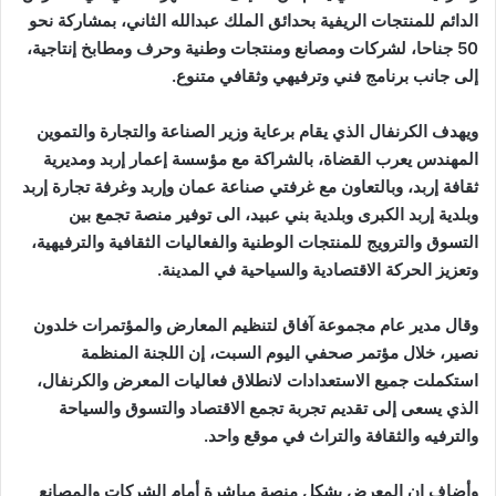
ي
ة
ي
ق
و
د
ه
ا
ا
ل
إ
ص
ل
ا
ح
و
ا
ل
ت
ح
د