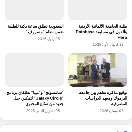
ه
ا
ا
ل
ا
ت
ل
ق
طلبة الجامعة الألمانية الأردنية
السعودية تطلق ساعة ذكية للطلبة
أ
ا
يتألقون في مسابقة Database
ضمن نظام “مصروف “
ر
ع
Hero
05 أيلول 2025
د
د
28 كانون الأول 2025
ن
و
ي
ا
و
ل
ن
ت
ف
أ
ي
م
ا
ي
ل
ن
توقيع مذكرة تفاهم بين جامعة
“سامسونج” و”ميتا” تطلقان برنامج
ر
ا
اليرموك ومعهد الدراسات
“Galaxy Circle” لتمكين جيل
ب
ت
المصرفية
جديد من صنّاع المحتوى
ع
ا
05 نيسان 2026
08 تشرين الثاني 2025
ا
ل
ل
إ
أ
ج