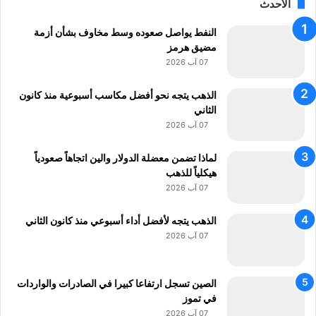
و
ت
الأحدث
ل
م
؟
ا
النفط يواصل صعوده وسط مخاوف بشأن أزمة
ع
مضيق هرمز
ي
07 آب 2026
ة
ف
الذهب يتجه نحو أفضل مكاسب أسبوعية منذ كانون
ي
الثاني
"
07 آب 2026
ن
ق
لماذا تضمن معضلة الدولار والين اتجاهاً صعودياً
ا
هيكلياً للذهب
ب
07 آب 2026
ة
ا
الذهب يتجه لأفضل أداء أسبوعي منذ كانون الثاني
ل
07 آب 2026
م
ه
ن
الصين تسجل ارتفاعا كبيرا في الصادرات والواردات
د
في تموز
س
ي
07 آب 2026