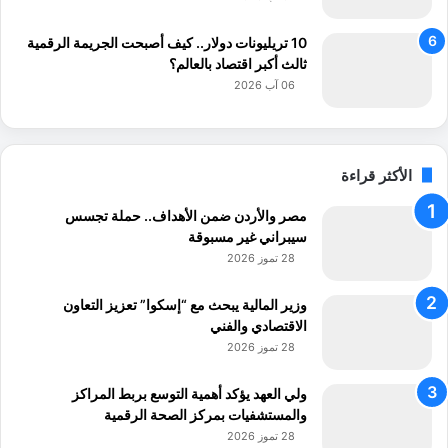
ن
"
10 تريليونات دولار.. كيف أصبحت الجريمة الرقمية
،
ثالث أكبر اقتصاد بالعالم؟
ا
06 آب 2026
ل
م
ه
ن
الأكثر قراءة
د
س
مصر والأردن ضمن الأهداف.. حملة تجسس
أ
سيبراني غير مسبوقة
ح
28 تموز 2026
م
د
وزير المالية يبحث مع “إسكوا” تعزيز التعاون
ا
الاقتصادي والفني
ل
28 تموز 2026
ب
و
ولي العهد يؤكد أهمية التوسع بربط المراكز
ي
والمستشفيات بمركز الصحة الرقمية
ك
ت
28 تموز 2026