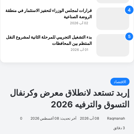
ب
ل
قرارات لمجلس الوزراء لتحفيز الاستثمار في منطقة
ـ
الروضة الصناعية
"
02 آب 2026
ر
ق
بدء التشغيل التجريبي للمرحلة الثانية لمشروع النقل
م
المنتظم بين المحافظات
ن
01 آب 2026
ة
"
:
ا
ل
ا
ر
د
ن
ف
ي
م
ر