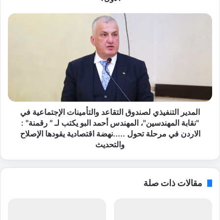
ل
ا
ا
ت
ل
ص
م
ا
د
ل
ي
ا
ر
ل
ا
خ
ل
ل
ت
و
ن
المدير التنفيذي لصندوق التقاعد والتأمينات الإجتماعية في
ي
ف
"نقابة المهندسين"، المهندس أحمد البو يكتب لـ " رقمنة" :
ة
ي
الاردن في مرحلة تحول .....نهضة اقتصادية يقودها الإصلاح
ا
ذ
والتحديث
ل
ي
ت
ل
ي
ص
مقالات ذات صلة
أ
ن
ج
د
ر
و
ا
ق