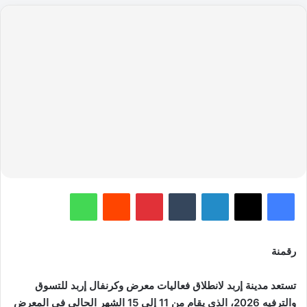
ح
ل
ة
ت
ح
و
ل
.
.
.
.
.
ن
ه
ض
ة
ا
ق
ت
ص
ا
د