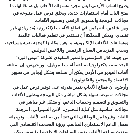
يصبح الشاب الأردني ليس مجرد مستهلك للألعاب بل صانعًا لها، ما
يفتح الباب أمام استثمارات جديدة ويخلق فرص عمل متنوعة في
مجالات البرمجة والتسويق الرقمي وتصميم الألعاب.
وبين شاهين، أنه يكمن في قطاع الألعاب الإلكترونية بُعد ريادي غير
تقليدي، ويمكن للمملكة أن تستثمر في تنظيم فعاليات عالمية
ومسابقات للألعاب الإلكترونية، ما يعزز مكانتها كوجهة تقنية وسياحية،
ويجذب المزيد من السياح الرقميين واللاعبين الدوليين.
من جهته، قال المؤسس والمدير التنفيذي لشركة “ميس الورد”
المتخصصة بتكنولوجيا صناعة ألعاب الموبايل، نور خريس، إن صناعة
ألعاب الفيديو في الأردن يمكن أن تساهم بشكل إيجابي في تطوير
الاقتصاد والمجتمع والتكنولوجيا.
وأوضح، أن قطاع الألعاب يتميز بقدرته على توفير فرص عمل في
مجالات متنوعة، سواء بشكل مباشر مثل البرمجة وتطوير الألعاب
والتسويق والتصميم وخدمات الدعم، أو بشكل غير مباشر في
مجالات أساسية مثل كتابة المحتوى، الأمن السيبراني، الترجمة،
اللغات وغيرها من الوظائف التي تنشأ من صناعة الألعاب. ونوه بانه
بفضل الدعم الاستثماري المناسب ورؤية التحديث الاقتصادي التي
وضعت صناعة الألعاب ضمن الصناعات الإبداعية الرئيسية، يمكن