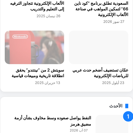
الألعاب الإلكترونية تتجاوز الترفيه
السعودية تطلق برنامج “كود ناين
ل
إلى التعليم والتدريب
66” لتمكين المواهب في صناعة
ة
الألعاب الإلكترونية
26 نيسان 2025
ف
27 تموز 2026
ي
ا
ل
أ
ر
د
ن
سويتش 2 من “نينتندو” يحقق
عمّان تستضيف أضخم حدث عربي
انطلاقة تاريخية ومبيعات قياسية
للرياضات الإلكترونية
13 حزيران 2025
23 أيلول 2025
الأحدث
النفط يواصل صعوده وسط مخاوف بشأن أزمة
مضيق هرمز
07 آب 2026