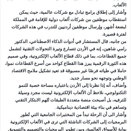
الألعاب.
وأشار إلى إطلاق برامج تبادل مع شركات عالمية، حيث يمكن
استقطاب موظفين من شركات ألعاب دولية للإقامة في المملكة
لبضعة أشهر، وإرسال موظفين أردنيين للتدرب في هذه الشركات
لفترة قصيرة.
من جانبه، قال المستشار في أدوات الذكاء الاصطناعي، الدكتور
رامي شاهين، إنه في الأردن تتسارع وتيرة التحولات التقنية لتشمل
جميع القطاعات، بما في ذلك قطاع الألعاب الإلكترونية، وفي صميم
هذه الثورة الرقمية يبرز هذا القطاع كواحد من أسرع القطاعات نموا،
حاملا في طياته فرصًا غير مسبوقة قد تعيد تشكيل ملامح الاقتصاد
الوطني وتوجهه نحو مسار جديد.
وأضاف، أنه إذا نظرنا إلى الأردن باعتباره مساحة خصبة للنمو
التكنولوجي، نلاحظ أن الألعاب الإلكترونية ليست مجرد وسيلة
للترفيه، بل أصبحت منصة متعددة الطبقات تُلهم الابتكار التقني
وتساهم في بناء بيئة اقتصادية ديناميكية.
وأشار الى أن الرحلة تبدأ من المختبرات الجامعية التي تُطور
البرمجيات إلى الشركات الناشئة التي ترى في الألعاب الإلكترونية
بوابة للأسواق العالمية، وبين تطوير البرمجيات والتصميم والتسويق