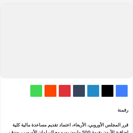
فيسبوك
‫X
لينكدإن
‏Tumblr
بينتيريست
‏Reddit
واتساب
رقمنة
قرر المجلس الأوروبي، الأربعاء، اعتماد تقديم مساعدة مالية كلية
إضافية للأردن بقيمة 500 مليون يورو مع البرلمان الأوروبي، بهدف