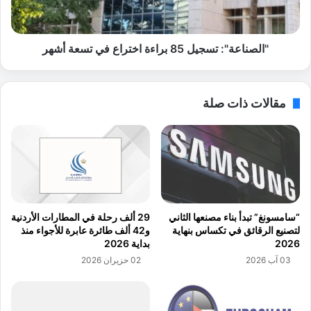
ر
ع
ض
ة
ا
"
ل
:
"الصناعة": تسجيل 85 براءة اختراع في تسعة أشهر
ت
ت
و
س
ظ
ج
مقالات ذات صلة
ي
ي
ف
ل
ل
8
ل
5
أ
ب
م
ر
ن
ا
ا
ء
“سامسونغ” تبدأ بناء مصنعها الثاني
29 ألف رحلة في المطارات الأردنية
ل
ة
لتصنيع الرقائق في تكساس بنهاية
و42 ألف طائرة عابرة للأجواء منذ
س
ا
2026
بداية 2026
ي
خ
03 آب 2026
02 حزيران 2026
ب
ت
ر
ر
ا
ا
ن
ع