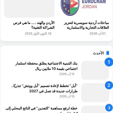
ي
ف
و
ي
ا
ت
ل
س
مباحثات أردنية سويسرية لتعزيز
الأردن والهند ….. ما هي فرص
ذ
ع
العلاقات التجارية والاستثمارية
الشراكة التقنية؟
ك
ة
01 آب 2026
16 كانون الأول 2025
ا
أ
ء
ش
ا
ه
ل
ر
الأحدث
ا
ص
بنك التنمية الاجتماعية يطلق محفظة استثمار
ط
اجتماعي بقيمة 10 ملايين ريال
ن
10 آب 2026
ا
ع
“أبل” تخطط لإعادة تصميم “أبل ووتش” جذريًا..
ي
طرازات جديدة قد تصل في 2027
10 آب 2026
خطة لرفع مساهمة “التعدين” في الناتج المحلي إلى