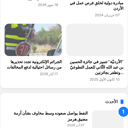
ه
مبادرة دولية لخلق فرص عمل في
16 تموز 2026
ا
ا
الأردن
ل
ب
07 حزيران 2024
ع
ت
ا
م
م
ك
ل
ي
ة
ن
ف
ا
ي
ل
م
ش
“الأردنيّة” تتميز في جائزة الحسين
الجرائم الإلكترونية تجدد تحذيرها
ج
ب
بن عبد الله الثّاني للعمل التطوعيّ
من رسائل احتيالية لدفع المخالفات
ا
ا
…وتظفر بجائزتين
17 أيار 2026
ل
ب
10 كانون الأول 2025
ا
ب
ل
ر
أ
ع
الأحدث
م
ا
ن
ي
النفط يواصل صعوده وسط مخاوف بشأن أزمة
ا
ة
مضيق هرمز
ل
م
07 آب 2026
س
ؤ