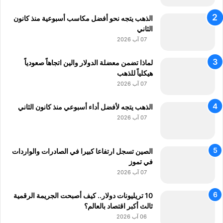
ي
ت
ب
م
الذهب يتجه نحو أفضل مكاسب أسبوعية منذ كانون
ر
ر
الثاني
ا
ن
07 آب 2026
ن
م
ي
و
لماذا تضمن معضلة الدولار والين اتجاهاً صعودياً
ذ
هيكلياً للذهب
ج
07 آب 2026
ا
ل
الذهب يتجه لأفضل أداء أسبوعي منذ كانون الثاني
أ
07 آب 2026
م
م
ا
الصين تسجل ارتفاعا كبيرا في الصادرات والواردات
ل
في تموز
م
07 آب 2026
ت
ح
10 تريليونات دولار.. كيف أصبحت الجريمة الرقمية
د
ثالث أكبر اقتصاد بالعالم؟
ة
06 آب 2026