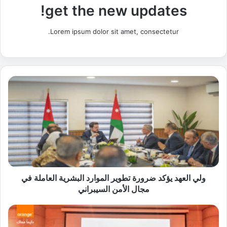
get the new updates!
Lorem ipsum dolor sit amet, consectetur.
و
ل
ي
ا
ل
ع
ه
د
ي
ؤ
ولي العهد يؤكد ضرورة تطوير الموارد البشرية العاملة في
ك
مجال الأمن السيبراني
د
ض
"
ر
أ