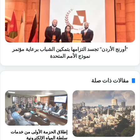
و
و
ر
ر
ة
ن
ت
ج
ط
ا
و
ل
ي
أ
ر
ر
"أورنج الأردن" تجسد التزامها بتمكين الشباب برعاية مؤتمر
ا
د
نموذج الأمم المتحدة
ل
ن
م
"
و
ت
مقالات ذات صلة
ا
ج
ر
س
د
د
ا
ا
ل
ل
ب
ت
ش
ز
ر
ا
إطلاق الحزمة الأولى من خدمات
ي
م
سلطة المياه الإلكترونية
ة