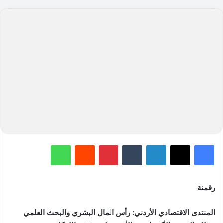
فيسبوك
‫X
لينكدإن
‏Tumblr
بينتيريست
‏Reddit
واتساب
رقمنة
المنتدى الاقتصادي الأردني: رأس المال البشري والبحث العلمي