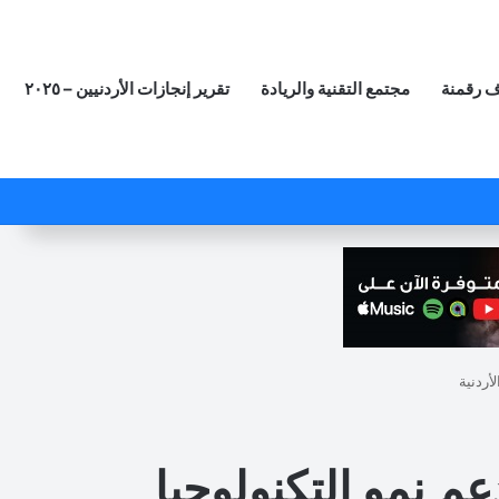
 رقمنة
مجتمع التقنية والريادة
تقرير إنجازات الأردنيين – ٢٠٢٥
‫X
فيسبوك
لينكدإن
‫YouTube
انستقرام
ملخص الموقع RSS
مقال عشوائي
أردنية
 نمو التكنولوجيا