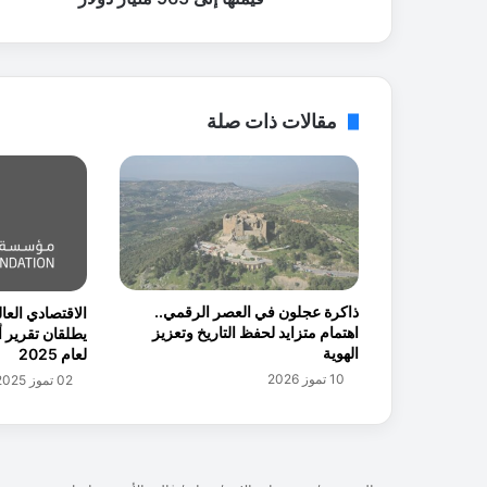
ع
6
5
م
ل
مقالات ذات صلة
ي
ا
ر
د
و
ل
ا
ر
ذاكرة عجلون في العصر الرقمي..
الاقتصادي الع
ت
اهتمام متزايد لحفظ التاريخ وتعزيز
م
الهوية
لعام 2025
و
10 تموز 2026
02 تموز 2025
ي
ل
ا
ل
ت