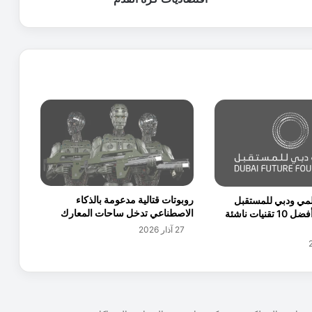
ت
ص
ا
د
ي
ا
ل
أ
ر
د
ن
ي
ي
روبوتات قتالية مدعومة بالذكاء
المي ودبي للمستقبل
ط
الاصطناعي تدخل ساحات المعارك
يطلقان تقرير أفضل 10 تقنيات ناشئة
ل
27 آذار 2026
ق
و
ر
ق
ة
ح