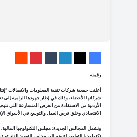
فيسبوك
‫X
لينكدإن
‏Tumblr
بينتيريست
‏Reddit
رقمنة
أعلنت جمعية شركات تقنية المعلومات والاتصالات “إ
شركاتها الأعضاء، وذلك في إطار جهودها الرامية إلى 
الأردنية من الاستفادة من الفرص المتسارعة التي تتيحه
الاقتصادي وخلق فرص العمل والتوسع في الأسواق الإقلي
وتشمل المجالس الجديدة: مجلس التكنولوجيا المالية
تكنولوجيا التعليم، لتنضم إلى مجلس التعهيد الذي تم ت