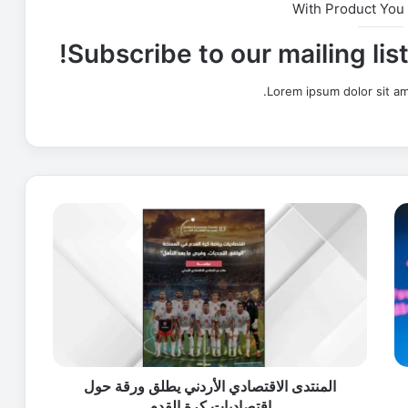
With Product You
Subscribe to our mailing lis
Lorem ipsum dolor sit am
ا
ل
م
ن
ت
د
ى
ا
ل
ا
المنتدى الاقتصادي الأردني يطلق ورقة حول
ق
اقتصاديات كرة القدم