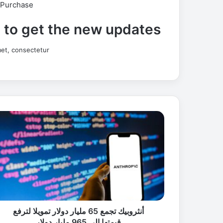
 Purchase
t to get the new updates!
et, consectetur.
أ
ن
ث
ر
و
ب
ي
ك
ت
ج
أنثروبيك تجمع 65 مليار دولار تمويلا لترفع
م
قيمتها إلى 965 مليار دولار