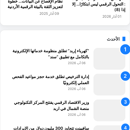
نظام الإفصاح عن البيانات… خطوة
ه
ى
: التحول الرقمي ليس ابتكارًا… إلا
لتعزيز الثقة بالبيئة الرقمية الأردنية
ا
ت
إذا (8)
ا
09 آذار 2025
ق
01 آذار 2026
ل
ا
د
ر
و
ي
ر
الأحدث
ر
ي
و
ا
“كهرباء إربد” تطلق منظومة خدماتها الإلكترونية
م
ل
بالتكامل مع تطبيق “سند”
ذ
ث
ك
06 آب 2026
ا
ر
ن
ا
إدارة الترخيص تطلق خدمة حجز مواعيد الفحص
ي
ت
العملي إلكترونيًا
ا
06 آب 2026
ل
ت
وزير الاقتصاد الرقمي يفتتح المركز التكنولوجي
د
منصة الشمال في اربد
ق
06 آب 2026
ي
ق
سافيينت تتجاوز 300 مليون دولار من الإيرادات