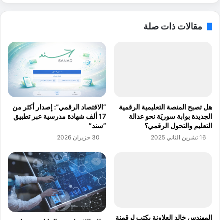
ن
م
ي
د
مقالات ذات صلة
ة
ا
ل
ل
ل
ت
ت
و
ص
ق
د
ي
ي
ع
ر
ا
هل تصبح المنصة التعليمية الرقمية
“الاقتصاد الرقمي”: إصدار أكثر من
"
ل
الجديدة بوابة سوريَة نحو عدالة
17 ألف شهادة مدرسية عبر تطبيق
ت
إ
التعليم والتحول الرقمي؟
“سند”
ع
ل
16 تشرين الثاني 2025
30 حزيران 2026
ق
ك
د
ت
ا
ر
ج
و
ت
ن
م
ي
ا
ع
ع
ل
المهندس خالد العلاونة يكتب لرقمنة