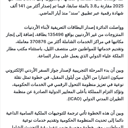
2025 مقارنة بـ3.8 بالمئة سابقا، فيما تم إصدار أكثر من 141 ألف
شهادة رقمية عبر تطبيق “سند” منذ أيار الماضي.
وواصلت الدائرة إصدار البطاقات التعريفية لأبناء الأردنيات
المتزوجات من غير الأردنيين بواقع 135496 بطاقة، إضافة إلى إنجاز
مكاتبها في مراكز الخدمات الشاملة أكثر من 370876 معاملة،
وتقديم خدماتها للمواطنين حتى منتصف الليل، باستثناء مكتب مطار
الملكة علياء الدولي الذي يعمل على مدار الساعة.
وبين أن بدء المرحلة التجريبية لإصدار جواز السفر الأردني الإلكتروني
سيكون اعتبارا من الأول من أيلول المقبل، في خطوة تمثل نقلة
نوعية في تعزيز منظومة التحول الرقمي في الخدمات الحكومية،
وتؤكد التزام المملكة بأعلى المعايير الدولية الصادرة عن منظمة
الطيران المدني الدولي (ICAO).
وبين أن هذه الخطوة تأتي ترجمة للتوجيهات الملكية السامية الداعية
دائما إلى تحديث المنظومة الحكومية وتقديم خدمات نوعية
للمواطنين، وهي خطوة محورية ضمن تنفيذ رؤية التحديث الشامل