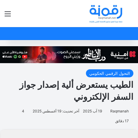
بحث عن
الق
التحول الرقمي الحكومي
الطيب يستعرض ألية إصدار جواز
السفر الإلكتروني
Raqmanah
19 آب 2025
آخر تحديث: 19 أغسطس 2025
4
17 دقائق