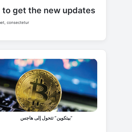
t to get the new updates!
et, consectetur.
“
ب
ي
ت
ك
و
ي
ن
”
ت
“بيتكوين” تتحول إلى هاجس
ت
ح