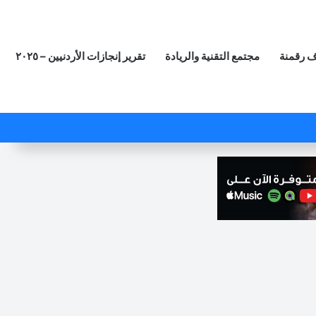
 رقمنة
مجتمع التقنية والريادة
تقرير إنجازات الأردنيين – ٢٠٢٥
‫X
فيسبوك
لينكدإن
‫YouTube
انستقرام
ملخص الموقع RSS
مقال عشوائي