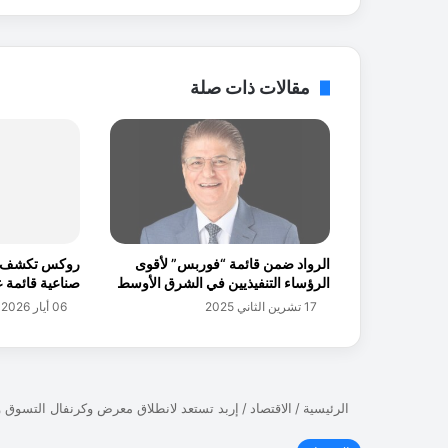
و
ل
إ
ل
مقالات ذات صلة
ى
ه
ا
ج
س
الرواد ضمن قائمة “فوربس” لأقوى
روكس تكشف اس
الرؤساء التنفيذيين في الشرق الأوسط
صناعية قائمة 
17 تشرين الثاني 2025
06 أيار 2026