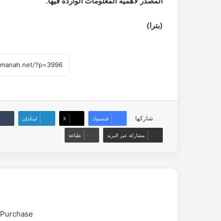
المصدر لأهمية المعلومات الواردة فيها.
(بترا)
شاركها
فيسبوك
‫X
لينكدإن
مشاركة عبر البريد
طباعة
 Purchase