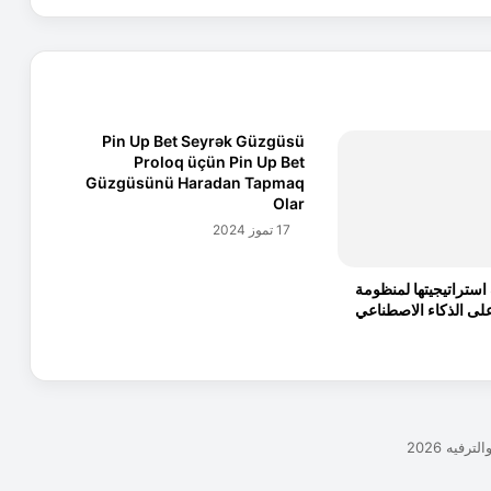
ر
ل
ت
ج
د
ي
Pin Up Bet Seyrək Güzgüsü
د
Proloq üçün Pin Up Bet
ا
Güzgüsünü Haradan Tapmaq
ل
Olar
ر
17 تموز 2024
خ
ص
تراتيجيتها لمنظومة
ة
على الذكاء الاصطناعي
ا
ل
ع
ا
م
ة
ل
أ