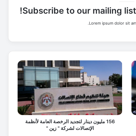
Subscribe to our mailing lis
Lorem ipsum dolor sit am
1
5
6
م
ل
ي
و
ن
د
ي
156 مليون دينار لتجديد الرخصة العامة لأنظمة
ن
الإتصالات لشركة " زين "
ا