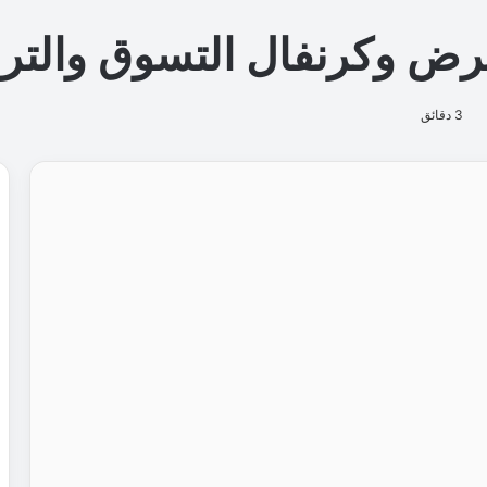
ن
ظ
م
ة
ا
ل
إ
ت
ص
ا
ل
ا
ت
ل
ش
ر
ك
ة
"
ز
ي
ن