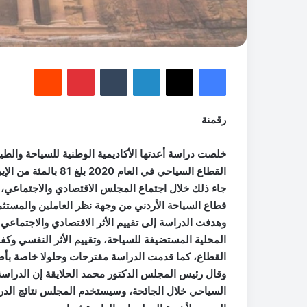
فيسبوك
‫X
لينكدإن
‏Tumblr
بينتيريست
‏Reddit
رقمنة
خلصت دراسة أعدتها الأكاديمية الوطنية للسياحة والطير
القطاع السياحي في العام 2020 بلغ 81 بالمئة من الإيرادات مقارنة مع الفترة المماثلة من العام 2019.
جاء ذلك خلال اجتماع المجلس الاقتصادي والاجتماعي، أ
قطاع السياحة الأردني من وجهة نظر العاملين والمستث
وهدفت الدراسة إلى تقييم الأثر الاقتصادي والاجتماع
المحلية المستضيفة للسياحة، وتقييم الأثر النفسي وكفا
القطاع، كما قدمت الدراسة مقترحات وحلولا خاصة بأصح
وقال رئيس المجلس الدكتور محمد الحلايقة إن الدراسة 
السياحي خلال الجائحة، وسيستخدم المجلس نتائج الدرا