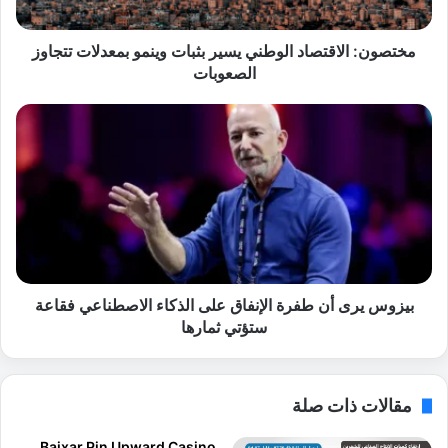
ا
ل
ا
مختصون: الاقتصاد الوطني يسير بثبات وينمو بمعدلات تتجاوز
ق
الصعوبات
ت
ص
ب
ا
ي
د
ز
ا
و
ل
س
و
ي
ط
ر
ن
ى
ي
أ
ي
ن
بيزوس يرى أن طفرة الإنفاق على الذكاء الاصطناعي فقاعة
س
ط
ستؤتي ثمارها
ي
ف
ر
ر
ب
ة
مقالات ذات صلة
ث
ا
ب
ل
Baixar Pin Upward Casino
ا