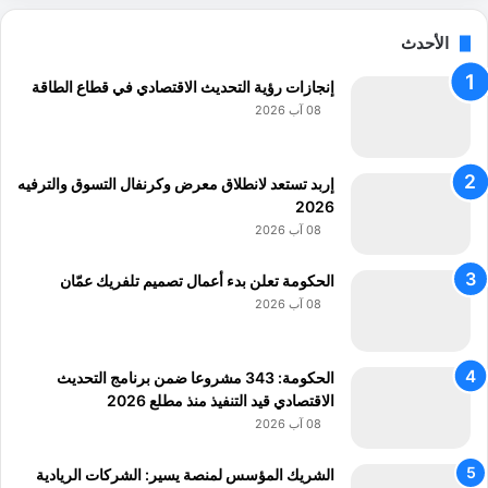
ص
ي
ع
ف
الأحدث
و
ق
ب
ا
إنجازات رؤية التحديث الاقتصادي في قطاع الطاقة
ا
ع
08 آب 2026
ت
ة
س
ت
إربد تستعد لانطلاق معرض وكرنفال التسوق والترفيه
ؤ
2026
ت
08 آب 2026
ي
ث
الحكومة تعلن بدء أعمال تصميم تلفريك عمّان
م
08 آب 2026
ا
ر
ه
الحكومة: 343 مشروعا ضمن برنامج التحديث
ا
الاقتصادي قيد التنفيذ منذ مطلع 2026
08 آب 2026
الشريك المؤسس لمنصة يسير: الشركات الريادية