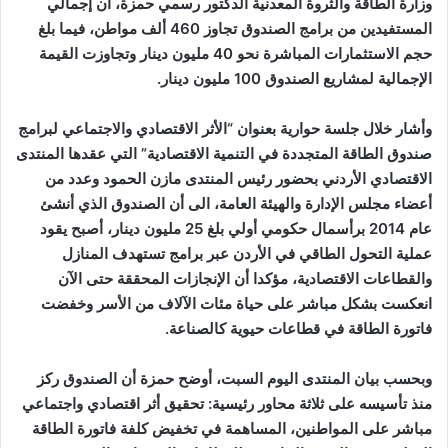
وزارة الطاقة والثروة المعدنية الدكتور رسمي حمزة، أن إجمالي
المستفيدين من برامج الصندوق تجاوز 460 ألف مواطن، فيما بلغ
حجم الاستثمارات المباشرة نحو 40 مليون دينار وتجاوزت القيمة
الإجمالية لمشاريع الصندوق 100 مليون دينار.
وأشار خلال جلسة حوارية بعنوان “الأثر الاقتصادي والاجتماعي لبرامج
صندوق الطاقة المتجددة في التنمية الاقتصادية” التي عقدها المنتدى
الاقتصادي الأردني بحضور رئيس المنتدى مازن الحمود وعدد من
أعضاء مجلس الإدارة والهيئة العامة، الى أن الصندوق الذي أنشئ
عام 2014 برأسمال حكومي أولي بلغ 25 مليون دينار، أصبح يقود
عملية التحول الطاقي في الأردن عبر برامج تستهدف المنازل
والقطاعات الاقتصادية، مؤكدا أن الإنجازات المحققة حتى الآن
انعكست بشكل مباشر على حياة مئات الآلاف من الأسر وخفضت
فاتورة الطاقة في قطاعات حيوية كالصناعة.
وبحسب بيان المنتدى اليوم السبت، أوضح حمزة أن الصندوق ركز
منذ تأسيسه على ثلاثة محاور رئيسية: تحقيق أثر اقتصادي واجتماعي
مباشر على المواطنين، المساهمة في تخفيض كلفة فاتورة الطاقة