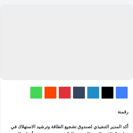
فيسبوك
‫X
لينكدإن
‏Tumblr
بينتيريست
‏Reddit
واتساب
رقمنة
أكد المدير التنفيذي لصندوق تشجيع الطاقة وترشيد الاستهلاك في