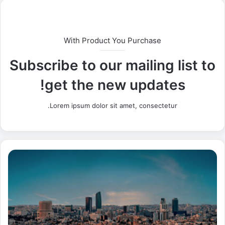
With Product You Purchase
Subscribe to our mailing list to
get the new updates!
Lorem ipsum dolor sit amet, consectetur.
م
خ
ت
ص
و
ن
: