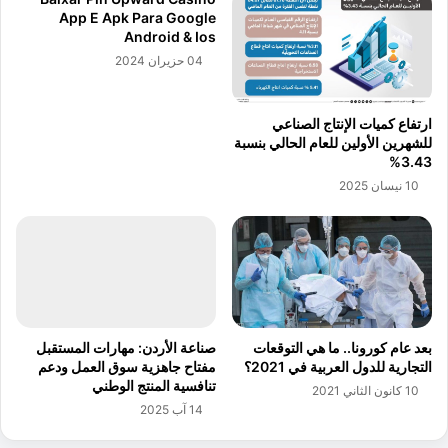
إ
App E Apk Para Google
ت
ن
Android & Ios
و
ف
04 حزيران 2024
ي
ا
ن
ق
م
ع
ارتفاع كميات الإنتاج الصناعي
و
ل
للشهرين الأولين للعام الحالي بنسبة
ب
ى
3.43%
م
ا
10 نيسان 2025
ع
ل
د
ذ
ل
ك
ا
ا
ت
ء
ت
ا
ت
ل
ج
ا
بعد عام كورونا.. ما هي التوقعات
صناعة الأردن: مهارات المستقبل
ا
ص
التجارية للدول العربية في 2021؟
مفتاح جاهزية سوق العمل ودعم
و
ط
تنافسية المنتج الوطني
10 كانون الثاني 2021
ز
ن
14 آب 2025
ا
ا
ل
ع