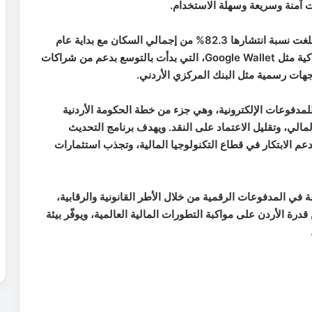
 آمنة وسريعة وسهلة الاستخدام.
ويُعزز هذا النمو توسّع انتشار الهواتف المحمولة، حيث بلغت نسبة انتشارها 82.3% من إجمالي السكان مع بداية عام
2025، ما يجعل من المملكة بيئة خصبة لتبنّي محافظ ذكية مثل Google Wallet، التي بدأت بالتوسع بدعم من شراكات
لمدفوعات الإلكترونية، وهي جزء من خطة الحكومة الأردنية
لي، وتقليل الاعتماد على النقد. ويهدف برنامج التحديث
مية تمكينية تدعم الابتكار في قطاع التكنولوجيا المالية، وتجذب استثمارات
 في المدفوعات الرقمية من خلال الأطر القانونية والرقابية،
درة الأردن على مواكبة التطورات المالية العالمية، ويوفّر بيئة