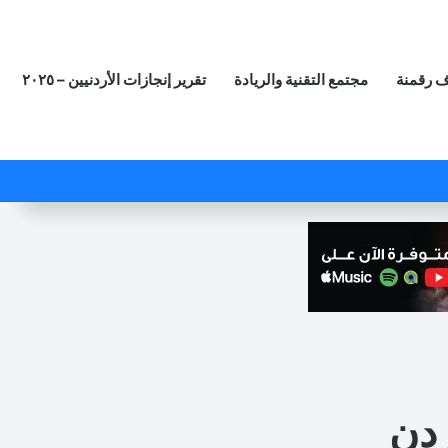
 رقمنة
مجتمع التقنية والريادة
تقرير إنجازات الأردنيين – ٢٠٢٥
‫X
فيسبوك
لينكدإن
‫YouTube
انستقرام
ملخص الموقع RSS
مقال عشوائي