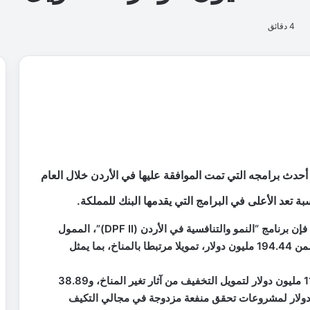
ع
ا
ت
ا
ل
ر
ق
م
ي
ة