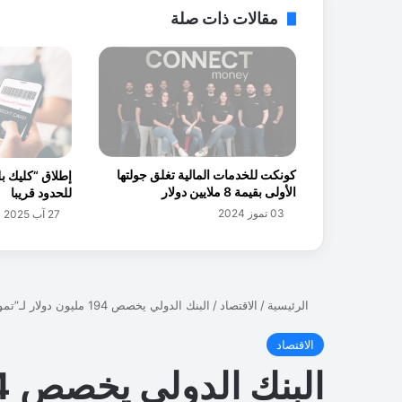
ي
مقالات ذات صلة
ل
و
ت
ط
و
ي
ر
م
كونكت للخدمات المالية تغلق جولتها
إطلاق “كليك بل
و
الأولى بقيمة 8 ملايين دولار
للحدود قريبا
ق
03 تموز 2024
27 آب 2025
ع
أ
م
ا
ل
ج
م
ا
ل
ا