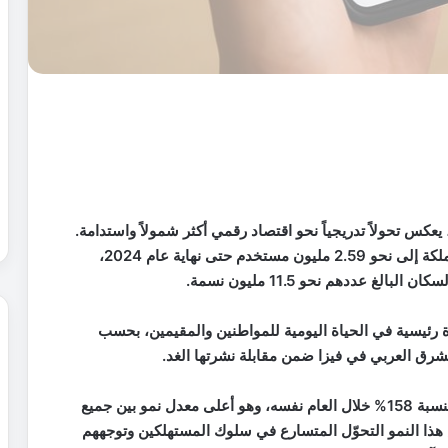
يعكس تحولاً تدريجياً نحو اقتصاد رقمي أكثر شمولاً واستدامة.
فقد وصل عدد مستخدمي المحافظ الإلكترونية في المملكة إلى نحو 2.59 مليون مستخدم حتى نهاية عام 2024،
 كأداة رئيسية في الحياة اليومية للمواطنين والمقيمين، بحسب
رق العربي في فيزا ضمن مقابلة نشرتها الغد.
وسجّلت المعاملات عبر المحافظ الرقمية نموًا قياسيًا بنسبة 158% خلال العام نفسه، وهو أعلى معدل نمو بين جميع
هذا النمو التحوّل المتسارع في سلوك المستهلكين وتوجههم