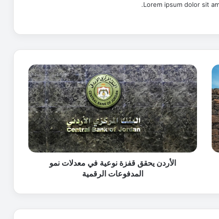
Lorem ipsum dolor sit am
ا
ل
أ
ر
د
ن
ي
ح
ق
ق
الأردن يحقق قفزة نوعية في معدلات نمو
ق
المدفوعات الرقمية
ف
ز
ة
ن