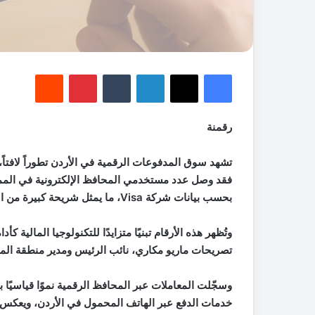
فيسبوك
‫X
لينكدإن
‏Tumblr
بينتيريست
‏Reddit
رقمنة
تشهد سوق المدفوعات الرقمية في الأردن تطوراً لافتاً، 
بحسب بيانات شركة Visa، ما يمثل شريحة كبيرة من السكان البالغ عددهم نحو 11.5 مليون نسمة.
وتُظهر هذه الأرقام تبنيًا متزايدًا للتكنولوجيا المالية
تصريحات ماريو مكاري، نائب الرئيس ومدير منطقة المش
خدمات الدفع عبر الهاتف المحمول في الأردن، ويعكس 