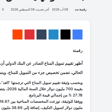
ل
أ
ث
ر
ي