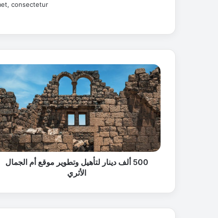
et, consectetur.
5
0
0
أ
ل
ف
د
ي
ن
ا
500 ألف دينار لتأهيل وتطوير موقع أم الجمال
ر
الأثري
ل
ت
أ
ه