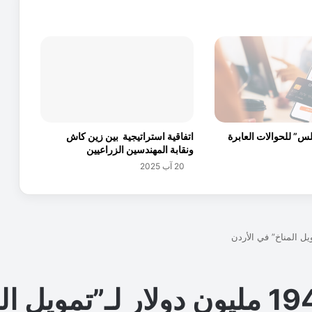
و
ع
ي
ة
ف
ي
م
ع
د
س” للحوالات العابرة
اتفاقية استراتيجية بين زين كاش
ل
ونقابة المهندسين الزراعيين
ا
20 آب 2025
ت
ن
م
و
ا
ل
م
د
ف
و