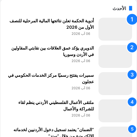
ا
د
ل
ة
الأحدث
ب
ا
أدوية الحكمة تعلن نتائجها المالية المرحلية للنصف
ل
الأول من 2026
ذ
06 آب 2026
ك
ا
الدويري يؤكد عمق العلاقات بين نقابتي المقاولين
ء
في الأردن وسوريا
ا
06 آب 2026
ل
ا
سميرات يفتتح رسميًا مركز الخدمات الحكومي في
ص
عجلون
ط
06 آب 2026
ن
ا
ملتقى الأعمال الفلسطيني الأردني ينظم لقاء
ع
للشراكة والأعمال
ي
06 آب 2026
“الضمان” يعتمد تسجيل دخول الأردنيين لخدماته
الإلكترونية من خلال “سند”