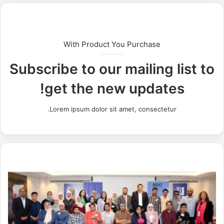
With Product You Purchase
Subscribe to our mailing list to
get the new updates!
Lorem ipsum dolor sit amet, consectetur.
ب
ن
ك
ا
ل
إ
س