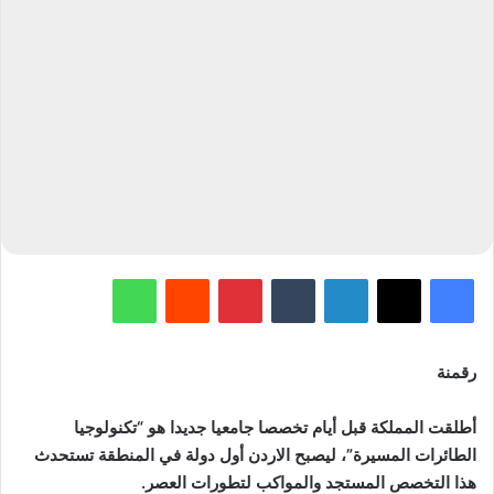
فيسبوك
‫X
لينكدإن
‏Tumblr
بينتيريست
‏Reddit
واتساب
رقمنة
أطلقت المملكة قبل أيام تخصصا جامعيا جديدا هو “تكنولوجيا
الطائرات المسيرة”، ليصبح الاردن أول دولة في المنطقة تستحدث
هذا التخصص المستجد والمواكب لتطورات العصر
.