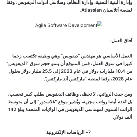
وإدارة البنية التحتية، وإدارة النظام، وسلاسل أدوات الديفوبس، وفقا
لمنصة أتلاسيان
Atlassian.
آفاق العمل
:
العمل الأساسي هو مهندس “ديفوبس” وهي وظيفة تكتسب زخما
كبيرا في سوق العمل، فمن المتوقع أن ينمو حجم سوق “الديفوبس”
من 10.4 مليارات دولار في عام 2023 إلى 25.5 مليار دولار بحلول
عام 2028، وفقا لمنصة “ماركتس آند ماركتس
“.
ومن حيث الرواتب، لا تحظى وظائف الديفوبس بطلب كبير فحسب،
بل تُقدم أيضا رواتب مجزية، ويُشير موقع “غلاسدور” إلى أن متوسط
الراتب السنوي لمهندسي الديفوبس في الولايات المتحدة يبلغ 142
ألف دولار
.
7
–
الرياضات الإلكترونية