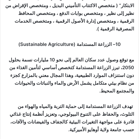
الابتكار
” (
متخصص الاكتتاب التأميني البديل ، و
متخصص الإقراض من
نظير إلى نظير ، و
متخصص بوابات الدفع ، و
متخصص المحافظ
الرقمية ، و
متخصص إدارة الأصول الرقمية ، و
متخصص الخدمات
المصرفية الرقمية )
.
10
–
الزراعة المستدامة
(Sustainable Agriculture)
مع توقع وصول عدد سكان العالم إلى نحو 10 مليارات نسمة بحلول
2050، تبرز الزراعة المستدامة كتخصص أساسي لتأمين الغذاء من
دون استنزاف الموارد الطبيعية، وهذا المجال معني بالمزارع كجزء
من نظام بيئي متكامل يشمل الأرض والماء والنباتات والحيوانات
والمجتمع المحيط
.
تهدف الزراعة المستدامة إلى حماية التربة والمياه والهواء من
التلوث، والحفاظ على التنوع البيولوجي، وتعزيز أنظمة إنتاج غذائي
قادرة على مواجهة التغيرات البيئية كالجفاف والفيضانات والآفات،
حسب جامعة ولاية أوهايو الأميركية
.