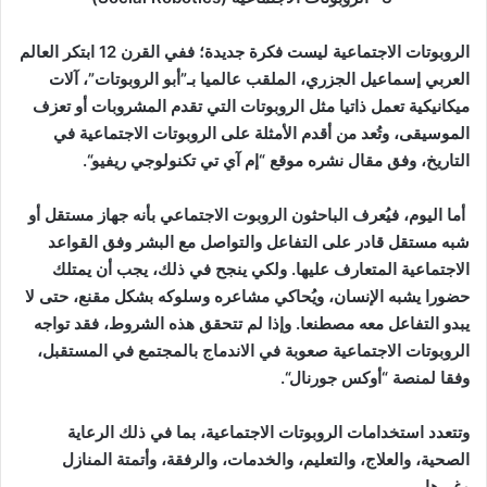
الروبوتات الاجتماعية ليست فكرة جديدة؛ ففي القرن 12 ابتكر العالم
العربي إسماعيل الجزري، الملقب عالميا بـ”أبو الروبوتات”، آلات
ميكانيكية تعمل ذاتيا مثل الروبوتات التي تقدم المشروبات أو تعزف
الموسيقى، وتُعد من أقدم الأمثلة على الروبوتات الاجتماعية في
التاريخ، وفق مقال نشره موقع “إم آي تي تكنولوجي ريفيو
“.
أما اليوم، فيُعرف الباحثون الروبوت الاجتماعي بأنه جهاز مستقل أو
شبه مستقل قادر على التفاعل والتواصل مع البشر وفق القواعد
الاجتماعية المتعارف عليها. ولكي ينجح في ذلك، يجب أن يمتلك
حضورا يشبه الإنسان، ويُحاكي مشاعره وسلوكه بشكل مقنع، حتى لا
يبدو التفاعل معه مصطنعا. وإذا لم تتحقق هذه الشروط، فقد تواجه
الروبوتات الاجتماعية صعوبة في الاندماج بالمجتمع في المستقبل،
وفقا لمنصة “أوكس جورنال
“.
وتتعدد استخدامات الروبوتات الاجتماعية، بما في ذلك الرعاية
الصحية، والعلاج، والتعليم، والخدمات، والرفقة، وأتمتة المنازل
وغيرها
.