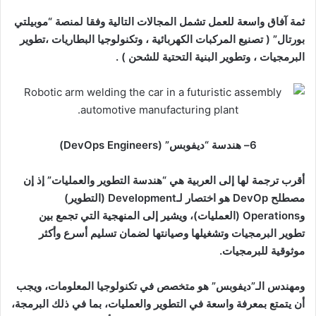
ثمة آفاق واسعة للعمل تشمل المجالات التالية وفقا لمنصة “موبيلتي
بورتال
” (
تصنيع المركبات الكهربائية ، و
تكنولوجيا البطاريات ،
تطوير
البرمجيات ، و
تطوير البنية التحتية للشحن ) .
6
–
هندسة “ديفوبس
” (DevOps Engineers)
أقرب ترجمة لها إلى العربية هي “هندسة التطوير والعمليات” إذ إن
مصطلح
DevOp
هو اختصار لـ
Development
(التطوير)
و
Operations
(العمليات)، ويشير إلى المنهجية التي تجمع بين
تطوير البرمجيات وتشغيلها وصيانتها لضمان تسليم أسرع وأكثر
موثوقية للبرمجيات
.
ومهندس الـ”ديفوبس” هو متخصص في تكنولوجيا المعلومات، ويجب
أن يتمتع بمعرفة واسعة في التطوير والعمليات، بما في ذلك البرمجة،