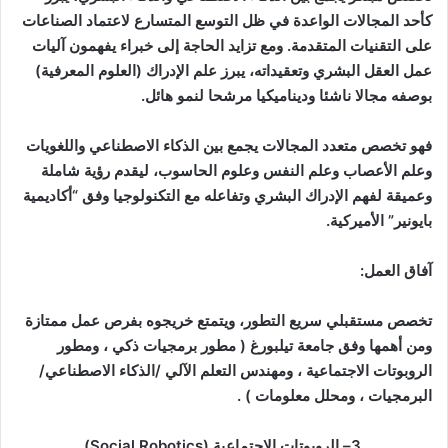
كأحد المجالات الواعدة في ظل التوسع المتسارع لاعتماد الصناعات
على التقنيات المتقدمة. ومع تزايد الحاجة إلى خبراء يفهمون آليات
عمل العقل البشري وتعقيداته، يبرز علم الإدراك (العلوم المعرفية)
بوصفه مجالا ناشئا وديناميكيا مرشحا لنمو هائل
.
فهو تخصص متعدد المجالات يجمع بين الذكاء الاصطناعي واللغويات
وعلم الأعصاب وعلم النفس وعلوم الحاسوب، ليقدم رؤية شاملة
وعميقة لفهم الإدراك البشري وتفاعله مع التكنولوجيا وفق “أكاديمية
بايونير” الأميركية
.
آفاق العمل
:
تخصص مستقبلي سريع التطور، ويتمتع خريجوه بفرص عمل ممتازة
ومن أهمها وفق جامعة تيلبورغ
(
مطور برمجيات ذكي ، و
مطور
الروبوتات الاجتماعية ، و
مهندس التعلم الآلي /الذكاء الاصطناعي/
البرمجيات ، و
محلل معلومات )
.
3
–
الروبوتات الاجتماعية
(Social Robotics)