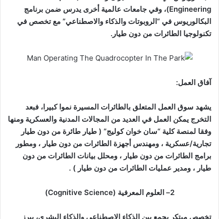
Engineering)
، وفي جامعات عالمية أخرى يدرس ضمن برنامج
البكالوريوس في “الروبوتات والذكاء والاصطناعي” مع تخصص في
تكنولوجيا الطائرات من دون طيار
.
آفاق العمل
:
يشهد سوق العمل المتعلق بالطائرات المسيرة نموا كبيرا، فبعد
التخرج يمكن العمل في العديد من المجالات المدنية والعسكرية ومنها
وفقا لمنصة كلية “سان خوان كوليج
” (
طيار طائرة من دون طيار
تجارية/عسكرية ، و
مهندس أجهزة الطائرات من دون طيار ، و
مطور
برامج الطائرات من دون طيار ، و
محلل بيانات الطائرات من دون
طيار ، و
مدير عمليات الطائرات من دون طيار ) .
2
–
العلوم المعرفية
(Cognitive Science)
تخصص مبتكر يجمع بين الذكاء الاصطناعي والذكاء البشري، يبرز