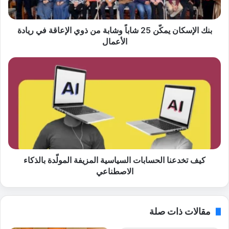
ك
ا
ن
بنك الإسكان يمكّن 25 شاباً وشابة من ذوي الإعاقة في ريادة
ي
الأعمال
م
كّ
ك
ن
ي
2
ف
5
ت
ش
خ
ا
د
ب
ع
اً
ن
و
ا
ش
ا
كيف تخدعنا الحسابات السياسية المزيفة المولّدة بالذكاء
ا
ل
الاصطناعي
ب
ح
ة
س
م
ا
مقالات ذات صلة
ن
ب
ذ
ا