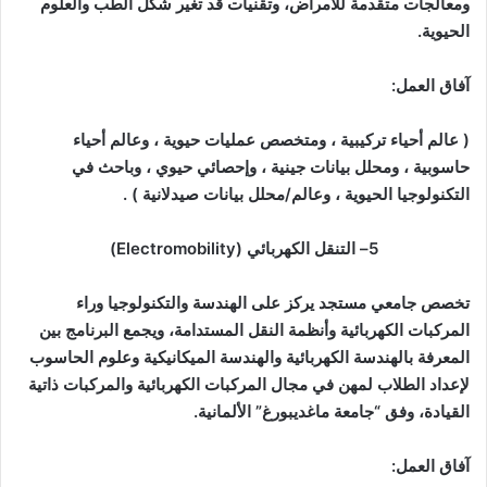
ومعالجات متقدمة للأمراض، وتقنيات قد تغير شكل الطب والعلوم
الحيوية
.
آفاق العمل
:
( عالم أحياء تركيبية ، و
متخصص عمليات حيوية ، و
عالم أحياء
حاسوبية ، و
محلل بيانات جينية ، و
إحصائي حيوي ، و
باحث في
التكنولوجيا الحيوية ، و
عالم/محلل بيانات صيدلانية ) .
5
–
التنقل الكهربائي
(Electromobility)
تخصص جامعي مستجد يركز على الهندسة والتكنولوجيا وراء
المركبات الكهربائية وأنظمة النقل المستدامة، ويجمع البرنامج بين
المعرفة بالهندسة الكهربائية والهندسة الميكانيكية وعلوم الحاسوب
لإعداد الطلاب لمهن في مجال المركبات الكهربائية والمركبات ذاتية
القيادة، وفق “جامعة ماغديبورغ” الألمانية
.
آفاق العمل
: