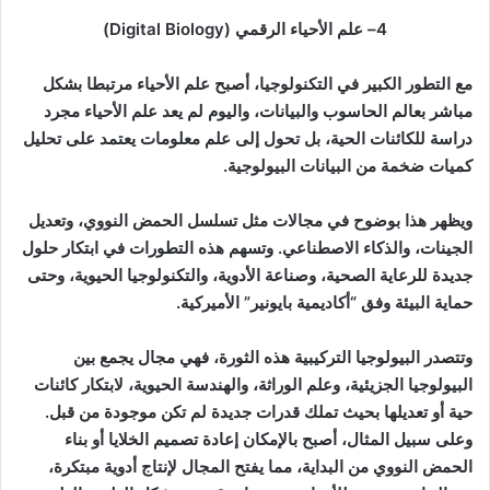
4
–
علم الأحياء الرقمي
(Digital Biology)
مع التطور الكبير في التكنولوجيا، أصبح علم الأحياء مرتبطا بشكل
مباشر بعالم الحاسوب والبيانات، واليوم لم يعد علم الأحياء مجرد
دراسة للكائنات الحية، بل تحول إلى علم معلومات يعتمد على تحليل
كميات ضخمة من البيانات البيولوجية
.
ويظهر هذا بوضوح في مجالات مثل تسلسل الحمض النووي، وتعديل
الجينات، والذكاء الاصطناعي. وتسهم هذه التطورات في ابتكار حلول
جديدة للرعاية الصحية، وصناعة الأدوية، والتكنولوجيا الحيوية، وحتى
حماية البيئة وفق “أكاديمية بايونير” الأميركية
.
وتتصدر البيولوجيا التركيبية هذه الثورة، فهي مجال يجمع بين
البيولوجيا الجزيئية، وعلم الوراثة، والهندسة الحيوية، لابتكار كائنات
حية أو تعديلها بحيث تملك قدرات جديدة لم تكن موجودة من قبل.
وعلى سبيل المثال، أصبح بالإمكان إعادة تصميم الخلايا أو بناء
الحمض النووي من البداية، مما يفتح المجال لإنتاج أدوية مبتكرة،