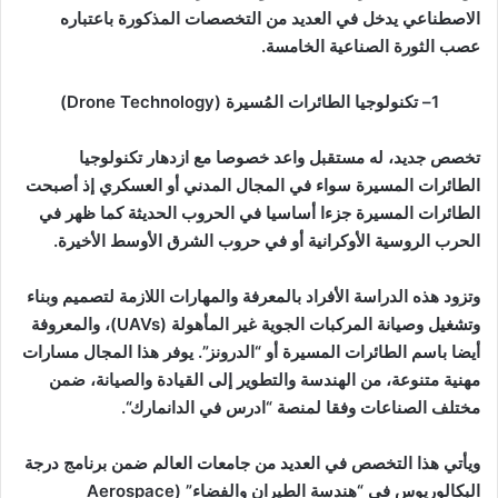
الاصطناعي يدخل في العديد من التخصصات المذكورة باعتباره
عصب الثورة الصناعية الخامسة
.
1
–
تكنولوجيا الطائرات المُسيرة
(Drone Technology)
تخصص جديد، له مستقبل واعد خصوصا مع ازدهار تكنولوجيا
الطائرات المسيرة سواء في المجال المدني أو العسكري إذ أصبحت
الطائرات المسيرة جزءا أساسيا في الحروب الحديثة كما ظهر في
الحرب الروسية الأوكرانية أو في حروب الشرق الأوسط الأخيرة
.
وتزود هذه الدراسة الأفراد بالمعرفة والمهارات اللازمة لتصميم وبناء
وتشغيل وصيانة المركبات الجوية غير المأهولة
(UAVs)
، والمعروفة
أيضا باسم الطائرات المسيرة أو “الدرونز”. يوفر هذا المجال مسارات
مهنية متنوعة، من الهندسة والتطوير إلى القيادة والصيانة، ضمن
مختلف الصناعات وفقا لمنصة “ادرس في الدانمارك
“.
ويأتي هذا التخصص في العديد من جامعات العالم ضمن برنامج درجة
البكالوريوس في “هندسة الطيران والفضاء
” (Aerospace