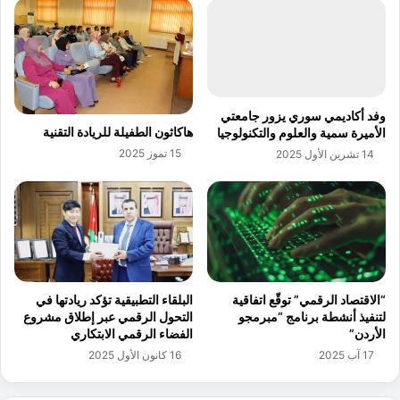
و
ت
ي
ا
ا
ل
ل
س
إ
ي
ع
ا
وفد أكاديمي سوري يزور جامعتي
ا
س
هاكاثون الطفيلة للريادة التقنية
الأميرة سمية والعلوم والتكنولوجيا
ق
ي
15 تموز 2025
14 تشرين الأول 2025
ة
ة
ف
ا
ي
ل
ر
م
ي
ز
ا
ي
د
ف
ة
ة
“الاقتصاد الرقمي” توقّع اتفاقية
البلقاء التطبيقية تؤكد ريادتها في
ا
ا
لتنفيذ أنشطة برنامج “مبرمجو
التحول الرقمي عبر إطلاق مشروع
ل
ل
الأردن”
الفضاء الرقمي الابتكاري
أ
م
17 آب 2025
16 كانون الأول 2025
ع
و
م
لّ