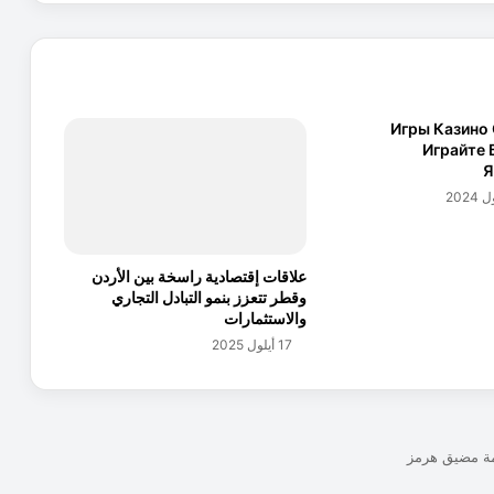
ل
ا
ر
د
ن
2
Игры Казино
9
Играйте 
ع
Я
ا
ل
م
ي
علاقات إقتصادية راسخة بين الأردن
ا
وقطر تتعزز بنمو التبادل التجاري
ف
والاستثمارات
ي
17 أيلول 2025
م
ؤ
ش
ر
ا
ن
ت