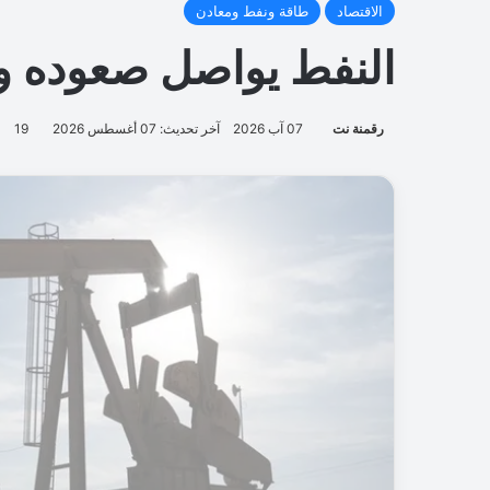
د
ع
م
م
ص
ا
ب
ا
ت
ا
ل
س
ر
ط
ا
ن
م
ن
غ
ز
ة