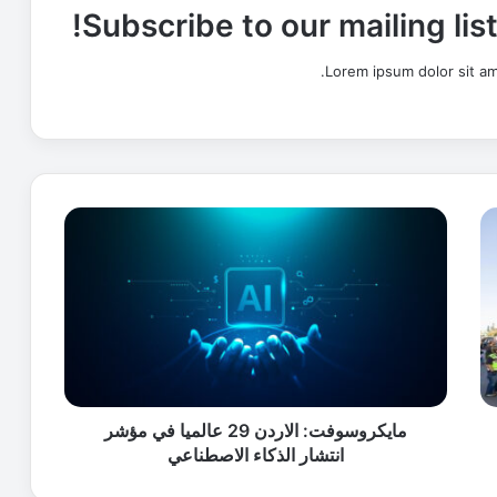
Subscribe to our mailing lis
Lorem ipsum dolor sit am
م
ا
ي
ك
ر
و
س
و
ف
ت
مايكروسوفت: الاردن 29 عالميا في مؤشر
:
انتشار الذكاء الاصطناعي
ا