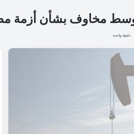
ش
ا
ر
ا
ل
ذ
ك
ا
ء
ا
ل
ا
ص
ط
ن
ا
ع
ي