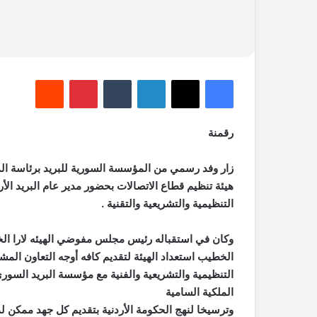
فيسبوك
‫X
لينكدإن
‏Tumblr
بينتيريست
‏Reddit
رقمنة
زار وفد رسمي من المؤسسة السورية للبريد برئاسة المدي
هيئة تنظيم قطاع الاتصالات بحضور مدير عام البريد ال
التنظيمية والتشريعية والتقنية .
وكان في استقباله رئيس مجلس مفوضي الهيئه لارا الخطي
الخطيب استعداد الهيئة لتقديم كافه أوجه التعاون ال
التنظيمية والتشريعية والفنية مع مؤسسة البريد السوري
الملكية السامية
وترسيخا لنهج الحكومة الأردنية بتقديم كل جهد ممكن 