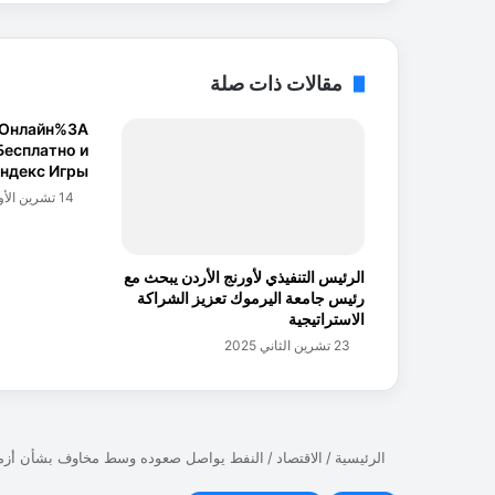
ل
ا
ق
ة
مقالات ذات صلة
م
س
 Онлайн%3A
ي
Бесплатно и
ر
ндекс Игры
ة
14 تشرين الأول 2024
"
س
ي
الرئيس التنفيذي لأورنج الأردن يبحث مع
د
رئيس جامعة اليرموك تعزيز الشراكة
ا
الاستراتيجية
ت
23 تشرين الثاني 2025
ه
ا
ر
ل
ي
"
ل