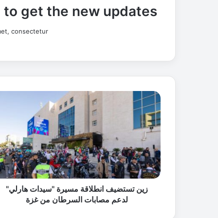
t to get the new updates!
et, consectetur.
ز
ي
ن
ت
س
ت
ض
ي
ف
ا
زين تستضيف انطلاقة مسيرة "سيدات هارلي"
ن
لدعم مصابات السرطان من غزة
ط