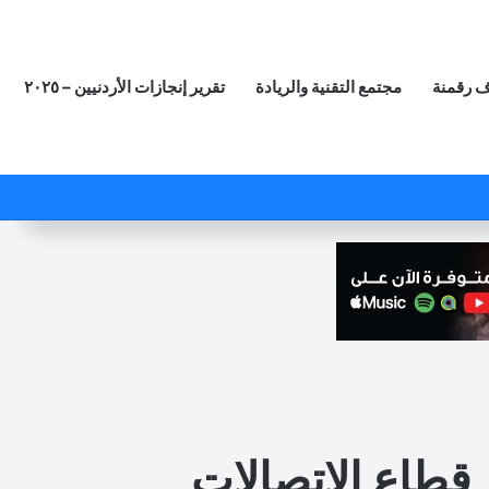
 رقمنة
مجتمع التقنية والريادة
تقرير إنجازات الأردنيين – ٢٠٢٥
‫X
فيسبوك
لينكدإن
‫YouTube
انستقرام
ملخص الموقع RSS
مقال عشوائي
 قطاع الاتصالات