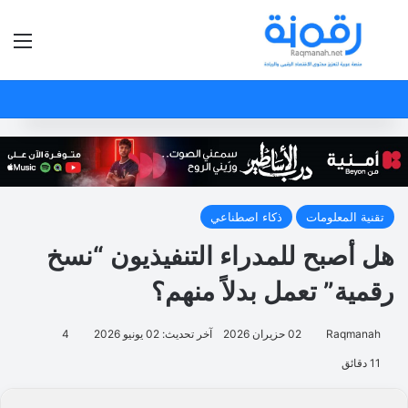
بحث عن
الق
تقنية المعلومات
ذكاء اصطناعي
هل أصبح للمدراء التنفيذيون “نسخ
رقمية” تعمل بدلاً منهم؟
Raqmanah
02 حزيران 2026
آخر تحديث: 02 يونيو 2026
4
11 دقائق