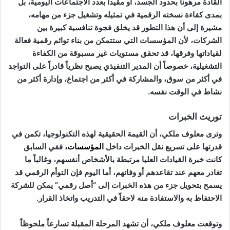
القادة مرهوناً بحدود الجسد، أو مقيداً بعدد الاجتماعات اليومية، بل
بمدى كفاءة نسخته الرقمية في تمثيله وتشغيل جزء من مهامه،
مشيرة إلى أن هذا التطور قد يخلق فجوة تنافسية كبيرة بين
الشركات، لأن المؤسسات التي ستتمكن من بناء توائم رقمية فعالة
لقياداتها وفرقها، قد تحقق مستويات غير مسبوقة من الكفاءة
التشغيلية، خصوصاً أن المدير التنفيذي يصبح نظرياً قادراً على التواجد
في أكثر من سوق، والمشاركة في أكثر من اجتماع، وإدارة أكثر من
نشاط في الوقت نفسه.
توريث الخبرات
وترى معلوف ملكي، أن القيمة الحقيقية لهذه التكنولوجيا، تكمن في
قدرتها على تسريع نقل الخبرات داخل
المؤسسات
،
ففي السابق
كانت خبرة القيادات العليا مرتبطة بالأشخاص أنفسهم، وغالباً ما
تغادر معهم عند تقاعدهم أو وفاتهم، أما اليوم فإن التوأم الرقمي قد
يسمح بتحويل جزء من هذه الخبرات إلى “أصل رقمي” يمكن للشركة
الاحتفاظ به والاستفادة منه لاحقاً في التدريب واتخاذ القرار.
وتوقعت معلوف ملكي، أن تشهد المرحلة المقبلة تسارعاً ملحوظاً