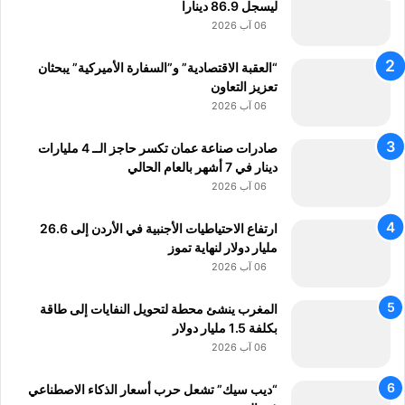
ل
ل
ليسجل 86.9 دينارا
م
06 آب 2026
ا
ل
“العقبة الاقتصادية” و”السفارة الأميركية” يبحثان
ي
تعزيز التعاون
ة
06 آب 2026
ا
ل
صادرات صناعة عمان تكسر حاجز الــ 4 مليارات
ع
دينار في 7 أشهر بالعام الحالي
ا
06 آب 2026
م
ة
ارتفاع الاحتياطيات الأجنبية في الأردن إلى 26.6
مليار دولار لنهاية تموز
06 آب 2026
المغرب ينشئ محطة لتحويل النفايات إلى طاقة
بكلفة 1.5 مليار دولار
06 آب 2026
“ديب سيك” تشعل حرب أسعار الذكاء الاصطناعي