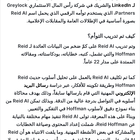
لـ
LinkedIn
والشريك في شركة رأس المال الاستثماري Greylock
Partners، الذي يستخدم توأمه الرقمي الذي يحمل اسم Reid AI
بصورة أساسية في الإطلالات العامة والمقابلات الإعلامية.
كيف تم تدريب التوأم؟
وتم تدريب Reid AI على كمّ ضخم من البيانات العائدة لـ Reid
Hoffman والتي تشمل، كتبه، خطاباته، بودكاستاته، ومقالاته
الممتدة على مدار 22 عاماً.
كما تم تكليف Reid AI بالعمل على تحليل أسلوب حديث Reid
Hoffman وطريقة تكوينه للأفكار، عبر دراسة
رسائل البريد
الإلكتروني
المهنية التي قام بارسالها سابقاً، وذلك بهدف محاكاة
أسلوبه في التواصل بدرجة عالية من الدقة. وبذلك تمكن Reid AI من
بناء نموذج دقيق لأسلوب Hoffman في التفكير والتعبير.
وبناءً على هذه المعرفة، تولى Reid AI تنفيذ مهام مختلفة بالنيابة
عن Reid Hoffman، شملت إعداد المحتوى وصياغة الخطابات
والمشاركة في بعض الأنشطة المهنية. وما يلفت الانتباه هو أن Reid
AI قادر على التحدث بـ 74 لغة، في حين أن ريد هوفمان الحقيقي لا