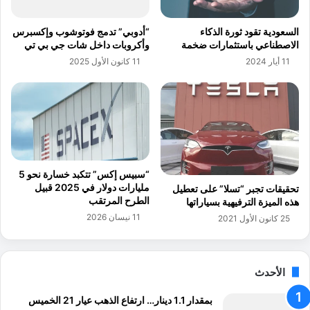
ا
ا
ل
ل
السعودية تقود ثورة الذكاء
“أدوبي” تدمج فوتوشوب وإكسبرس
ع
م
الاصطناعي باستثمارات ضخمة
وأكروبات داخل شات جي بي تي
ي
ن
11 أيار 2024
11 كانون الأول 2025
د
ت
ا
د
ل
ى
ث
ا
م
ل
ا
ع
ن
ا
ي
ل
“سبيس إكس” تتكبد خسارة نحو 5
ن
م
مليارات دولار في 2025 قبيل
تحقيقات تجبر “تسلا” على تعطيل
ل
ي
الطرح المرتقب
هذه الميزة الترفيهية بسياراتها
ل
ل
11 نيسان 2026
25 كانون الأول 2021
ا
ت
س
ع
ت
ز
ق
ي
الأحدث
ل
ز
ا
ا
بمقدار 1.1 دينار… ارتفاع الذهب عيار 21 الخميس