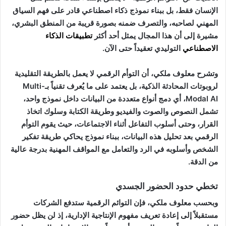
الإنسان فقط، بل ببناء نموذج ذكاء اصطناعي قادر على فهم السياق
المهني لصاحبه، والتصرف ضمنه بصورة قريبة من المنطق البشري،
مشيرة إلى أن هذا المجال يمثل أحد أكثر
تطبيقات الذكاء
الاصطناعي
التوليدي تعقيداً حتى الآن.
وتشرح معلوف ملكي، أن التوأم الرقمي لا يعمل بالطريقة التقليدية
لروبوتات المحادثة الذكية، بل يعتمد على ما يُعرف تقنياً بـMulti-
Modal AI، أي دمج أنواع متعددة من البيانات داخل نموذج واحد،
تشمل النصوص والصوت والفيديو وطريقة الكتابة وسلوك اتخاذ
القرار، وحتى أسلوب التفاعل أثناء الاجتماعات، حيث يقوم التوأم
الرقمي بعد تحليل هذه البيانات، ببناء نموذج يحاكي طريقة تفكير
الشخص وأسلوبه في الرد والتعامل مع المواقف المهنية بدرجة عالية
من الدقة.
تخطي حدود الحضور الجسدي
وبحسب معلوف ملكي، فإن التوائم الرقمية ستدفع الشركات
مستقبلاً إلى إعادة تعريف مفهوم الإنتاجية الإدارية، إذ لن يظل حضور