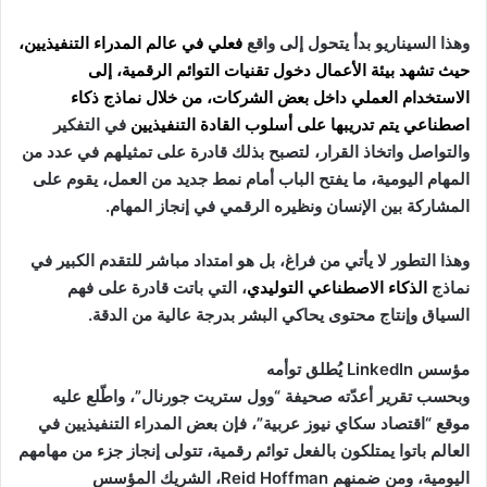
وهذا السيناريو بدأ يتحول إلى واقع
فعلي في عالم
المدراء التنفيذيين
،
حيث تشهد بيئة الأعمال دخول تقنيات التوائم الرقمية، إلى
الاستخدام العملي داخل بعض
الشركات
، من خلال
نماذج ذكاء
اصطناعي
يتم تدريبها على أسلوب
القادة التنفيذيين
في التفكير
والتواصل واتخاذ القرار، لتصبح بذلك قادرة على تمثيلهم في عدد من
المهام اليومية، ما يفتح الباب أمام نمط جديد من العمل، يقوم على
المشاركة بين الإنسان ونظيره الرقمي في إنجاز المهام.
وهذا التطور لا يأتي من فراغ، بل هو امتداد مباشر للتقدم الكبير في
نماذج
الذكاء الاصطناعي التوليدي
، التي باتت قادرة على فهم
السياق وإنتاج محتوى يحاكي البشر بدرجة عالية من الدقة.
مؤسس LinkedIn يُطلق توأمه
وبحسب تقرير أعدّته صحيفة “وول ستريت جورنال”، واطّلع عليه
موقع “اقتصاد سكاي نيوز عربية”، فإن بعض المدراء التنفيذيين في
العالم باتوا يمتلكون بالفعل توائم رقمية، تتولى إنجاز جزء من مهامهم
اليومية، ومن ضمنهم Reid Hoffman، الشريك المؤسس