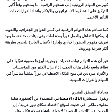
كبير من المهام الروتينية إلى نسخهم الرقمية، ما يمنحهم وقتاً أكبر
للتركيز على التخطيط الاستراتيجي والابتكار واتخاذ القرارات ذات
التأثير الأعلى.
كما تساهم هذه
التوائم الرقمية
في كسر الحواجز الجغرافية واللغوية،
إذ يمكنها التفاعل والعمل فوراً بعدة لغات وفي بيئات مختلفة، ما يعيد
تعريف مفهوم الحضور الإداري وإدارة الأعمال العابرة للحدود بطريقة
أكثر سرعة ومرونة.
غير أن هذه التوائم تواجه تحديات جوهرية، أبرزها صعوبة تقبّلها على
نطاق واسع داخل بيئات العمل، إذ لا يزال الكثير من المؤسسات
والأفراد مترددين في منح الذكاء الاصطناعي دوراً تمثيلياً مباشراً في
المهام والقرارات المهنية.
محاكاة المنطق البشري
وتقول مستشارة
الذكاء الاصطناعي
المعتمدة من أكسفورد هيلدا
معلوف ملكي، في حديث لموقع “اقتصاد سكاي نيوز عربية”، إن
الحديث عن “التوائم الرقمية” لا يتعلق بإنشاء نسخة تتكلم مثل