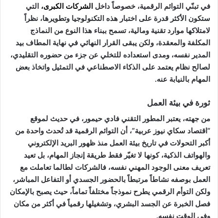
في تبنّي التوائم الرقمية، خصوصاً داخل
الشركات الكبرى
،
التي
ستكون الأكثر قدرة على اختبار هذه التكنولوجيا وتطويرها، نظراً
لامتلاكها موارد تقنية ومالية، تسمح ببناء هذا النوع من النماذج
المكلفة والمعقدة، ولكن يبقى القرار النهائي في نهاية المطاف بيد
المدير نفسه، ومدى استعداده للتخلي عن جزء من حضوره التقليدي،
لصالح نظام يعتمد على الذكاء الاصطناعي في التمثيل واتخاذ بعض
المهام بالنيابة عنه.
ثورة في بيئة العمل
من جهته، يعتبر المطور التقني فادي حيمور، في حديث لموقع
“اقتصاد سكاي نيوز عربية”، أن التوائم الرقمية قد تُحدث واحدة من
أكبر التحولات في تاريخ بيئة العمل منذ ظهور البريد الإلكتروني
والهواتف الذكية، كونها لا تغيّر فقط طريقة إنجاز المهام، بل تعيد
تعريف معنى الوجود المهني نفسه، فالشركات لطالما تعاملت مع
العمل بوصفه نشاطاً مرتبطاً بالحضور الجسدي أو التفاعل المباشر،
ولكن التوأم الرقمي يطرح نموذجاً مختلفاً تماماً، حيث يصبح بالإمكان
فصل الخبرة عن الجسد البشري، وتشغيلها رقمياً في أكثر من مكان
وفي الوقت نفسه.