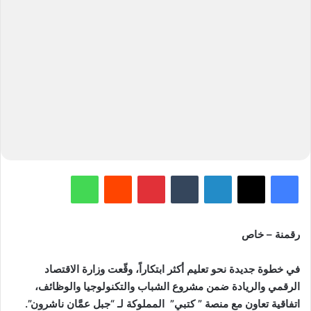
فيسبوك
‫X
لينكدإن
‏Tumblr
بينتيريست
‏Reddit
واتساب
رقمنة – خاص
في خطوة جديدة نحو تعليم أكثر ابتكاراً، وقّعت وزارة الاقتصاد
الرقمي والريادة ضمن مشروع الشباب والتكنولوجيا والوظائف،
اتفاقية تعاون مع منصة ” كتبي” المملوكة لـ “جبل عمَّان ناشرون”.