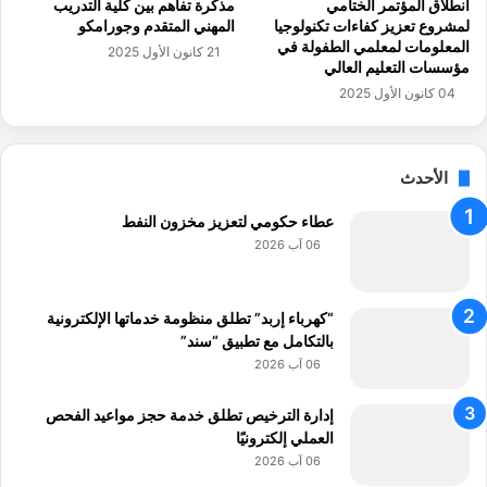
انطلاق المؤتمر الختامي
مذكرة تفاهم بين كلية التدريب
م
ت
لمشروع تعزيز كفاءات تكنولوجيا
المهني المتقدم وجورامكو
ب
ش
المعلومات لمعلمي الطفولة في
21 كانون الأول 2025
ر
ا
مؤسسات التعليم العالي
م
ر
04 كانون الأول 2025
ج
ا
و
ت
ا
ا
ل
الأحدث
ل
أ
إ
ر
عطاء حكومي لتعزيز مخزون النفط
د
د
ا
06 آب 2026
ن
ر
"
ي
ة
“كهرباء إربد” تطلق منظومة خدماتها الإلكترونية
ا
بالتكامل مع تطبيق “سند”
ل
06 آب 2026
أ
ر
إدارة الترخيص تطلق خدمة حجز مواعيد الفحص
د
العملي إلكترونيًا
ن
06 آب 2026
ي