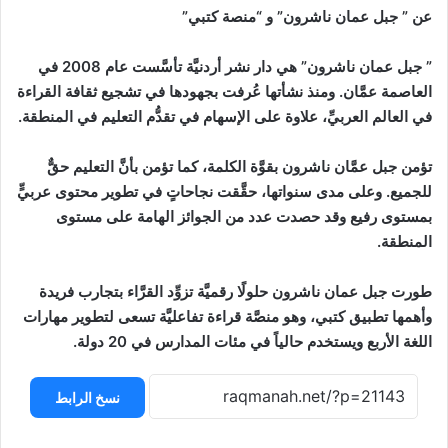
عن ” جبل عمان ناشرون” و “منصة كتبي”
” جبل عمان ناشرون” هي دار نشر أردنيَّة تأسَّست عام 2008 في
العاصمة عمَّان. ومنذ نشأتها عُرفت بجهودها في تشجيع ثقافة القراءة
في العالم العربيِّ، علاوة على الإسهام في تقدُّم التعليم في المنطقة.
تؤمن جبل عمَّان ناشرون بقوَّة الكلمة، كما تؤمن بأنَّ التعليم حقٌّ
للجميع. وعلى مدى سنواتها، حقَّقت نجاحاتٍ في تطوير محتوى عربيٍّ
بمستوى رفيع وقد حصدت عدد من الجوائز الهامة على مستوى
المنطقة.
طورت جبل عمان ناشرون حلولًا رقميَّة تزوِّد القرَّاء بتجارب فريدة
وأهمها تطبيق كتبي، وهو منصَّة قراءة تفاعليَّة تسعى لتطوير مهارات
اللغة الأربع ويستخدم حالياً في مئات المدارس في 20 دولة.
نسخ الرابط