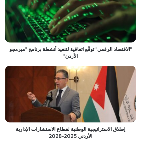
ل
ا
ق
ت
ص
ا
د
ا
"الاقتصاد الرقمي" توقّع اتفاقية لتنفيذ أنشطة برنامج "مبرمجو
ل
الأردن"
ر
ق
إ
م
ط
ي
ل
"
ا
ت
ق
و
ا
قّ
ل
ع
ا
ا
س
ت
ت
إطلاق الاستراتيجية الوطنية لقطاع الاستشارات الإدارية
ف
ر
الأردني 2025-2028
ا