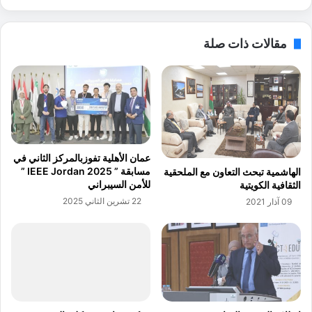
ا
ق
ت
ي
ي
مقالات ذات صلة
ة
ج
ل
ي
ت
ة
ن
ا
ف
ل
ي
و
ذ
ط
أ
ن
عمان الأهلية تفوزبالمركز الثاني في
ن
ي
مسابقة ” IEEE Jordan 2025 ”
الهاشمية تبحث التعاون مع الملحقية
ش
ة
للأمن السيبراني
الثقافية الكويتية
ط
ل
22 تشرين الثاني 2025
09 آذار 2021
ة
ق
ب
ط
ر
ا
ن
ع
ا
ا
م
ل
ج
ا
"
س