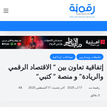
بحث عن
الق
جامعات ومدارس
صناعات إبداعية
إتفاقية تعاون بين ” الاقتصاد الرقمي
والريادة” و منصة ” كتبي”
رقمنة نت
17 آب 2025
آخر تحديث: 17 أغسطس 2025
48
3 دقائق