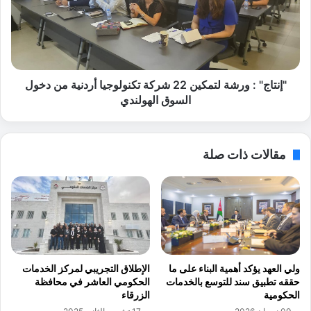
ل
ا
ي
ج
ك
"
و
:
ن
و
:
ر
"إنتاج" : ورشة لتمكين 22 شركة تكنولوجيا أردنية من دخول
ا
ش
السوق الهولندي
ل
ة
ذ
ل
ك
ت
مقالات ذات صلة
ا
م
ء
ك
ا
ي
ل
ن
ا
2
ص
2
ط
ش
ن
ر
ولي العهد يؤكد أهمية البناء على ما
الإطلاق التجريبي لمركز الخدمات
ا
ك
حققه تطبيق سند للتوسع بالخدمات
الحكومي العاشر في محافظة
ع
ة
الحكومية
الزرقاء
ي
ت