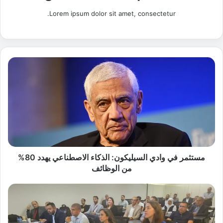
Lorem ipsum dolor sit amet, consectetur.
م
س
ت
ث
م
ر
ف
ي
و
ا
مستثمر في وادي السيليكون: الذكاء الاصطناعي يهدد 80%
د
من الوظائف
ي
ا
"
ل
إ
س
ن
ي
ت