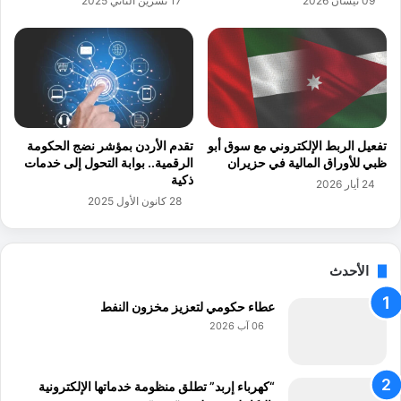
09 نيسان 2026
17 تشرين الثاني 2025
ي
ك
ه
ن
د
و
د
ل
8
و
0
ج
%
ي
م
ا
تفعيل الربط الإلكتروني مع سوق أبو
تقدم الأردن بمؤشر نضج الحكومة
ن
أ
ظبي للأوراق المالية في حزيران
الرقمية.. بوابة التحول إلى خدمات
ا
ر
ذكية
24 أيار 2026
ل
د
28 كانون الأول 2025
و
ن
ظ
ي
ا
ة
ئ
الأحدث
م
ف
ن
عطاء حكومي لتعزيز مخزون النفط
د
خ
06 آب 2026
و
ل
ا
“كهرباء إربد” تطلق منظومة خدماتها الإلكترونية