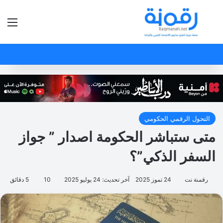
بحث عن
الق
التحول الرقمي الحكومي
متى ستباشر الحكومة اصدار ” جواز
السفر الذكي”؟
رقمنة نت
24 تموز 2025
آخر تحديث: 24 يوليو 2025
10
5 دقائق