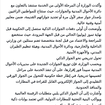
وأكدت الوزارة أن المرحلة الأولى من الخدمة ستنفذ بالتعاون مع
دائرة الأحوال المدنية والجوازات، حيث ستتاح للمواطنين الراغبين
بإصدار جواز سفر لأول مرة أو تجديد جوازاتهم القديمة، ضمن معايير
أمنية وفنية عالية.
وأوضحت أن أولى دفعات الجوازات الذكية ستصل إلى الحكومة قبل
نهاية تموز (يوليو) الحالي من قبل الجهة المزودة، حيث ستخضع
للمراجعة والاعتماد من قبل لجنة متخصصة تضم ممثلين عن وزارتي
الداخلية والخارجية، ودائرة الأحوال المدنية، وهيئة تنظيم الطيران
المدني، والأجهزة الأمنية.
تحول تدريجي نحو الجواز الذكي
وبحسب الوزارة، فإن توزيع الجوازات الجديدة على مديريات الأحوال
المدنية سيبدأ فور إقرارها، على أن تنفذ الخدمة على مراحل
لتعميمها تدريجيا، في إطار خطة حكومية للتحول من الجواز الورقي
التقليدي إلى الجواز الإلكتروني القابل للقراءة في المطارات
والمنافذ الحدودية.
وأشارت إلى أن الجواز الذكي يلبي متطلبات الرقمنة العالمية
ويواكب البنية التحتية للمطارات الدولية، التي تعتمد بوابات ذكية
لتسهيل وتسريع حركة المسافرين.