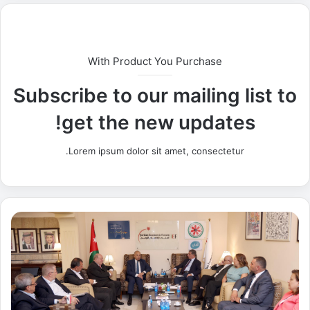
With Product You Purchase
Subscribe to our mailing list to
get the new updates!
Lorem ipsum dolor sit amet, consectetur.
ا
ل
م
ن
ت
د
ى