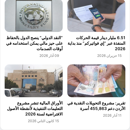
ث
ا
ا
ل
ل
ب
إ
ش
د
ر
ا
ي
6.51 مليار دينار قيمة الحركات
“النقد الدولي” ينصح الدول بالحفاظ
ر
ت
المنفذة عبر “إي فواتيركم” منذ بداية
على حيز مالي يمكن استخدامه في
ي
ف
2026
أوقات الصدمات
ب
و
15 حزيران 2026
09 آذار 2026
ي
ق
ن
و
ا
ن
ل
ع
إ
ل
ن
ى
ج
ا
ا
ل
تقرير: مشروع التحويلات النقدية في
الأوراق المالية تنشر مشروع
ز
ذ
الأردن دعم 455,863 أسرة
التعليمات التنفيذية لأنشطة الأصول
و
ك
الافتراضية لسنة 2026
11 آذار 2026
ا
ا
15 كانون الثاني 2026
ل
ء