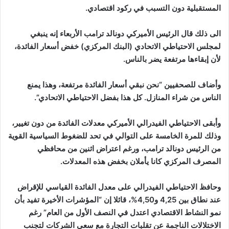
المستقبلية دون التسبب في ركود اقتصادي.
الى ذلك قال الرئيس الأميركي دونالد ترامب الأربعاء إنه ينبغي
لمجلس الاحتياطي الاتحادي (البنك المركزي) خفض أسعار الفائدة،
لأن إبقاءها مرتفعة يضر بالناس.
وأضاف للصحفيين “نحن نبقي أسعار الفائدة مرتفعة، وهذا يمنع
الناس من شراء المنازل. كل هذا بفضل الاحتياطي الاتحادي”.
وأبقى الاحتياطي الفيدرالي الأميركي معدلات الفائدة من دون تغيير،
وذلك للمرة الخامسة على التوالي في تحد للضغوط السياسية القوية
من الرئيس دونالد ترامب، ورغم اعتراض اثنين من محافظي
المصرف المركزي كانا يأملان بخفض هذه المعدلات.
وحافظ الاحتياطي الفيدرالي على معدل الفائدة القياسي للإقراض
عند نطاق بين 4,25 و4,50%، قائلا إن “المؤشرات الأخيرة تفيد بأن
نمو النشاط الاقتصادي اعتدل في النصف الأول من العام” رغم
الاختلالات الناجمة عن تقلبات التجارة مع سعي الشركات لتجنب