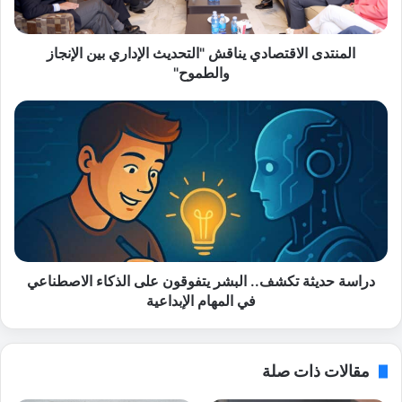
ا
ل
ا
المنتدى الاقتصادي يناقش "التحديث الإداري بين الإنجاز
ق
والطموح"
ت
ص
د
ا
ر
د
ا
ي
س
ي
ة
ن
ح
ا
د
ق
ي
ش
ث
"
ة
دراسة حديثة تكشف.. البشر يتفوقون على الذكاء الاصطناعي
ا
ت
في المهام الإبداعية
ل
ك
ت
ش
ح
ف
مقالات ذات صلة
د
.
ي
.