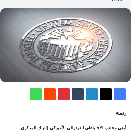
4 دقائق
فيسبوك
‫X
لينكدإن
‏Tumblr
بينتيريست
‏Reddit
واتساب
رقمنة
أبقى مجلس الاحتياطي الفيدرالي الأميركي (البنك المركزي