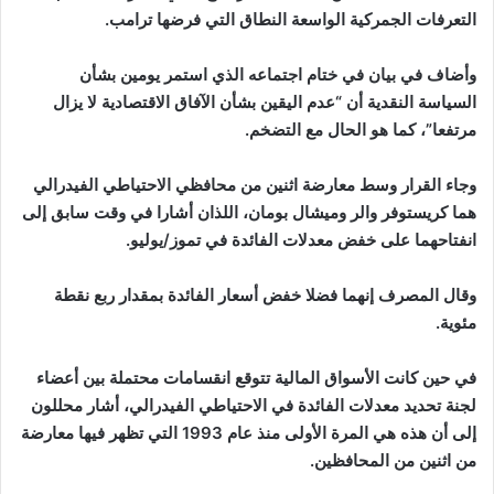
التعرفات الجمركية الواسعة النطاق التي فرضها ترامب.
وأضاف في بيان في ختام اجتماعه الذي استمر يومين بشأن
السياسة النقدية أن “عدم اليقين بشأن الآفاق الاقتصادية لا يزال
مرتفعا”، كما هو الحال مع التضخم.
وجاء القرار وسط معارضة اثنين من محافظي الاحتياطي الفيدرالي
هما كريستوفر والر وميشال بومان، اللذان أشارا في وقت سابق إلى
انفتاحهما على خفض معدلات الفائدة في تموز/يوليو.
وقال المصرف إنهما فضلا خفض أسعار الفائدة بمقدار ربع نقطة
مئوية.
في حين كانت الأسواق المالية تتوقع انقسامات محتملة بين أعضاء
لجنة تحديد معدلات الفائدة في الاحتياطي الفيدرالي، أشار محللون
إلى أن هذه هي المرة الأولى منذ عام 1993 التي تظهر فيها معارضة
من اثنين من المحافظين.