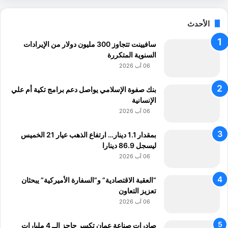
ط
ا
م
ل
و
الأحدث
ا
ح
ص
"
سافيينت تتجاوز 300 مليون دولار من الإيرادات
ط
السنوية المتكررة
ن
ا
06 آب 2026
ع
ي
بنك صفوة الإسلامي يواصل دعم برامج تكية أم علي
ف
الإنسانية
ي
06 آب 2026
ا
ل
بمقدار 1.1 دينار… ارتفاع الذهب عيار 21 الخميس
م
ليسجل 86.9 دينارا
ه
06 آب 2026
ا
م
“العقبة الاقتصادية” و”السفارة الأميركية” يبحثان
ا
تعزيز التعاون
ل
06 آب 2026
إ
ب
صادرات صناعة عمان تكسر حاجز الــ 4 مليارات
د