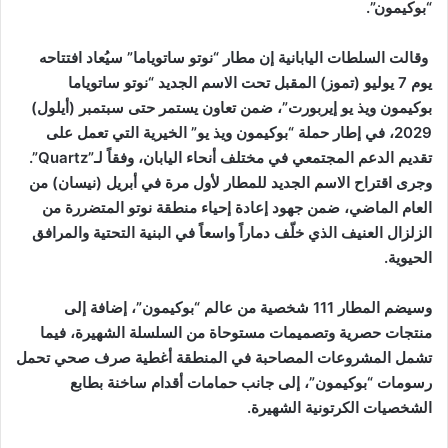
“بوكيمون”.
وقالت السلطات اليابانية إن مطار “نوتو ساتوياما” سيُعاد افتتاحه
يوم 7 يوليو (تموز) المقبل تحت الاسم الجديد “نوتو ساتوياما
بوكيمون ويذ يو إيربورت”، ضمن تعاون يستمر حتى سبتمبر (أيلول)
2029، في إطار حملة “بوكيمون ويذ يو” الخيرية التي تعمل على
تقديم الدعم المجتمعي في مختلف أنحاء اليابان، وفقاً لـ”Quartz”.
وجرى اقتراح الاسم الجديد للمطار لأول مرة في أبريل (نيسان) من
العام الماضي، ضمن جهود إعادة إحياء منطقة نوتو المتضررة من
الزلزال العنيف الذي خلّف دماراً واسعاً في البنية التحتية والمرافق
الحيوية.
وسيضم المطار 111 شخصية من عالم “بوكيمون”، إضافة إلى
منتجات حصرية وتصميمات مستوحاة من السلسلة الشهيرة، فيما
تشمل المشروعات المصاحبة في المنطقة أغطية صرف صحي تحمل
رسومات “بوكيمون”، إلى جانب حمامات أقدام ساخنة بطابع
الشخصيات الكرتونية الشهيرة.