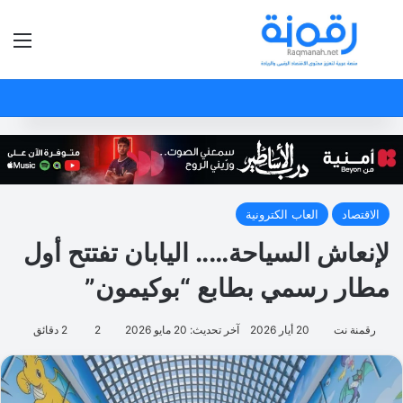
بحث عن
الق
الاقتصاد
العاب الكترونية
لإنعاش السياحة….. اليابان تفتتح أول
مطار رسمي بطابع “بوكيمون”
رقمنة نت
20 أيار 2026
آخر تحديث: 20 مايو 2026
2
2 دقائق