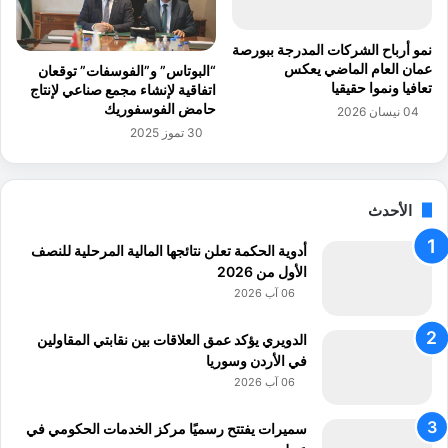
ر
ي
ب
د
ا
نمو أرباح الشركات المدرجة ببورصة
ء
عمان العام الماضي يعكس
“البوتاس” و”الفوسفات” توقعان
ل
تعافيا ونموا حقيقيا
اتفاقية لإنشاء مجمع صناعي لإنتاج
ح
حامض الفوسفوريك
04 نيسان 2026
ظ
30 تموز 2025
ة
و
ق
الأحدث
و
ع
أدوية الحكمة تعلن نتائجها المالية المرحلية للنصف
ه
الأول من 2026
ا
06 آب 2026
الدويري يؤكد عمق العلاقات بين نقابتي المقاولين
في الأردن وسوريا
06 آب 2026
سميرات يفتتح رسميًا مركز الخدمات الحكومي في