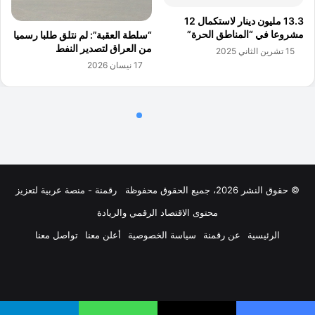
© حقوق النشر 2026، جميع الحقوق محفوظة
رقمنة - منصة عربية لتعزيز
محتوى الاقتصاد الرقمي والريادة
الرئيسية
عن رقمنة
سياسة الخصوصية
أعلن معنا
تواصل معنا
فيسبوك
‫X
لينكدإن
‫YouTube
انستقرام
ملخص
الموقع