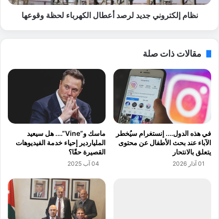
ل
ر
ا
و
نظام إلكتروني جديد لرصد أعطال الكهرباء لحظة وقوعها
ن
ن
ت
ي
ق
ج
مقالات ذات صلة
ا
د
ل
ي
م
د
ن
ل
آ
ر
ي
ص
ف
د
و
أ
ماسك و”Vine”…. هل سيعيد
في هذه الدول…. إنستغرام سيُخطر
ن
ع
الملياردير إحياء خدمة الفيديوهات
الآباء عند بحث الأطفال عن محتوى
إ
ط
القصيرة حقًا؟
يتعلق بالانتحار
ل
ا
04 آب 2025
01 آذار 2026
ى
ل
أ
ا
ن
ل
د
ك
ر
ه
و