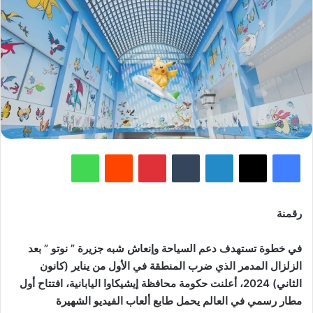
فيسبوك
‫X
لينكدإن
‏Tumblr
بينتيريست
‏Reddit
واتساب
رقمنة
في خطوة تستهدف دعم السياحة وإنعاش شبه جزيرة ” نوتو ” بعد
الزلزال المدمر الذي ضرب المنطقة في الأول من يناير (كانون
الثاني) 2024، أعلنت حكومة محافظة إيشيكاوا اليابانية، افتتاح أول
مطار رسمي في العالم يحمل طابع ألعاب الفيديو الشهيرة