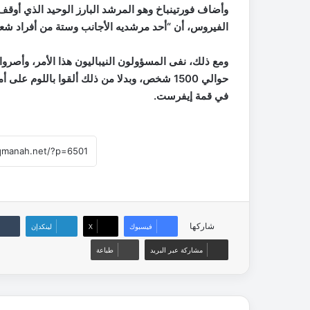
وأضاف فورتينباخ وهو المرشد البارز الوحيد الذي أو
الفيروس، أن “أحد مرشديه الأجانب وستة من أفراد شعب 
ومع ذلك، نفى المسؤولون النيباليون هذا الأمر، وأصرو
حوالي 1500 شخص، وبدلا من ذلك ألقوا باللوم 
في قمة إيفرست.
شاركها
فيسبوك
‫X
لينكدإن
مشاركة عبر البريد
طباعة