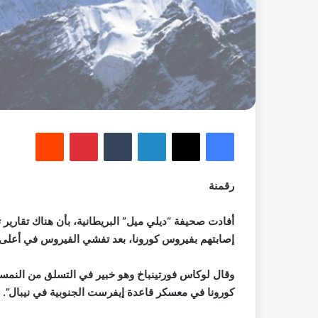
فيسبوك
‫X
لينكدإن
‏Tumblr
بينتيريست
‏Reddit
رقمنة
أفادت صحيفة “ديلي ميل” البريطانية، بأن هناك تقار
إصابتهم بفيروس كورونا، بعد تفشي الفيروس في أعلى 
كورونا في معسكر قاعدة إيفرست الجنوبية في نيبال”.