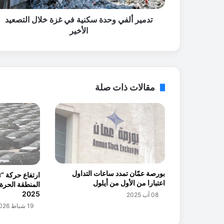
ي
و
تدمير ألفي وحدة سكنية في غزة خلال التصعيد
ح
الأخير
د
ة
س
ك
ن
مقالات ذات صلة
ي
ة
ف
ي
غ
ز
ة
خ
بورصة عمّان تمدد ساعات التداول
ارتفاع حركة “ت
ل
اعتبارا من الأول من أيلول
ا
2025
08 آب 2025
ل
19 شباط 2026
ا
ل