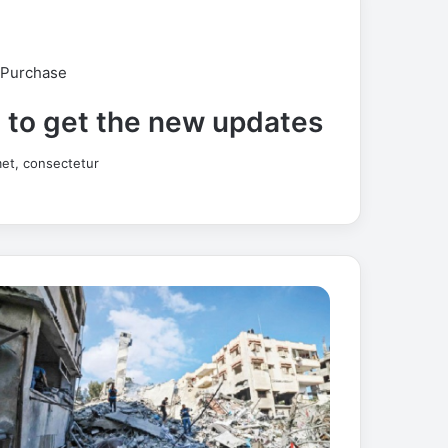
 Purchase
t to get the new updates!
et, consectetur.
ت
د
م
ي
ر
أ
ل
ف