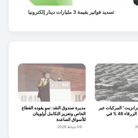
ت
ي
تسديد فواتير بقيمة 3 مليارات دينار إلكترونيا
ر
ب
ق
ي
م
ة
3
م
ل
ي
ا
ر
ا
ت
رانزيت” المركبات عبر
مديرة صندوق النقد: نمو يقوده القطاع
د
المنطقة الحرة الزرقاء 46 % في
الخاص وتعزيز التكامل أولويتان
ي
للأسواق الصاعدة
ن
09 شباط 2026
ا
ر