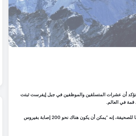
ير تؤكد أن عشرات المتسلقين والموظفين في جبل إيفرست ثبتت
قمة في العالم.
وقال لوكاس فورتينباخ وهو خبير في التسلق من النمسا للصحيفة، إنه “يمكن أن يكون هناك نحو 200 إصابة بفيروس