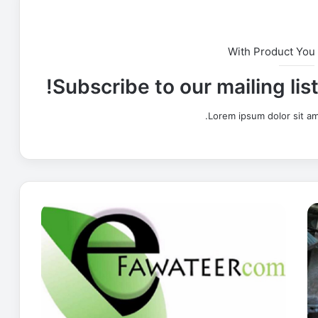
With Product You
Subscribe to our mailing lis
Lorem ipsum dolor sit am
ت
س
د
ي
د
ف
و
ا