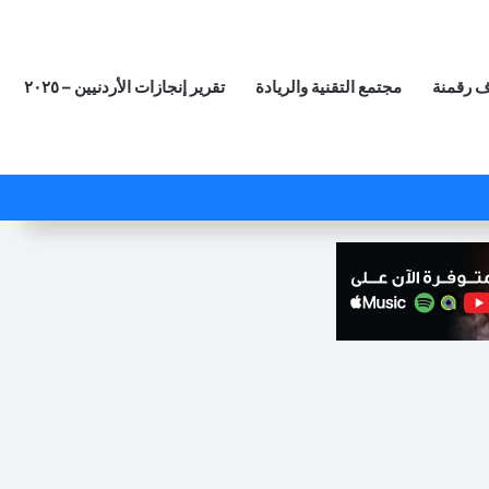
 رقمنة
مجتمع التقنية والريادة
تقرير إنجازات الأردنيين – ٢٠٢٥
‫X
فيسبوك
لينكدإن
‫YouTube
انستقرام
ملخص الموقع RSS
مقال عشوائي