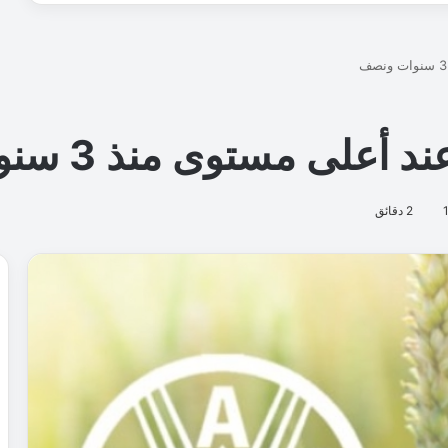
إ
ل
ك
ت
ر
و
ن
ي
ا