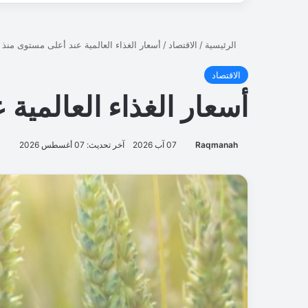
ت
ص
ع
ي
د
ا
ل
أ
خ
ي
ر