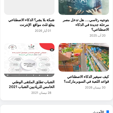
ه
ن
ي
ا
ح
ع
ر
ي
بتوجيه رئاسي….. هل تدخل مصر
شبكة بلا بشر؟ الذكاء الاصطناعي
ب
ا
مرحلة جديدة في الذكاء
يبتلع ثلث مواقع الإنترنت
إ
ل
الاصطناعي؟
01 أيار 2026
ي
ه
20 آب 2025
ر
و
ا
ا
ن
ة
ب
إ
س
ل
ر
ى
ع
ق
ة
ر
كيف سيغير الذكاء الاصطناعي
ا
قواعد اللعبة في السوبرماركت؟
الشباب تطلق الملتقى الوطني
ص
الخامس للرياديين الشباب 2021
30 نيسان 2026
ن
28 نيسان 2021
ة
م
ح
ت
الأحدث