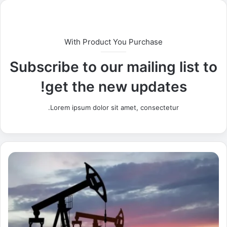
With Product You Purchase
Subscribe to our mailing list to
get the new updates!
Lorem ipsum dolor sit amet, consectetur.
ا
ل
ن
ف
ط
ي
ه