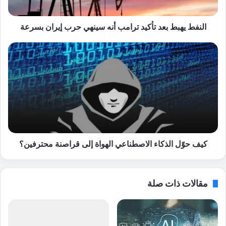
ب
ط
ب
النفط يهبط بعد تأكيد ترامب أنه سينهي حرب إيران بسرعة
ع
د
ك
ت
ي
أ
ف
ك
ح
ي
وّ
د
ل
ت
ا
ر
ل
ا
ذ
م
ك
كيف حوّل الذكاء الاصطناعي الهواة إلى قراصنة محترفين؟
ب
ا
أ
ء
ن
ا
مقالات ذات صلة
ه
ل
س
ا
ي
ص
ن
ط