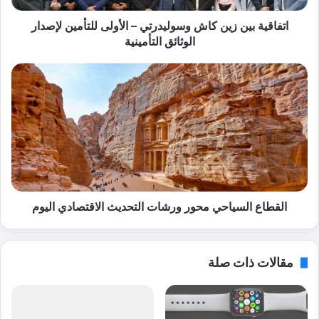
ي
ن
اتفاقية بين زين كاش وسوليدرتي – الأولى للتأمين لإصدار
ز
الوثائق التأمينية
ي
ن
ا
ك
ل
ا
ق
ش
ط
و
ا
س
ع
و
ا
ل
ل
ي
س
د
ي
القطاع السياحي محور ورشات التحديث الاقتصادي اليوم
ر
ا
ت
ح
ي
ي
مقالات ذات صلة
–
م
ا
ح
ل
و
أ
ر