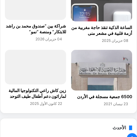
و
و
ل
ر
ى
ش
ل
ا
شراكة بين “صندوق محمد بن راشد
الساعة الذكية تنقذ حاجة مغربية من
ل
ت
للابتكار” ومنصة “نمو”
أزمة قلبية في مشعر منى
ت
ا
04 حزيران 2026
أ
08 حزيران 2025
ل
م
ت
ي
ح
ن
د
ل
ي
إ
ث
ص
ا
د
ل
زين كاش راعي التكنولوجيا المالية
ا
ا
لماراثون دعم أطفال طيف التوحد
6500 جمعية مسجلة في الأردن
ر
ق
22 كانون الأول 2025
23 نيسان 2021
ا
ت
ل
ص
و
ا
ث
د
الأحدث
ا
ي
ئ