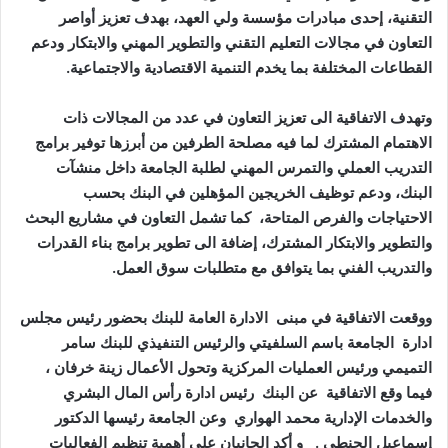
التقنية، إحدى مبادرات مؤسسة ولي العهد، بهدف تعزيز أواصر
التعاون في مجالات التعليم التقني والتطوير المهني والابتكار ودعم
القطاعات المختلفة بما يخدم التنمية الاقتصادية والاجتماعية.
وتهدف الاتفاقية الى تعزيز التعاون في عدد من المجالات ذات
الاهتمام المشترك لما فيه مصلحة الطرفين من أبرزها توفير برامج
التدريب العملي والتمرس المهني لطلبة الجامعة داخل منشآت
البنك، ودعم توظيف الخريجين المؤهلين في البنك بحسب
الاحتياجات والفرص المتاحة، كما تشمل التعاون في مشاريع البحث
والتطوير والابتكار المشترك، إضافة الى تطوير برامج بناء القدرات
والتدريب الفني بما يتوافق مع متطلبات سوق العمل.
ووقعت الاتفاقية في مبنى الادارة العامة للبنك بحضور رئيس مجلس
ادارة الجامعة باسم السلفيتي والرئيس التنفيذي للبنك سامر
التميمي ورئيس العمليات المركزية وتحول الأعمال زينة خرفان ،
فيما وقع الاتفاقية عن البنك رئيس ادارة رأس المال البشري
والخدمات الإدارية محمد الهواري وعن الجامعة رئيسها الدكتور
إسماعيل الحنطي . و أكد الجانبان على أهمية تنظيم الفعاليات