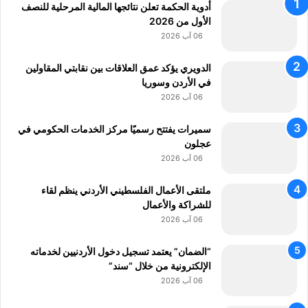
ا
أدوية الحكمة تعلن نتائجها المالية المرحلية للنصف
ق
ل
الأول من 2026
ا
ي
06 آب 2026
ل
و
ت
م
الدويري يؤكد عمق العلاقات بين نقابتي المقاولين
أ
في الأردن وسوريا
م
06 آب 2026
ي
ن
سميرات يفتتح رسميًا مركز الخدمات الحكومي في
ي
عجلون
ة
06 آب 2026
ملتقى الأعمال الفلسطيني الأردني ينظم لقاء
للشراكة والأعمال
06 آب 2026
“الضمان” يعتمد تسجيل دخول الأردنيين لخدماته
الإلكترونية من خلال “سند”
06 آب 2026