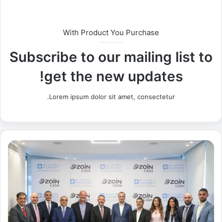
With Product You Purchase
Subscribe to our mailing list to
get the new updates!
Lorem ipsum dolor sit amet, consectetur.
ا
ت
ف
ا
ق
ي
ة
ب