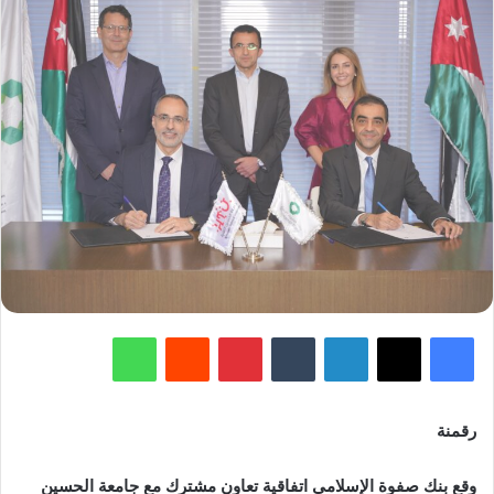
فيسبوك
‫X
لينكدإن
‏Tumblr
بينتيريست
‏Reddit
واتساب
رقمنة
وقع بنك صفوة الإسلامي اتفاقية تعاون مشترك مع جامعة الحسين