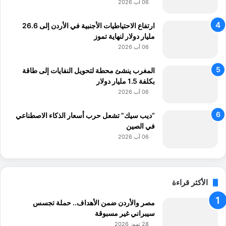
06 آب 2026
ه
د
ارتفاع الاحتياطيات الأجنبية في الأردن إلى 26.6
ا
مليار دولار لنهاية تموز
ل
06 آب 2026
إ
ع
ل
المغرب ينشئ محطة لتحويل النفايات إلى طاقة
ا
بكلفة 1.5 مليار دولار
م
06 آب 2026
ي
و
“ديب سيك” تشعل حرب أسعار الذكاء الاصطناعي
ا
في الصين
ل
06 آب 2026
م
ح
ت
و
الأكثر قراءة
ى
ا
مصر والأردن ضمن الأهداف.. حملة تجسس
ل
سيبراني غير مسبوقة
ع
28 تموز 2026