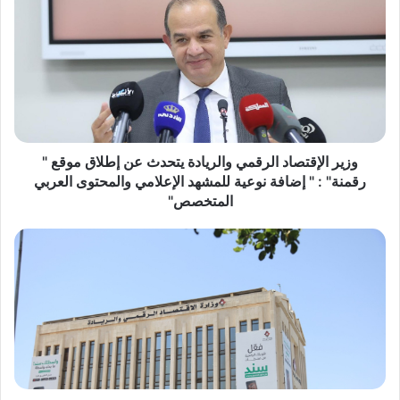
ز
ي
ر
ا
ل
إ
ق
ت
ص
وزير الإقتصاد الرقمي والريادة يتحدث عن إطلاق موقع "
ا
رقمنة" : " إضافة نوعية للمشهد الإعلامي والمحتوى العربي
د
المتخصص"
ا
ل
ب
ر
ر
ق
ن
م
ا
ي
م
و
ج
ا
ح
ل
ا
ر
ف