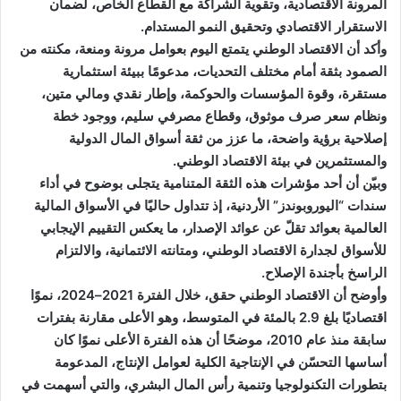
المرونة الاقتصادية، وتقوية الشراكة مع القطاع الخاص، لضمان
الاستقرار الاقتصادي وتحقيق النمو المستدام.
وأكد أن الاقتصاد الوطني يتمتع اليوم بعوامل مرونة ومنعة، مكنته من
الصمود بثقة أمام مختلف التحديات، مدعومًا ببيئة استثمارية
مستقرة، وقوة المؤسسات والحوكمة، وإطار نقدي ومالي متين،
ونظام سعر صرف موثوق، وقطاع مصرفي سليم، ووجود خطة
إصلاحية برؤية واضحة، ما عزز من ثقة أسواق المال الدولية
والمستثمرين في بيئة الاقتصاد الوطني.
وبيّن أن أحد مؤشرات هذه الثقة المتنامية يتجلى بوضوح في أداء
سندات “اليوروبوندز” الأردنية، إذ تتداول حاليًا في الأسواق المالية
العالمية بعوائد تقلّ عن عوائد الإصدار، ما يعكس التقييم الإيجابي
للأسواق لجدارة الاقتصاد الوطني، ومتانته الائتمانية، والالتزام
الراسخ بأجندة الإصلاح.
وأوضح أن الاقتصاد الوطني حقق، خلال الفترة 2021–2024، نموًا
اقتصاديًا بلغ 2.9 بالمئة في المتوسط، وهو الأعلى مقارنة بفترات
سابقة منذ عام 2010، موضحًا أن هذه الفترة الأعلى نموًا كان
أساسها التحسّن في الإنتاجية الكلية لعوامل الإنتاج، المدعومة
بتطورات التكنولوجيا وتنمية رأس المال البشري، والتي أسهمت في