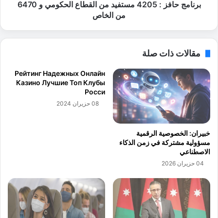
ي
ز
برنامج حافز : 4205 مستفيد من القطاع الحكومي و 6470
ا
:
من الخاص
د
4
ة
2
ي
0
مقالات ذات صلة
ت
5
ح
م
Рейтинг Надежных Онлайн
د
س
Казино Лучшие Топ Клубы
ث
ت
Росси
ع
ف
08 حزيران 2024
ن
ي
إ
د
ط
م
خبيران: الخصوصية الرقمية
ل
ن
مسؤولية مشتركة في زمن الذكاء
ا
ا
الاصطناعي
ق
ل
04 حزيران 2026
م
ق
و
ط
ق
ا
ع
ع
"
ا
ر