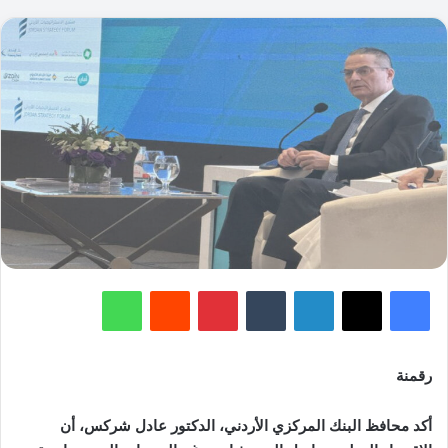
فيسبوك
‫X
لينكدإن
‏Tumblr
بينتيريست
‏Reddit
واتساب
رقمنة
أكد محافظ البنك المركزي الأردني، الدكتور عادل شركس، أن