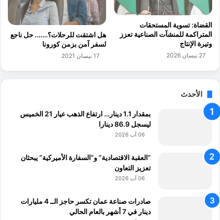
ل
ق
ح
م
ك
القضاة: تسوية المستحقات
ن
و
المتراكمة للمنشآت الصناعية تعزز
هل اشتقت للرحلات؟……. حل ناجع
ة
م
وتيرة الإنتاج
لسفر آمن بزمن كورونا
"
ي
27 نيسان 2026
17 نيسان 2021
:
و
"
6
إ
4
ض
7
الأحدث
ا
0
ف
م
بمقدار 1.1 دينار… ارتفاع الذهب عيار 21 الخميس
ة
ن
ليسجل 86.9 دينارا
ن
ا
06 آب 2026
و
ل
ع
خ
“العقبة الاقتصادية” و”السفارة الأميركية” يبحثان
ي
ا
تعزيز التعاون
ة
ص
06 آب 2026
ل
ل
صادرات صناعة عمان تكسر حاجز الــ 4 مليارات
م
دينار في 7 أشهر بالعام الحالي
ش