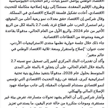
الاقتصاد الوطني يواصل النمو بثبات، رغم التحديات الجيوسياسية
وظروف الإقليم المعقدة، مستندًا إلى رؤية إصلاحية متكاملة للتحديث
الاقتصادي، أعادت تشكيل فلسفة الإصلاح الاقتصادي في المملكة.
وقال شركس إن الاقتصاد حقق معدلات نمو ربعية أعلى من المتوقع،
رغم استمرار الحرب على قطاع غزة، بلغت 2.7 بالمئة لكل من الربع
الأخير من عام 2024، والربع الأول من العام الحالي، مدفوعًا بقاعدة
عريضة ومتنوعة من القطاعات الاقتصادية.
جاء ذلك خلال جلسة حوارية نظمها منتدى الاستراتيجيات الأردني،
تحت عنوان: “إصلاح واستقرار ومنعة: ثلاثية الاقتصاد الوطني في
عالم متغير”.
وأكد أن تقديرات البنك المركزي تُشير إلى تسجيل نموٍ نسبته 2.7
بالمئة خلال العام الحالي، على أن يتجاوز 4 بالمئة على المدى
المتوسط بحلول عام 2028، مدفوعًا بتنفيذ مشاريع بنية تحتية
استراتيجية كبرى، مُنبثقة عن رؤية التحديث الاقتصادي التي تؤسس
لنمو اقتصادي مستدام للسنوات المقبلة، إلى جانب مواصلة جهود
الإصلاح المالي والهيكلي.
وأشار شركس إلى أن العالم يشهد تحولات متسارعة، تفرض بيئة غير
مستقرة، وموجات متكررة من حالة عدم اليقين، ما يستدعي تعزيز