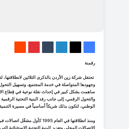
فيسبوك
‫X
لينكدإن
‏Tumblr
بينتيريست
‏Reddit
رقمنة
تحتفل شركة زين الأردن بالذكرى الثلاثين لانطلاقتها، لت
وجهودها المتواصلة في خدمة المجتمع، وتسهيل التحول 
ساهمت بشكل كبير في إحداث نقلة نوعية في قِطاع الاتصا
والتحول الرقمي، إلى جانب رفد البنية التحتية الرقمية 
الوطني، لتكون بذلك شريكاً أساسياً في مسيرة التنمية 
ومنذ انطلاقتها في العام 1995 ك
الاتصالات المحلي وتعزيز البنية التحتية الاستثنائية ا