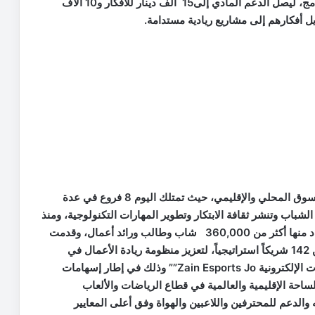
لمساقي الأفكار والشركات الناشئة التي احتضنها البرنامج، ليصل الدعم المادي إلى15 ألف دينار للأفكار و10 آلاف
ل أفكارهم إلى مشاريع ريادية مستدامة.
و خلال الـ 10 أعوام، تركت المنصة بصمة واضحة في السوق المحلي والإقليمي، حيث تمتلك اليوم 8 فروع في عدة
شباب وتنشر ثقافة الابتكار وتطوير المهارات التكنولوجية، ومنذ
تأسيسها، نظمت المنصة أكثر من6000 فعالية واستفاد منها أكثر من 360,000 شاب وطالب ورائد أعمال، وقدمت
دعمها لـ 246 شركة أردنية ناشئة، بالتعاون مع أكثر من 142 شريكاً استراتيجياً، لتعزيز منظومة ريادة الأعمال في
المملكة، فيما توسّعت المنصة لتضم مركز زين للرياضات الإلكترونية Zain Esports Jo”” وذلك في إطار إسهامات
ساحة الإقليمية والعالمية في قطاع الرياضات والألعاب
ه والدعم للمحترفين واللاعبين والهواة وفق أعلى المعايير