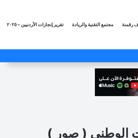
 رقمنة
مجتمع التقنية والريادة
تقرير إنجازات الأردنيين – ٢٠٢٥
‫X
فيسبوك
لينكدإن
‫YouTube
انستقرام
ملخص الموقع RSS
مقال عشوائي
ت الوطني ( صور )