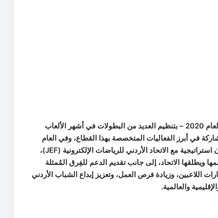
وقامت شركة زين من خلال المركز -الذي افتتحته في العام 2020 – بتنظيم العديد من البطولات في أشهر الألعاب
لمشاركة في أبرز الفعاليات المتخصصة بهذا القطاع، وفي العام
2024 وقّع مركز زين للرياضات الإلكترونية اتفاقية تعاون استراتيجية مع الاتحاد الأردني للرياضات الإلكترونية (JEF)،
ها ويطلقها الاتحاد، إلى جانب تقديم الدعم للفِرق المُمثلة
ات اللاعبين، وزيادة فرص العمل، وتعزيز إبداع الشباب الأردني
إقليمية والعالمية.