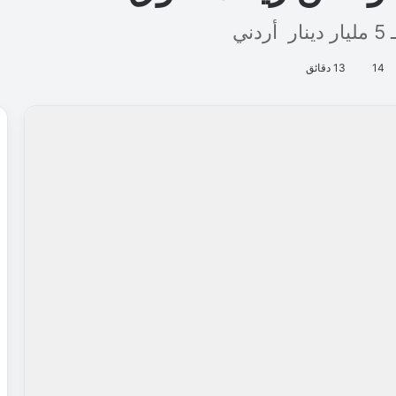
ي
14
13 دقائق