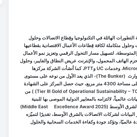
التطورات الهائلة في التكنولوجيا وقِطاع الاتصالات وحلول
حلول متكاملة لكافة قِطاعات الأعمال الاقتصادية بقطاعيها
المتوسطة، لتسهيل مسار التحول الرقمي وتعزيز نمو الأعمال
م الهاتف المحمول، والإنترنت عريض النطاق والفايبر، وحلول
الحوسبة السحابية والأمن الرقمي وتطبيقات Microsoft 365، وخدمات UC وPTT، كما أنشأت الشركة مركزها
الإقليمي لتخزين البيانات والمعلومات والتعافي من الكوارث (The Bunker)- الذي يعد الأول من نوعه على مستوى
المنطقة- والواقع في مجمع الملك الحسين للأعمال، على مساحة 4300 متر مربع، حيث حصل المركز على الشهادة
الذهبية للاستدامة التشغيلية من المستوى الثالث (Tier III Gold of Operational Sustainability – TCOS) ) من
البيانات عالمياً، لالتزامه بالمعايير الدولية الموصى بها للبنية
التحتية، كما حصد مؤخراً جائزة التميّز التكنولوجي في الشرق الأوسط (Middle East Excellence Award 2025)
Asian Busi) في فئة مراكز البيانات لشركات الاتصالات بالشرق الأوسط، تقديرًا لتميّزه
ة عالميًا، وتؤكد جودة وكفاءة الخدمات السحابية والحلول