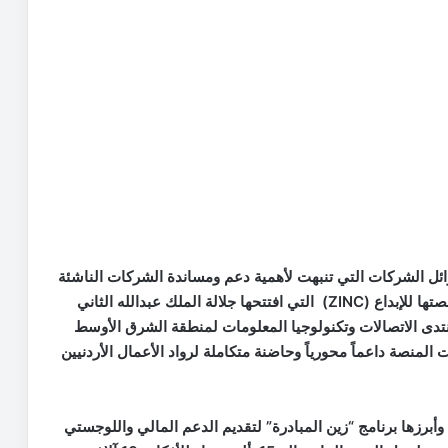
وائل الشركات التي تنبهت لأهمية دعم ومساندة الشركات الناشئة
ورواد الأعمال في المملكة، فدشّنت في العام 2014 منصتها للإبداع (ZINC) التي افتتحها جلالة الملك عبدالله الثاني
منتدى الاتصالات وتكنولوجيا المعلومات لمنطقة الشرق الأوسط
ذلك الحين، أصبحت المنصة داعماً محورياً وحاضنة متكاملة لرواد الأعمال الأردنيين
أبرزها برنامج “زين المبادرة” لتقديم الدعم المالي واللوجستي