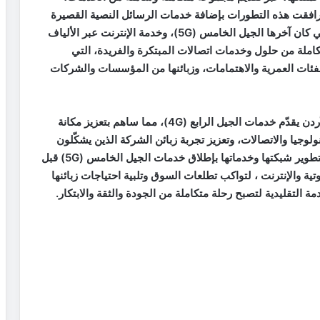
رافقت هذه التطورات بإضافة خدمات الرسائل النصية القصيرة
(SMS)، وصولاً إلى خدمات الإنترنت عريض النطاق التي كان آخرها الجيل الخامس (5G)، وخدمة الإنترنت عبر الألياف
كاملة من حلول وخدمات اتصالات المبتكرة والفريدة، التي
الفئات العمرية والاهتمامات، وزبائنها من المؤسسات والشركات
وفي العام 2014، كانت زين أول مشغّل اتصالات في الأردن يقدّم خدمات الجيل الرابع (4G)، مما ساهم بتعزيز مكانة
لوجيا والاتصالات، وتعزيز تجربة زبائن الشركة الذين يشكّلون
أكبر قاعدة مشتركين في المملكة، واستمرت الشركة بتطوير شبكتها وخدماتها بإطلاق خدمات الجيل الخامس (5G) قبل
تية والإنترنت ، لتواكب تطلعات السوق وتلبية احتياجات زبائنها
ة التقليدية لتصبح رحلة متكاملة من الجودة والثقة والابتكار.