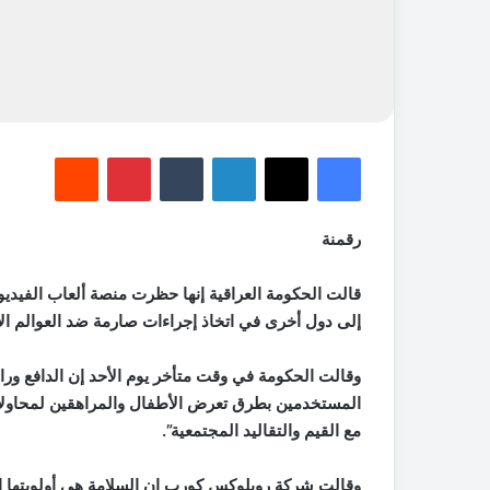
فيسبوك
‫X
لينكدإن
‏Tumblr
بينتيريست
‏Reddit
رقمنة
قالت الحكومة العراقية إنها حظرت منصة ألعاب الفيديو 
إلى دول أخرى في اتخاذ إجراءات صارمة ضد العوالم الا
وقالت الحكومة في وقت متأخر يوم الأحد إن الدافع ورا
المستخدمين بطرق تعرض الأطفال والمراهقين لمحاولات ا
مع القيم والتقاليد المجتمعية”.
وقالت شركة روبلوكس كورب إن السلامة هي أولويتها ا