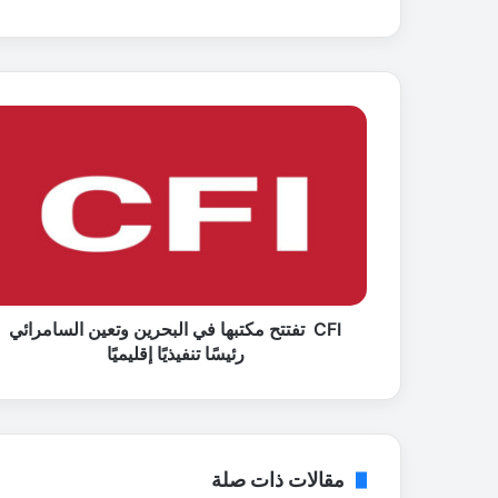
C
F
I
ت
ف
ت
ت
ح
م
CFI تفتتح مكتبها في البحرين وتعين السامرائي
ك
رئيسًا تنفيذيًا إقليميًا
ت
ب
ه
ا
ف
مقالات ذات صلة
ي