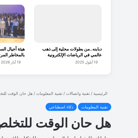
ا
ل
ب
ح
ر
ي
ن
دبابنه..من بطولات محلية إلى ذهب
هيئة أجيال الس
و
عالمي في الرياضات الإلكترونية‏‏
بالمخاطر المرتب
ت
19 أيلول 2025
19 أيار 2026
ع
ي
ن
ا
ل
س
ا
م
ر
ا
ئ
ي