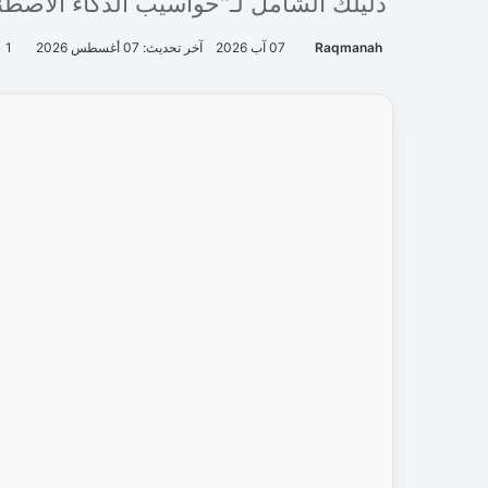
ر
ئ
ي
سً
ا
ت
ن
ف
ي
ذ
يً
ا
إ
ق
ل
ي
م
يً
ا