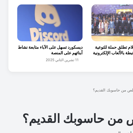
ل
ا
ق
م
ح
ر
ك
لام تطلق حملة للتوعية
ديسكورد تسهل على الآباء متابعة نشاط
ب
طة بالألعاب الإلكترونية
أبنائهم على المنصة
ح
11 تشرين الثاني 2025
ث
ع
ل
ى
ا
ل
إ
ن
ت
ر
ن
ت