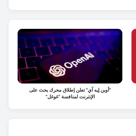
"
أ
و
ب
ن
إ
ي
ه
آ
ي
"أوبن إيه آي" تعلن إطلاق محرك بحث على
"
الإنترنت لمنافسة "غوغل"
ت
ع
ل
ن
إ
ط