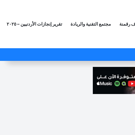
 رقمنة
مجتمع التقنية والريادة
تقرير إنجازات الأردنيين – ٢٠٢٥
‫X
فيسبوك
لينكدإن
‫YouTube
انستقرام
ملخص الموقع RSS
مقال عشوائي