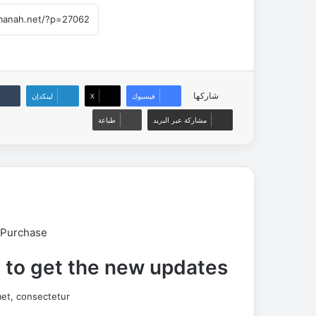
شاركها
فيسبوك
‫X
لينكدإن
مشاركة عبر البريد
طباعة
 Purchase
t to get the new updates!
et, consectetur.