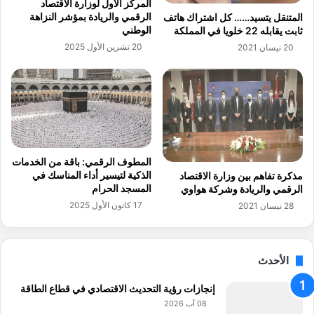
المركز الأول لوزارة الاقتصاد
ا
ا
الرقمي والريادة بمؤشر النزاهة
المتنقل يتسيد…… كل اشتراك هاتف
ت
ل
الوطني
ثابت يقابله 22 خلويا في المملكة
ف
ذ
20 تشرين الأول 2025
20 نيسان 2021
ي
ك
ا
ا
ل
ء
ر
ا
ب
ل
ع
ا
ا
ص
ل
ط
المطوف الرقمي: باقة من الخدمات
ث
ن
الذكية لتيسير أداء المناسك في
مذكرة تفاهم بين وزارة الاقتصاد
ا
ا
المسجد الحرام
الرقمي والريادة وشركة هواوي
ن
ع
17 كانون الأول 2025
28 نيسان 2021
ي
ي
و
خ
ا
الأحدث
د
م
إنجازات رؤية التحديث الاقتصادي في قطاع الطاقة
ج
08 آب 2026