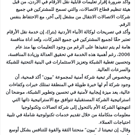
واكد ضرورة إقرار تعليمات قابلية نقل الأرقام في الأردن، من قبل
هيئة تنظيم قطاع الاتصالات، والتي تسمح للمشتركين في جميع
شركات الاتصالات الانتقال من مشغل إلى آخر، مع الاحتفاظ بنفس
الرقم.
وأكد في تصريحات لوكالة الأنباء الأردنية (بترا)، إن خدمة نقل الأرقام
تعتبر حقًا لجميع المشتركين في جميع الشركات، وتُعد اداة منافسة
هامة لم يتم تنفيذها على الرغم من وجود التعليمات بها منذ عام
2006، رغم أهمية هذه الخدمة في تحقيق العدالة وزيادة المنافسة،
وتحسين تغطية الشبكة وتعزيز الاستثمارات في البنية التحتية للشبكة
والسرعات العالية.
وبخصوص أثر تبعية شركة أمنية لمجموعة “بيون” أكد قمحية، أن
وجود شركة أم لها خبرة طويلة في المنطقة تمتلك خبرات وكفاءات
عالية، يعد ميزة إيجابية لأمنية في تحسين وتطوير الشبكة، موضحا أن
استراتيجية الشركة المستقبلية تتوافق مع الاستراتيجية ذاتها التي
انتهجتها الشركة الأم بالتحول إلى شركة اتصالات وتكنولوجيا
معلومات متكاملة من خلال تقديم خدمات تكنولوجية شاملة في تلبية
احتياجات العملاء.
وقال، إن تبعيتنا لـ “بيون” منحتنا الثقة والقوة للتنافس بشكل أوسع