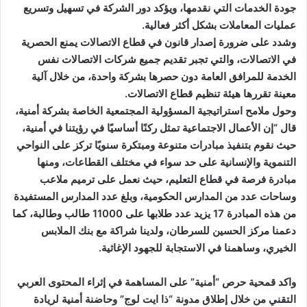
جودة الخدمات التي نقدمها، ويؤكد دور الشركة في تسهيل وتسريع
عمليات المعاملات بشكل أكثر فعالية.
وشدد على ضرورة إصدار قانون في قطاع الاتصالات يمنع الحصرية
في الاتصالات، والتي تجبر تقديم جميع شركات الاتصالات نفس
الخدمة للمرافق العامة دون حصرها بشركة واحدة، من خلال آلية
معينة تقررها هيئة تنظيم قطاع الاتصالات.
وحول ملامح استراتيجية المسؤولية المجتمعية الخاصة بشركة أمنية،
قال “إن الأعمال الاجتماعية تمثل ركنًا أساسيًا في رؤيتنا في أمنية،
حيث نقوم بتنفيذ مبادرات متنوعة ومبتكرة سنويًا تركز على النواحي
التنموية والإنسانية على حد سواء في مختلف القطاعات، ومنها
مبادرة فرصة في قطاع التعليم، حيث نعمل على ترميم ملاعب
وساحات عدد من المدارس الحكومية، وبلغ عدد المدارس المستفيدة
من هذه المبادرة 17 يزيد عدد طلابها على 11000 طالب وطالبة، كما
دعمنا مركز الحسين للسرطان، ولدينا شراكة مع بنك الملابس
الخيري، وساهمنا في الاستجابة للجهود الإغاثية.
واكد قمحية حرص “أمنية” على المساهمة في إثراء المحتوى العربي
التقني من خلال إطلاق مدونة “ذا ايت لوج” وحاضنة أمنية لريادة