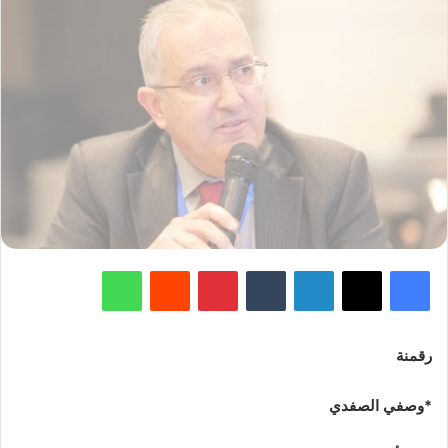
فيسبوك
‫X
لينكدإن
‏Tumblr
بينتيريست
‏Reddit
واتساب
رقمنة
*وصفي الصفدي