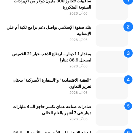
سافيينت تتجاوز 300 مليون دولار من الإيرادات
ل
السنوية المتكررة
ى
06 آب 2026
ا
ل
بنك صفوة الإسلامي يواصل دعم برامج تكية أم علي
آ
الإنسانية
خ
ر
06 آب 2026
"
بمقدار 1.1 دينار… ارتفاع الذهب عيار 21 الخميس
ليسجل 86.9 دينارا
06 آب 2026
“العقبة الاقتصادية” و”السفارة الأميركية” يبحثان
تعزيز التعاون
06 آب 2026
صادرات صناعة عمان تكسر حاجز الــ 4 مليارات
دينار في 7 أشهر بالعام الحالي
06 آب 2026
ارتفاع الاحتياطيات الأجنبية في الأردن إلى 26.6