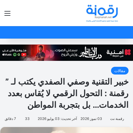
بحث عن
الق
مقالات
خبير التقنية وصفي الصفدي يكتب لـ ”
رقمنة : التحول الرقمي لا يُقاس بعدد
الخدمات… بل بتجربة المواطن
رقمنة نت
03 تموز 2026
آخر تحديث: 03 يوليو 2026
33
7 دقائق