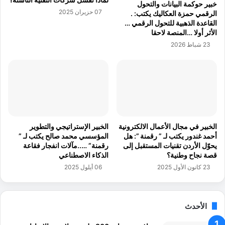
خبير حوكمة البيانات والتحول
ف
ط
07 حزيران 2025
الرقمي حمزة العكاليك يكتب: .
ي
ل
القاعدة الذهبية للتحول الرقمي …
3
ق
الأثر أولا …المنصة لاحقا
أ
خ
23 شباط 2026
ش
د
ه
م
ر
ت
ي
"
أ
ط
م
الخبير في مجال الأعمال الالكترونية
الخبير الإستراتيجي والتطوير
ن
أحمد غندور يكتب لـ ” رقمنة ”: هل
المؤسسي محمد صالح يكتب لـ ”
"
يحوّل الأردن تقنيات المستقبل إلى
رقمنة” …..مآلات انفجار فقاعة
قصة نجاح وطنية؟
الذكاء الاصطناعي
و
"
23 كانون الأول 2025
06 أيلول 2025
أ
ط
م
الأحدث
ن
ع