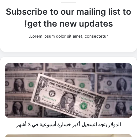
Subscribe to our mailing list to
get the new updates!
Lorem ipsum dolor sit amet, consectetur.
ا
ل
د
و
ل
ا
ر
ي
ت
ج
الدولار يتجه لتسجيل أكبر خسارة أسبوعية في 3 أشهر
ه
ل