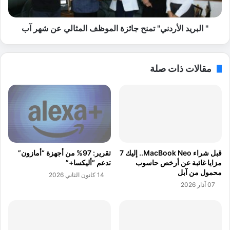
ن
ا
ص
ل
ة
أ
" البريد الأردني" تمنح جائزة الموظف المثالي عن شهر آب
ر
ر
ق
د
م
ن
مقالات ذات صلة
ي
ي
ة
"
ل
ت
إ
م
د
ن
خ
ح
ا
ج
ل
ا
قبل شراء MacBook Neo.. إليك 7
تقرير: 97% من أجهزة “أمازون”
ب
ئ
مزايا غائبة عن أرخص حاسوب
تدعم “أليكسا+”
ي
ز
محمول من آبل
14 كانون الثاني 2026
ا
ة
07 آذار 2026
ن
ا
ا
ل
ت
م
ا
و