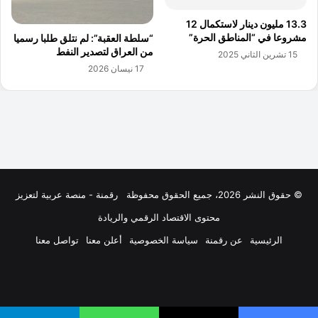
© حقوق النشر 2026، جميع الحقوق محفوظة
رقمنة - منصة عربية لتعزيز
محتوى الاقتصاد الرقمي والريادة
الرئيسية
عن رقمنة
سياسة الخصوصية
أعلن معنا
تواصل معنا
فيسبوك
‫X
لينكدإن
‫YouTube
انستقرام
ملخص
الموقع