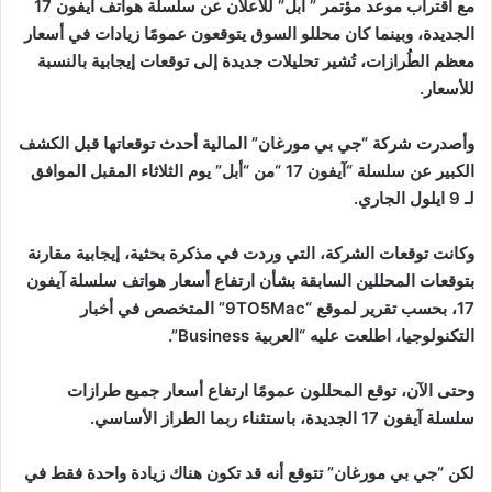
مع اقتراب موعد مؤتمر ” ابل” للاعلان عن سلسلة هواتف آيفون 17
الجديدة، وبينما كان محللو السوق يتوقعون عمومًا زيادات في أسعار
معظم الطُرازات، تُشير تحليلات جديدة إلى توقعات إيجابية بالنسبة
للأسعار.
وأصدرت شركة “جي بي مورغان” المالية أحدث توقعاتها قبل الكشف
الكبير عن سلسلة “آيفون 17 “من “أبل” يوم الثلاثاء المقبل الموافق
لـ 9 ايلول الجاري.
وكانت توقعات الشركة، التي وردت في مذكرة بحثية، إيجابية مقارنة
بتوقعات المحللين السابقة بشأن ارتفاع أسعار هواتف سلسلة آيفون
17، بحسب تقرير لموقع “9TO5Mac” المتخصص في أخبار
التكنولوجيا، اطلعت عليه “العربية Business”.
وحتى الآن، توقع المحللون عمومًا ارتفاع أسعار جميع طرازات
سلسلة آيفون 17 الجديدة، باستثناء ربما الطراز الأساسي.
لكن “جي بي مورغان” تتوقع أنه قد تكون هناك زيادة واحدة فقط في