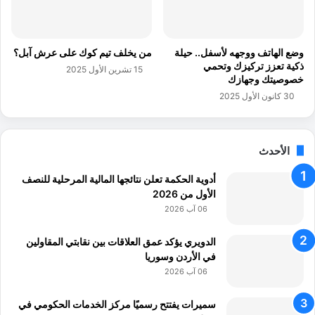
ل
ظ
و
ف
ل
ا
ا
ل
وضع الهاتف ووجهه لأسفل.. حيلة
من يخلف تيم كوك على عرش آبل؟
د
م
ذكية تعزز تركيزك وتحمي
15 تشرين الأول 2025
ا
ث
خصوصيتك وجهازك
ت
ا
30 كانون الأول 2025
و
ل
ا
ي
ل
ع
و
الأحدث
ن
ف
ش
أدوية الحكمة تعلن نتائجها المالية المرحلية للنصف
ي
ه
الأول من 2026
ا
ر
ت
06 آب 2026
آ
ب
الدويري يؤكد عمق العلاقات بين نقابتي المقاولين
في الأردن وسوريا
06 آب 2026
سميرات يفتتح رسميًا مركز الخدمات الحكومي في