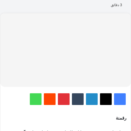
3 دقائق
فيسبوك
‫X
لينكدإن
‏Tumblr
بينتيريست
‏Reddit
واتساب
رقمنة