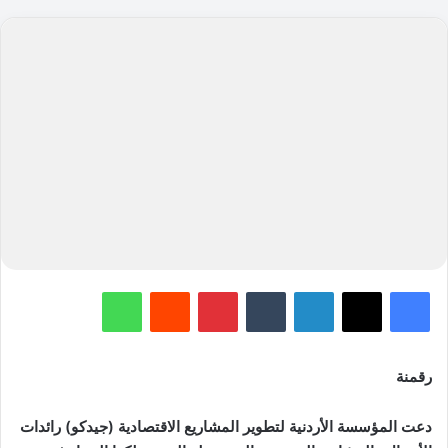
فيسبوك
‫X
لينكدإن
‏Tumblr
بينتيريست
‏Reddit
واتساب
رقمنة
دعت المؤسسة الأردنية لتطوير المشاريع الاقتصادية (جيدكو) رائدات