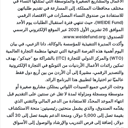
الأعمال والمشاريع الصغيرة والمتوسطة التي تمتلكها النساء في
مختلف محافظات المملكة، إلى المسارعة في تقديم طلباتهن
للاستفادة من صندوق النساء المصدّرات في الاقتصاد الرقمي
(WEIDE Fund)، حيث تنتهي فترة استقبال الطلبات يوم الأحد
الموافق 26 تشرين الأول 2025 عبر الموقع الإلكتروني الرسمي
للصندوق: www.weidefund.org.
وأكدت المديرة التنفيذية للمؤسسة بالوكالة، دانا الزعبي، في بيان
اليوم أهمية هذه الفرصة النوعية التي تتيحها منظمة التجارة العالمية
(WTO) والمركز الدولي للتجارة (ITC) بالشراكة مع “جيدكو”، بهدف
تمكين رائدات الأعمال الأردنيات من التوسّع في التجارة الإلكترونية
والتصدير الرقمي، مشيرةً إلى أن الأردن من بين أربع دول فقط
عالميًا تم اختيارها لتطبيق هذا البرنامج الرائد.
وحثت الزعبي جميع السيدات اللواتي يمتلكن مشاريع صغيرة أو
متوسطة ومسجلة ومزاولة لمدة لا تقل عن سنتين على التقديم قبل
انتهاء الموعد المحدّد للاستفادة من الدعم المالي والتقني الذي
يقدّمه الصندوق، والذي يشمل منحتين رئيسيتين: منحة الاستكشاف
بقيمة تصل إلى 5,000 دولار، ومنحة الدعم بقيمة تصل إلى 30 ألف
دولار، إضافة إلى فرص التدريب والإرشاد والوصول إلى الأسواق