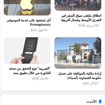
م
ط
ا
ل
ت
ع
انطلاق ملتقى سوق السفر في
ا
ع
الشرق الأوسط وشمال أفريقيا
آبل تستحوذ على خدمة الموسيقى
ل
ل
Primephonic
09 حزيران 2026
أ
ى
10 أيلول 2021
ص
م
و
ش
ل
ا
ا
ر
ل
ي
ا
ع
ف
ش
ت
ر
“الضريبة” تتيح التحقق من صحة
ر
ك
الفاتورة من خلال تطبيق سند
إرادة ملكية بالموافقة على تعديل
ا
ة
حكومة الخصاونة (أسماء)
29 آذار 2025
ض
C
07 آذار 2021
ي
h
ة
a
ق
i
ر
n
الأحدث
ي