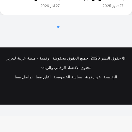
© حقوق النشر 2026، جميع الحقوق محفوظة
رقمنة - منصة عربية لتعزيز
محتوى الاقتصاد الرقمي والريادة
الرئيسية
عن رقمنة
سياسة الخصوصية
أعلن معنا
تواصل معنا
فيسبوك
‫X
لينكدإن
‫YouTube
انستقرام
ملخص
الموقع
RSS