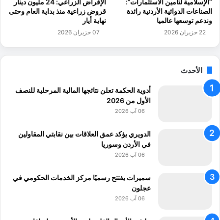
“الإسلامية لتأمين الاستثمارات”:
الإقراض الزراعي: 24 مليون دينار
ة
إ
الصناعات الدوائية الأردنية رائدة
قروض زراعية منذ بداية العام وحتى
ح
وندعم توسعها عالميا
نهاية أيار
ي
22 حزيران 2026
07 حزيران 2026
ا
ء
خ
د
الأحدث
م
ة
أدوية الحكمة تعلن نتائجها المالية المرحلية للنصف
ا
الأول من 2026
ل
06 آب 2026
ف
ي
الدويري يؤكد عمق العلاقات بين نقابتي المقاولين
د
في الأردن وسوريا
ي
06 آب 2026
و
ه
سميرات يفتتح رسميًا مركز الخدمات الحكومي في
ا
عجلون
ت
06 آب 2026
ا
ل