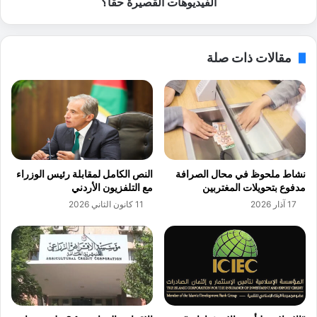
"
الفيديوهات القصيرة حقًا؟
ي
.
ا
.
ت
.
مقالات ذات صلة
ش
.
ر
ه
ك
ل
ا
س
ت
ي
ا
ع
ل
ي
ط
د
نشاط ملحوظ في محال الصرافة
النص الكامل لمقابلة رئيس الوزراء
ي
ا
مدفوع بتحويلات المغتربين
مع التلفزيون الأردني
ر
ل
17 آذار 2026
11 كانون الثاني 2026
ا
م
ن
ل
ا
ي
ل
ا
م
ر
ح
د
ل
ي
ي
ر