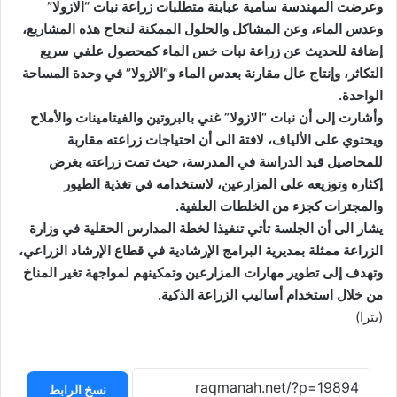
وعرضت المهندسة سامية عبابنة متطلبات زراعة نبات “الازولا”
وعدس الماء، وعن المشاكل والحلول الممكنة لنجاح هذه المشاريع،
إضافة للحديث عن زراعة نبات خس الماء كمحصول علفي سريع
التكاثر، وإنتاج عال مقارنة بعدس الماء و”الازولا” في وحدة المساحة
الواحدة.
وأشارت إلى أن نبات “الازولا” غني بالبروتين والفيتامينات والأملاح
ويحتوي على الألياف، لافتة الى أن احتياجات زراعته مقاربة
للمحاصيل قيد الدراسة في المدرسة، حيث تمت زراعته بغرض
إكثاره وتوزيعه على المزارعين، لاستخدامه في تغذية الطيور
والمجترات كجزء من الخلطات العلفية.
يشار الى أن الجلسة تأتي تنفيذا لخطة المدارس الحقلية في وزارة
الزراعة ممثلة بمديرية البرامج الإرشادية في قطاع الإرشاد الزراعي،
وتهدف إلى تطوير مهارات المزارعين وتمكينهم لمواجهة تغير المناخ
من خلال استخدام أساليب الزراعة الذكية.
(بترا)
نسخ الرابط