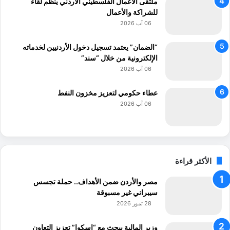
ملتقى الأعمال الفلسطيني الأردني ينظم لقاء
ق
للشراكة والأعمال
ص
06 آب 2026
ي
ر
“الضمان” يعتمد تسجيل دخول الأردنيين لخدماته
ة
الإلكترونية من خلال “سند”
ح
قً
06 آب 2026
ا
؟
عطاء حكومي لتعزيز مخزون النفط
06 آب 2026
الأكثر قراءة
مصر والأردن ضمن الأهداف.. حملة تجسس
سيبراني غير مسبوقة
28 تموز 2026
وزير المالية يبحث مع “إسكوا” تعزيز التعاون