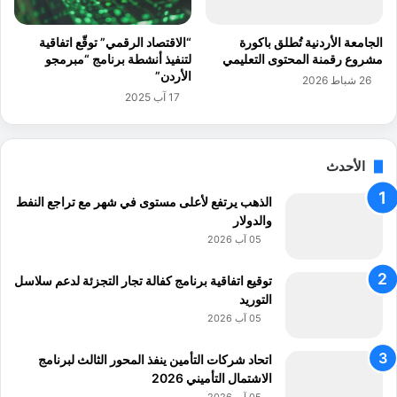
م
ا
الجامعة الأردنية تُطلق باكورة
“الاقتصاد الرقمي” توقّع اتفاقية
س
مشروع رقمنة المحتوى التعليمي
لتنفيذ أنشطة برنامج “مبرمجو
ك
الأردن”
26 شباط 2026
)
17 آب 2025
ف
ي
ك
الأحدث
ل
ق
الذهب يرتفع لأعلى مستوى في شهر مع تراجع النفط
ط
والدولار
ا
ع
05 آب 2026
توقيع اتفاقية برنامج كفالة تجار التجزئة لدعم سلاسل
التوريد
05 آب 2026
اتحاد شركات التأمين ينفذ المحور الثالث لبرنامج
الاشتمال التأميني 2026