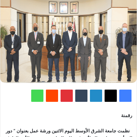
فيسبوك
‫X
لينكدإن
‏Tumblr
بينتيريست
‏Reddit
واتساب
رقمنة
نظمت جامعة الشرق الأوسط اليوم الاثنين ورشة عمل بعنوان ” دور