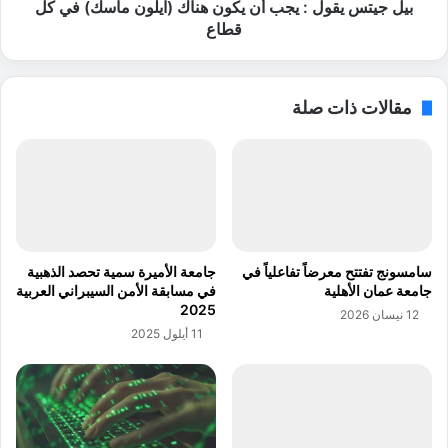
2
و
بيل جيتس يقول : يجب أن يكون هناك (ايلون ماسك) في كل
0
ل
قطاع
%
:
ي
ج
مقالات ذات صلة
ب
أ
ن
ي
ك
و
ن
ه
سامسونج تفتتح معرضاً تفاعلياً في
جامعة الأميرة سمية تحصد الذهبية
ن
جامعة عمان الأهلية
في مسابقة الأمن السيبراني العربية
ا
2025
12 نيسان 2026
ك
11 أيلول 2025
(
ا
ي
ل
و
ن