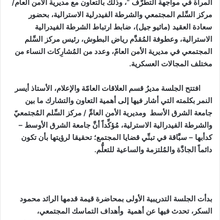
المرأة في مواجهة التطرُّف “، وذلك بالتعاون مع مديرية الأمن العام/
مركز السِّلم المجتمعي والشرطة الفيدرلية الاسترالية، بحضور
سعادة العقيد (ماثيو جيل)، ضابط ارتباط الشرطة الفيدرالية
الاسترالية، وعطوفة المُقدَّم رياض البطوش، رئيس مركز السِّلم
المجتمعي في مديرية الأمن العامّ، وعدد من المُشارِكات النساء من
مختلف المجالات العسكرية.
افتتح الجلسة مديرُ قسم العلاقات العامّة والإعلام، الأستاذ أيسر
النمر بكلمته التي أشار فيها إلى أهمية التعاون والتشارك ما بين
جامعة الشرق الأسط ومديرية الأمن العامِّ / مركز السِّلم المُجتمعيّ
والشرطة الفيدرالية الاسترلية، مُؤكِّداً أنَّ جامعة الشرق الأوسط –
كدأبها – سبَّاقة في تبنِّي قضايا المجتمع؛ تحقيقا لرؤيتها بأن تكون
دائماً الجادَّة والمُلتزمة والساعية للتعلُّم.
بدأت الجلسة التدريبية الأولى بمحاضرة قيمة قدمها الرائد محمود
السكر، تحدث فيها عن أهمية وأهداف التماسك المجتمعي،