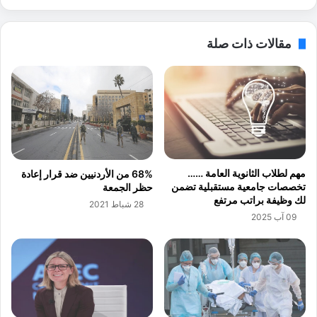
ي
د
ة
و
و
ل
مقالات ذات صلة
ت
ا
ن
ر
ف
ص
ذ
ا
أ
د
ن
ر
ش
ا
ط
ت
ة
غ
مهم لطلاب الثانوية العامة ……
68% من الأردنيين ضد قرار إعادة
ت
ر
تخصصات جامعية مستقبلية تضمن
حظر الجمعة
د
ف
لك وظيفة براتب مرتفع
28 شباط 2021
ر
ة
09 آب 2025
ي
ص
ب
ن
ي
ا
ة
ع
ة
إ
ر