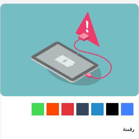
فيسبوك
‫X
لينكدإن
‏Tumblr
بينتيريست
‏Reddit
واتساب
رقمنة