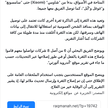
المتاحة في الأسواق، بدءا من “شاومي” (Xiaomi) حتى “سامسونغ”
و”غوغل و”آبل”، كما توصل الفريق معها جميعا.
وتعيد هذه الثغرة إلى الذاكرة ثغرة أخرى كانت تعتمد على توصيل
الهواتف بمنافذ الشحن العمومية ثم استغلالها للانتقال إلى بيانات
الهاتف وسرقتها، لكن هذه الثغرة أغلقت منذ مدة طويلة من كافة
الشركات كما أشار التقرير.
ويوضح الفريق البحثي أن 6 من أصل 8 شركات تواصلوا معهم قاموا
بإصلاح هذه الثغرة بالفعل أو في طور إصلاحها عبر التحديثات، حسب
ما جاء في تقرير موقع “أندرويد آثورتي”.
وينصح الموقع المستخدمين بتجنب استخدام الملحقات العامة على
الإطلاق حتى إن تم إصلاح الثغرة وإرسال تحديث ملائم لها، إذ يشير
التقرير إلى أن الوقاية خير من العلاج.
المصدر: الجزيرة عن مواقع إلكترونية
نسخ الرابط