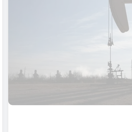
ل
أ
ح
د