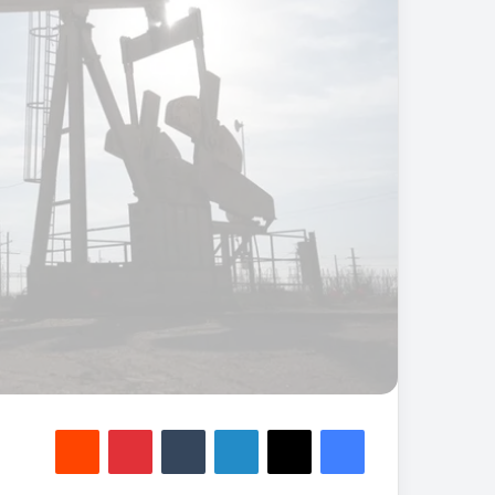
ة
ا
ل
ث
ل
ج
ي
ة