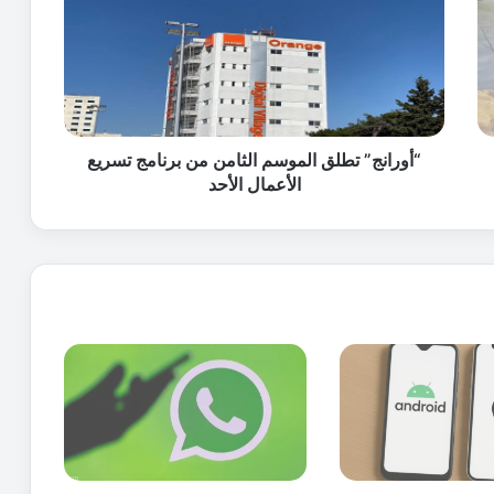
ر
ا
ن
ج
”
ت
ط
“أورانج” تطلق الموسم الثامن من برنامج تسريع
ل
الأعمال الأحد
ق
ا
ل
م
و
س
م
ا
ل
ث
ا
م
ن