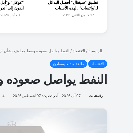
تطبيق “سيغنال” أفضل البدائل
“غوغل” و”أبل” 
ا
لـ”واتساب”.. لهذه الأسباب
آيفون إلى أندر
ح
17 كانون الثاني 2021
20 أيار 2026
ت
ر
ا
ف
ي
ة
ع
ا
ل
ي
ة
م
ع
ا
ل
ع
ا
ص
ف