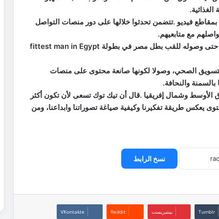
الغذائية.
مقاطع فيديو .تتضمن تحدثوا خلالها على دور منصات التواصل
اصلهم مع متابعيهم.
وكشف حسن جبر، عن مراحل علاقته بالرياضة والصحة حتى وصوله للقب بطل مصر في بطولة fittest man in Egypt
التسويق الصحي، وصولا لكونها صانعة محتوى على منصات
بالسمنة والنحافة.
 الأوسط وشمال إفريقيا .قال أن تيك توك تسعى لأن تكون أكثر
وى يعكس طريقة تفكيرنا وكيفية صياغة تصوراتنا وابداعنا، ومن
نسخ الرابط
بينتيريست