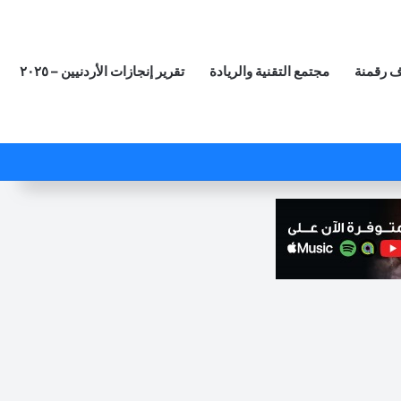
 رقمنة
مجتمع التقنية والريادة
تقرير إنجازات الأردنيين – ٢٠٢٥
‫X
فيسبوك
لينكدإن
‫YouTube
انستقرام
ملخص الموقع RSS
مقال عشوائي