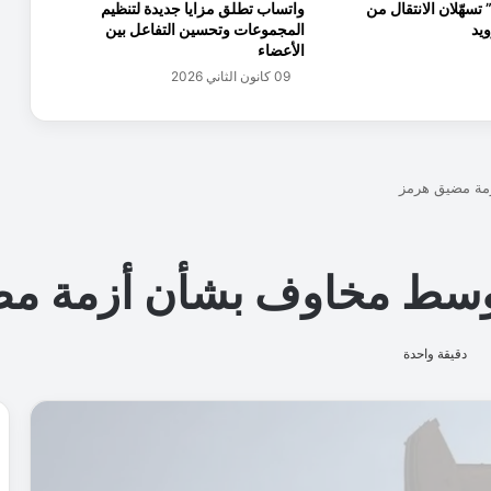
تسهّلان الانتقال من
واتساب تطلق مزايا جديدة لتنظيم
م
ويد
المجموعات وتحسين التفاعل بين
ن
الأعضاء
ب
09 كانون الثاني 2026
ر
ن
ا
م
ج
ت
س
ر
ي
ع
ا
ل
أ
ع
م
ا
ل
ا