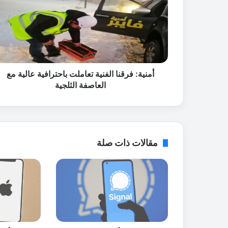
ي
ة
:
ف
ر
ق
ن
أمنية: فرقنا الفنية تعاملت باحترافية عالية مع
ا
العاصفة الثلجية
ا
ل
ف
ن
ي
مقالات ذات صلة
ة
ت
ع
ا
م
ل
ت
ب