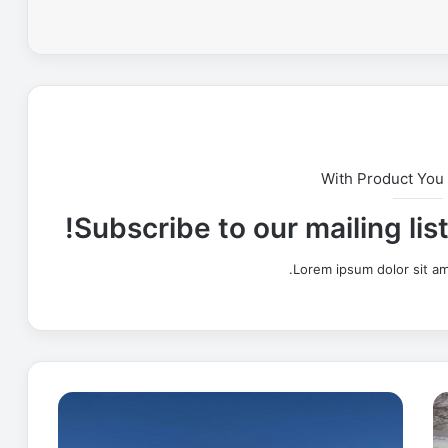
With Product You
Subscribe to our mailing lis
Lorem ipsum dolor sit am
“
أ
و