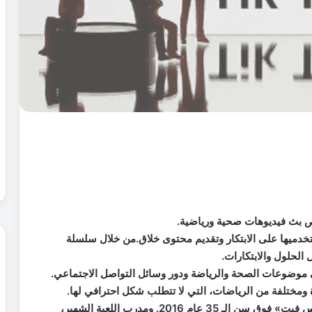
ص بث فيديوهات صحية ورياضية.
تخدميها على الابتكار وتقديم محتوى خلاق.من خلال سلسلة
الحلول والابتكارات.
 موضوعات الصحة والرياضة ودور وسائل التواصل الاجتماعي.
ومختلفة من الرياضات، التي لا تتطلب شكل احترافي لها.
فيما استضاف تيك توك ،حسن جبر، صاحب لقب «كروس فيت» فوق سن الـ 35 عام 2016. ومدرب اللعبة الشهير،