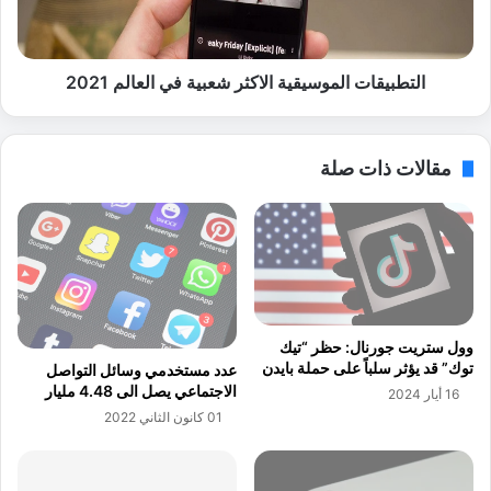
ل
ق
ا
ا
ب
ت
ل
ا
التطبيقات الموسيقية الاكثر شعبية في العالم 2021
ا
ل
غ
م
ع
و
مقالات ذات صلة
ن
س
ا
ي
ل
ق
ت
ي
غ
ة
ر
ا
ي
ل
د
ا
وول ستريت جورنال: حظر “تيك
ا
ك
توك” قد يؤثر سلباً على حملة بايدن
عدد مستخدمي وسائل التواصل
ت
ث
الاجتماعي يصل الى 4.48 مليار
16 أيار 2024
ا
ر
01 كانون الثاني 2022
ل
ش
م
ع
ض
ب