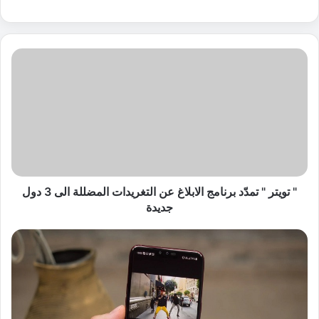
"
ت
و
ي
ت
ر
"
ت
م
دّ
" تويتر " تمدّد برنامج الابلاغ عن التغريدات المضللة الى 3 دول
د
جديدة
ب
ر
ا
ن
ل
ا
ت
م
ط
ج
ب
ا
ي