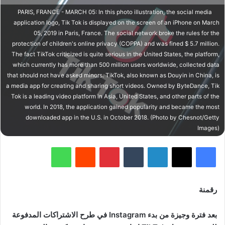
PARIS, FRANCE - MARCH 05: In this photo illustration, the social media
application logo, Tik Tok is displayed on the screen of an iPhone on March
05, 2019 in Paris, France. The social network broke the rules for the
protection of children's online privacy (COPPA) and was fined $ 5.7 million.
The fact TikTok criticized is quite serious in the United States, the platform,
which currently has more than 500 million users worldwide, collected data
that should not have asked minors. TikTok, also known as Douyin in China, is
a media app for creating and sharing short videos. Owned by ByteDance, Tik
Tok is a leading video platform in Asia, United States, and other parts of the
world. In 2018, the application gained popularity and became the most
downloaded app in the U.S. in October 2018. (Photo by Chesnot/Getty
Images)
فيسبوك
‫X
لينكدإن
‏Tumblr
بينتيريست
‏Reddit
واتساب
رقمنة
بعد فترة وجيزة من بدء Instagram في طرح الاشتراكات المدفوعة