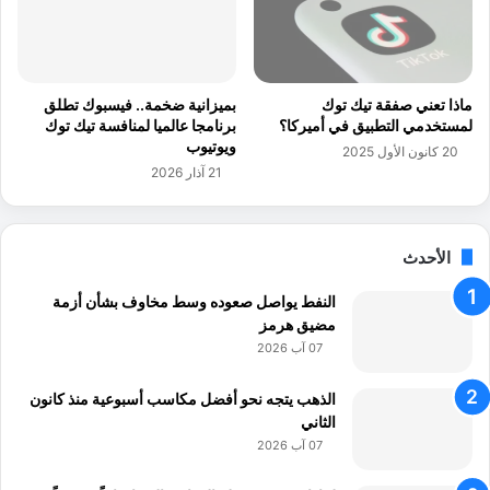
ل
ي
ل
ة
ة
ف
ا
ي
ل
ا
ماذا تعني صفقة تيك توك
بميزانية ضخمة.. فيسبوك تطلق
ى
ل
لمستخدمي التطبيق في أميركا؟
برنامجا عالميا لمنافسة تيك توك
3
ع
ويوتيوب
20 كانون الأول 2025
د
ا
21 آذار 2026
و
ل
ل
م
ج
2
د
0
الأحدث
ي
2
د
النفط يواصل صعوده وسط مخاوف بشأن أزمة
1
ة
مضيق هرمز
07 آب 2026
الذهب يتجه نحو أفضل مكاسب أسبوعية منذ كانون
الثاني
07 آب 2026