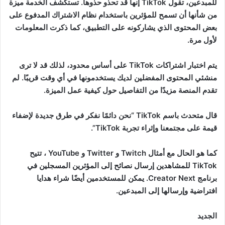
للمبدعين، تقول TikTok إنها قد تحذو حذوها. تستكشف الخدمة ميزة
من شأنها أن تسمح للمؤثرين باستخدام نظام الاشتراك المدفوع على
بعض المحتوى الذي يشاركونه على التطبيق، كما ذكرت المعلومات
لأول مرة.
يتم اختبار اشتراكات TikTok على أساس محدود، لذلك قد لا ترى
منشئي المحتوى المفضلين لديك يستخدمونها في أي وقت قريبًا. لم
تقدم المنصة مزيدًا من التفاصيل حول كيفية عمل الميزة.
قال متحدث باسم TikTok “نحن دائمًا نفكر في طرق جديدة لإضفاء
قيمة على مجتمعنا وإثراء تجربة TikTok”.
كما هو الحال مع أمثال Twitch و Twitter و YouTube ، تتيح
TikTok للمشاهدين إرسال نصائح إلى المؤثرين المسجلين في
برنامج Creator Next. يمكن للمستخدمين أيضًا شراء هدايا
افتراضية وإرسالها إلى المبدعين.
الجديد