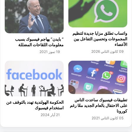
ش
ش
ر
ؤ
و
و
ع
ن
ا
ا
واتساب تطلق مزايا جديدة لتنظيم
ل
المجموعات وتحسين التفاعل بين
” بايدن” يهاجم فيسبوك بسبب
إ
الأعضاء
معلومات اللقاحات المضللة
د
09 كانون الثاني 2026
19 تموز 2021
ا
ر
ي
ة
و
ا
ل
م
تطبيقات فيسبوك ساعدت الناس
الحكومة الهولندية تهدد بالتوقف عن
ا
على الاحتفال بالعام الجديد معًا رغم
استخدام فيسبوك
ل
كورونا
21 أيار 2024
ي
05 كانون الثاني 2021
ة
ف