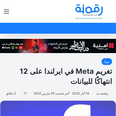
بحث عن
الق
ميتا
تغريم Meta في ايرلندا على 12
انتهاكًا للبيانات
رقمنة نت
16 آذار 2022
آخر تحديث: 16 مارس 2022
11
2 دقائق