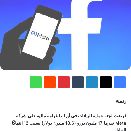
فيسبوك
‫X
لينكدإن
‏Tumblr
بينتيريست
‏Reddit
واتساب
رقمنة
فرضت لجنة حماية البيانات في أيرلندا غرامة مالية على شركة
Meta قدرها 17 مليون يورو (18.6 مليون دولار) بسبب 12 انتهاكًا
للبيانات.