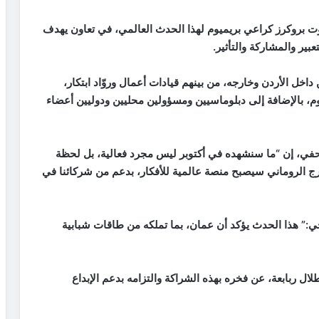
 مع شركة إنجوت بروكرز كراعي بريميوم لهذا الحدث العالمي، في تعاون يهدف
بير والمشاركة والتأثير.
أكثر من 4 آلاف مشارك من داخل الأردن وخارجه، من بينهم قيادات أعمال وروّاد ابتكار،
م، بالإضافة إلى دبلوماسيين ومسؤولين محليين ودوليين أعضاء
ال في بيان صحفي، إن “ما سنشهده في أكتوبر ليس مجرد فعالية، بل لحظة
درج الروماني سيصبح منصة عالمية للأفكار، بدعم من شركائنا في
يذي لـ TEDxAmmanطارق سرايجي:” هذا الحدث يؤكد أن عمان، بما تملكه من طاقات شبابية
ال ربابعة، عن فخره بهذه الشراكة والتزامه بدعم الإبداع