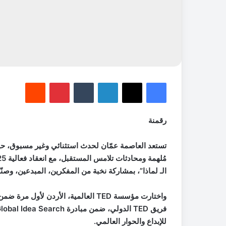
فيسبوك
‫X
لينكدإن
‏Tumblr
بينتيريست
‏Reddit
رقمنة
الـ لماذا”، بمشاركة نخبة من المفكرين، المبدعين، وصنّا
للإبداع والحوار العالمي.