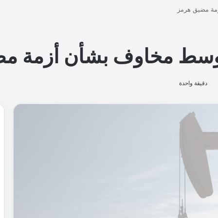
ل
م
ز
ر
ع
ة
ض
م
ن
م
ب
ا
د
ر
ة
"
س
ك
ن
ا
ل
ن