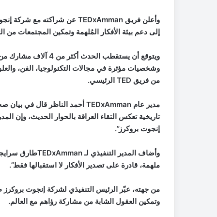
وأعلن فريق TEDxAmman عن شراكته
إلى دعم بيئة الأفكار المُلهمة وتمكين المجتمعات من التع
ويتوقع أن يستقطب الحدث 
وشخصيات مؤثرة في مجالات التكنولوجيا، الفن، والعلو
من فريق TED الرئيسي.
مدير عام TEDxAmman أحمد الناظر ق
تاريخية تعكس التقاء العراقة بالحوار الحديث، وإن الم
إنجوت بروكرز”.
وأضاف المدير التنف
ملهمة، قادرة على تصدير الأفكار لا استقبالها فقط”.
من جهته، عبّر الرئيس التنفيذي لشركة إنجوت بروكرز طل
وتمكين العقول الشابة من مشاركة رؤاهم مع العالم.