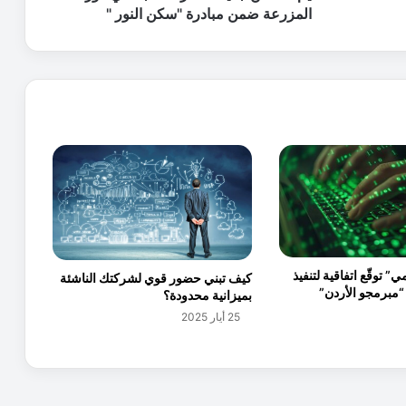
ج
المزرعة ضمن مبادرة "سكن النور "
د
ي
د
ة
ل
أ
س
ر
م
ح
ت
ا
ج
ي” توقّع اتفاقية لتنفيذ
كيف تبني حضور قوي لشركتك الناشئة
ة
“مبرمجو الأردن”
بميزانية محدودة؟
ف
ي
25 أيار 2025
غ
و
ر
ا