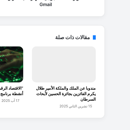
ة
Gmail
.
.
ج
و
ج
مقالات ذات صلة
ل
ت
ن
ف
ي
ر
س
م
مندوبا عن الملك والملكة الأمير طلال
“الاقتصاد الرقم
يً
يكرم الفائزين بجائزة الحسين لأبحاث
أنشطة برنامج 
ا
السرطان
17 آب 2025
ا
15 تشرين الثاني 2025
خ
ت
ر
ا