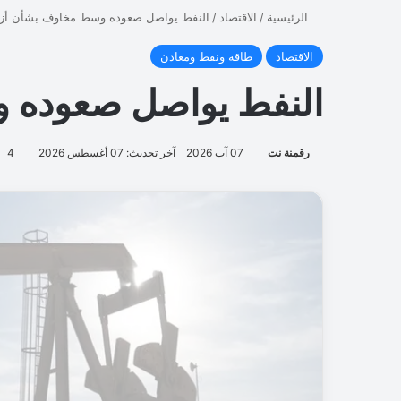
ق
G
m
a
i
l