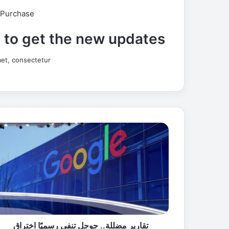
 Purchase
t to get the new updates!
et, consectetur.
ت
ق
ا
ر
ي
ر
م
ض
ل
ل
تقارير مضللة.. جوجل تنفي رسميًا اختراق