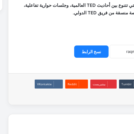
وسيحتضن المدرج الروماني العريق فعاليات الحدث، التي تتنوع بين أحاديث TED العالمية، وجلسات حوارية تفاعلية،
 من فريق TED الدولي.
نسخ الرابط
بينتيريست