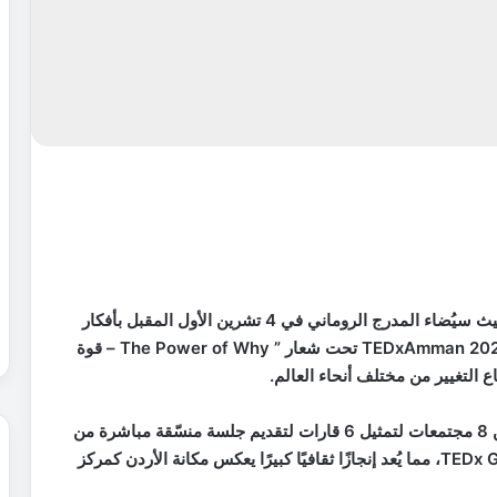
تستعد العاصمة عمّان لحدث استثنائي وغير مسبوق، حيث سيُضاء المدرج الروماني في 4 تشرين الأول المقبل بأفكار
مُلهمة ومحادثات تلامس المستقبل، مع انعقاد فعالية TEDxAmman 2025 تحت شعار ” The Power of Why – قوة
ع التغيير من مختلف أنحاء العالم.
واختارت مؤسسة TED العالمية، الأردن لأول مرة ضمن 8 مجتمعات لتمثيل 6 قارات لتقديم جلسة منسّقة مباشرة من
فريق TED الدولي، ضمن مبادرة TEDx Global Idea Search، مما يُعد إنجازًا ثقافيًا كبيرًا يعكس مكانة الأردن كمركز