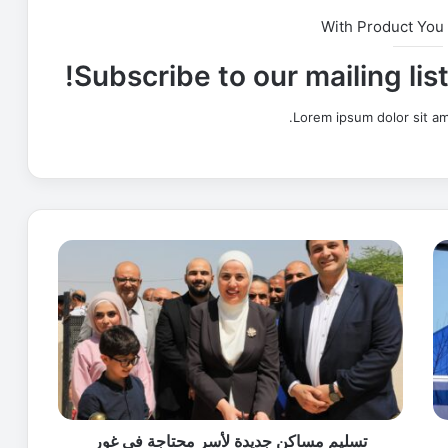
With Product You
Subscribe to our mailing lis
Lorem ipsum dolor sit am
ت
س
ل
ي
م
م
س
ا
ك
ن
تسليم مساكن جديدة لأسر محتاجة في غور