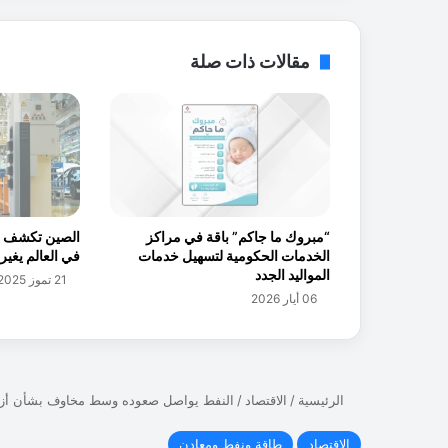
ا
ل
م
مقالات ذات صلة
م
ل
ك
ة
.
.
.
ر
الصين تكشف ع
“مبروك ما جاكم” باقة في مراكز
ؤ
في العالم يغير
الخدمات الحكومية لتسهيل خدمات
ي
المواليد الجدد
21 تموز 2025
ة
06 أيار 2026
م
ل
ك
ي
ة
و
م