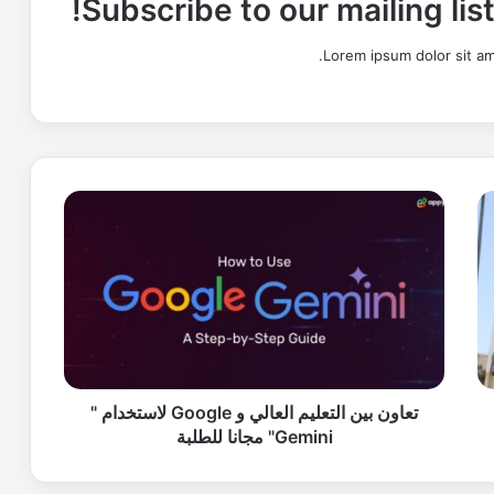
Subscribe to our mailing lis
Lorem ipsum dolor sit am
ت
ع
ا
و
ن
ب
ي
ن
ا
ل
تعاون بين التعليم العالي و Google لاستخدام "
ت
Gemini" مجانا للطلبة
ع
ل