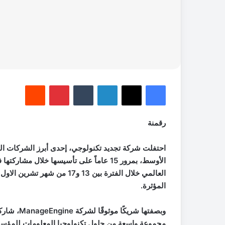
فيسبوك
‫X
لينكدإن
‏Tumblr
بينتيريست
‏Reddit
رقمنة
احتفلت شركة تجديد تكنولوجي، إحدى أبرز الشركات ال
الأوسط،
بمرور 15 عاماً على تأسيسها خلال مشاركتها
ف
العالمي خلال الفترة بين
13
و
17
من شهر تشرين الاول ا
المؤثرة.
وبصفتها شريكًا موثوقًا لشركة
ManageEngine
، شارك
مجموعة واسعة من حلول تكنولوجيا المعلومات للمؤس