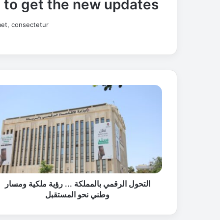
t to get the new updates!
et, consectetur.
ا
ل
ت
ح
و
ل
ا
ل
ر
ق
التحول الرقمي بالمملكة ... رؤية ملكية ومسار
م
وطني نحو المستقبل
ي
ب