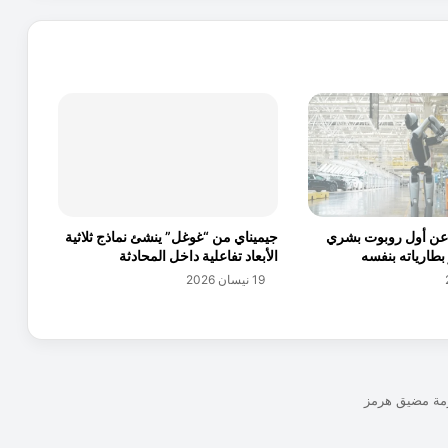
ي
م
ا
ل
ع
ا
ل
ي
و
G
o
ن أول روبوت بشري
جيميناي من “غوغل” ينشئ نماذج ثلاثية
o
 بطارياته بنفسه
الأبعاد تفاعلية داخل المحادثة
g
19 نيسان 2026
l
e
ل
ا
س
ت
خ
د