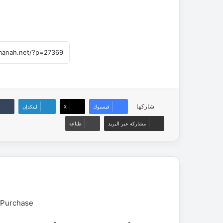
شاركها
فيسبوك
‫X
لينكدإن
مشاركة عبر البريد
طباعة
 Purchase