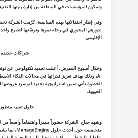
وتمكين المؤسسات في المنطقة من إدارة بنيتها التقنية
وفي إطار احتفالاتها بهذه المناسبة، كرّمت الشركة نخبة
لدورهم المحوري في رحلة نموها وتوسّعها لتصبح واحدة
الإقليمي.
شراكات جديدة ل
وخلال أسبوع المعرض، أعلنت تجديد تكنولوجي عن توقي
AI
،
وذلك بهدف تعزيز قدراتها في مجالات الذكاء الاصطن
الخطوة تأتي ضمن استراتيجية تجديد لتوسيع عروضها ال
الحيوية.
حلول تقنية متطورة
وشهد جناح الشركة حضوراً مميزاً واهتماماً واسعاً من 
متخصصة حول أحدث حلول
ManageEngine
، بما يشم
والدليل النشط ، ومراقبة وتشغيل البنية التحتية التقنية