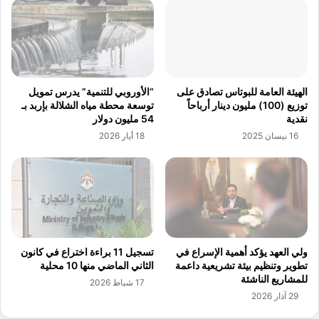
و
ل
ف
ب
ق
ل
ا
ا
ل
ت
ل
ي
الهيئة العامة للبوتاس تصادق على
“الأوروبي للتنمية” يدرس تمويل
ت
ن
توزيع (100) مليون دينار أرباحاً
توسعة محطة مياه الشلالة بإربد بـ
ع
ي
نقدية
54 مليون دولار
ر
ل
16 نيسان 2025
18 أيار 2026
ف
ل
ة
ع
ا
ش
ل
ا
ج
ء
د
ا
ي
ل
د
خ
ولي العهد يؤكد أهمية الإسراع في
تسجيل 11 براءة اختراع في كانون
ة
ي
تطوير وتنظيم بيئة تشريعية داعمة
الثاني الماضي منها 10 محلية
ب
ر
للمشاريع الناشئة
17 شباط 2026
د
ي
29 آذار 2026
ء
د