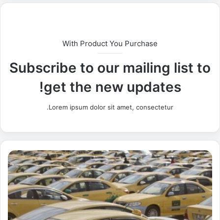
With Product You Purchase
Subscribe to our mailing list to
get the new updates!
Lorem ipsum dolor sit amet, consectetur.
ا
ل
م
و
ا
ص
ف