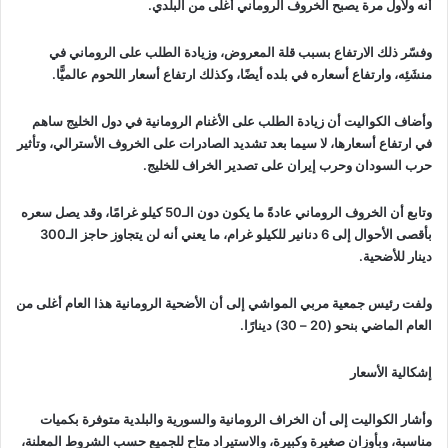
أنه ولأول مرة يصبح الخروف الروماني أغلى من البلدي.
وفسّر ذلك الارتفاع بسبب قلة المعروض، وزيادة الطلب على الروماني في
منشَئِه، وارتفاع أسعاره في بلده أيضًا، وكذلك ارتفاع أسعار اللحوم عالميًّا.
وأضاف الكواليت أن زيادة الطلب على الأغنام الرومانية في دول الخليج ساهم
في ارتفاع أسعارها، لا سيما بعد تشديد الصادرات على الخروف الأسترالي، وتأثير
حرب السودان وحرب إيران على تصدير الخراف للخليج.
وتابع أن الخروف الروماني عادةً ما يكون دون الـ50 كيلو غرامًا، وقد يصل سعره
بأقصى الأحوال إلى 6 دنانير للكيلو غرام، ما يعني أنه لن يتجاوز حاجز الـ300
دينار للأضحية.
ولفت رئيس جمعية مربي المواشي إلى أن الأضحية الرومانية هذا العام أغلى من
العام الماضي بنحو (20 – 30) دينارًا.
إشكالية الأسعار
وأشار الكواليت إلى أن الخراف الرومانية والسورية والبلدية متوفرة بكميات
مناسبة، وبأوزان صغيرة وكبيرة، والاستيراد متاح للجميع حسب الشروط المعلنة،