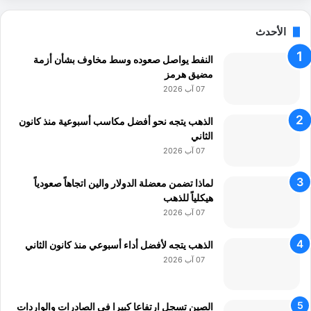
ا
ع
م
م
ن
الأحدث
اً
ا
ل
ل
النفط يواصل صعوده وسط مخاوف بشأن أزمة
ش
ا
مضيق هرمز
ب
ث
ا
07 آب 2026
ن
ب
ي
ص
الذهب يتجه نحو أفضل مكاسب أسبوعية منذ كانون
ن
ن
الثاني
د
07 آب 2026
و
ق
لماذا تضمن معضلة الدولار والين اتجاهاً صعودياً
ا
هيكلياً للذهب
ل
07 آب 2026
أ
م
الذهب يتجه لأفضل أداء أسبوعي منذ كانون الثاني
ا
07 آب 2026
ن
ل
م
الصين تسجل ارتفاعا كبيرا في الصادرات والواردات
س