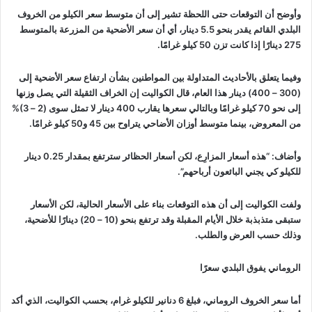
وأوضح أن التوقعات حتى اللحظة تشير إلى أن متوسط سعر الكيلو من الخروف
البلدي القائم يقدر بنحو 5.5 دينار، أي أن سعر الأضحية من المزرعة بالمتوسط
275 دينارًا إذا كانت تزن 50 كيلو غرامًا.
وفيما يتعلق بالأحاديث المتداولة بين المواطنين بشأن ارتفاع سعر الأضحية إلى
(300 – 400) دينار هذا العام، قال الكواليت إن الخراف الثقيلة التي يصل وزنها
إلى نحو 70 كيلو غرامًا وبالتالي سعرها يقارب 400 دينار لا تمثل سوى (2 – 3)%
من المعروض، بينما متوسط أوزان الأضاحي يتراوح بين 45 و50 كيلو غرامًا.
وأضاف: “هذه أسعار المزارِع، لكن أسعار الحظائر سترتفع بمقدار 0.25 دينار
للكيلو كي يجني البائعون أرباحهم”.
ولفت الكواليت إلى أن هذه التوقعات بناء على الأسعار الحالية، لكن الأسعار
ستبقى متذبذبة خلال الأيام المقبلة وقد ترتفع بنحو (10 – 20) دينارًا للأضحية،
وذلك حسب العرض والطلب.
الروماني يفوق البلدي سعرًا
أما سعر الخروف الروماني، فبلغ 6 دنانير للكيلو غرام، بحسب الكواليت، الذي أكد