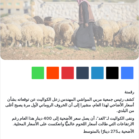
فيسبوك
‫X
لينكدإن
‏Tumblr
بينتيريست
‏Reddit
واتساب
رقمنة
كشف رئيس جمعية مربي المواشي المهندس زعل الكواليت عن توقعاته بشأن
أسعار الأضاحي لهذا العام، مشيرا إلى أن الخروف الروماني لأول مرة يصبح أغلى
من البلدي.
ونفى الكواليت لـ”الغد”، أن يصل سعر الأضحية إلى 400 دينار هذا العام رغم
الارتفاعات التي طالت أسعار اللحوم عالميًّا وانعكست على الأسعار المحلية.
الأضحية بـ275 دينارًا بالمتوسط