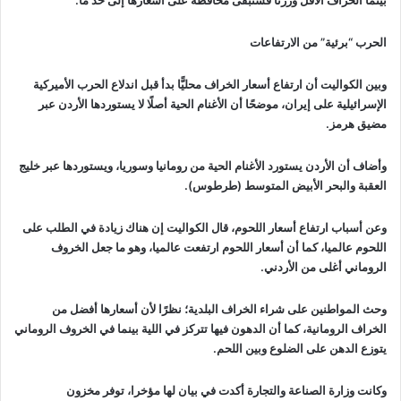
بينما الخراف الأقل وزرنًا فستبقى محافظة على أسعارها إلى حدٍّ ما.
الحرب “برئية” من الارتفاعات
وبين الكواليت أن ارتفاع أسعار الخراف محليًّا بدأ قبل اندلاع الحرب الأميركية
الإسرائيلية على إيران، موضحًا أن الأغنام الحية أصلًا لا يستوردها الأردن عبر
مضيق هرمز.
وأضاف أن الأردن يستورد الأغنام الحية من رومانيا وسوريا، ويستوردها عبر خليج
العقبة والبحر الأبيض المتوسط (طرطوس).
وعن أسباب ارتفاع أسعار اللحوم، قال الكواليت إن هناك زيادة في الطلب على
اللحوم عالميا، كما أن أسعار اللحوم ارتفعت عالميا، وهو ما جعل الخروف
الروماني أغلى من الأردني.
وحث المواطنين على شراء الخراف البلدية؛ نظرًا لأن أسعارها أفضل من
الخراف الرومانية، كما أن الدهون فيها تتركز في اللية بينما في الخروف الروماني
يتوزع الدهن على الضلوع وبين اللحم.
وكانت وزارة الصناعة والتجارة أكدت في بيان لها مؤخرا، توفر مخزون