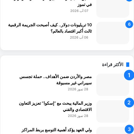
في تموز
ت
07 آب 2026
ق
ب
ل
10 تريليونات دولار.. كيف أصبحت الجريمة الرقمية
ا
ثالث أكبر اقتصاد بالعالم؟
ل
06 آب 2026
أ
ي
ت
ا
الأكثر قراءة
م
مصر والأردن ضمن الأهداف.. حملة تجسس
سيبراني غير مسبوقة
28 تموز 2026
وزير المالية يبحث مع “إسكوا” تعزيز التعاون
الاقتصادي والفني
28 تموز 2026
ولي العهد يؤكد أهمية التوسع بربط المراكز