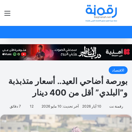
بحث عن
الق
الاقتصاد
بورصة أضاحي العيد.. أسعار متذبذبة
و”البلدي” أقل من 400 دينار
رقمنة نت
10 أيار 2026
آخر تحديث: 10 مايو 2026
12
7 دقائق