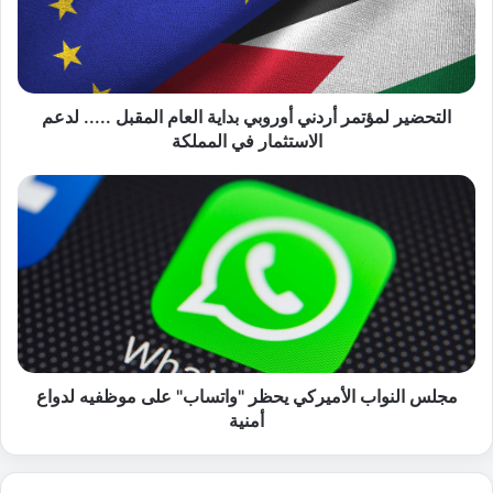
ي
ر
ل
م
ؤ
التحضير لمؤتمر أردني أوروبي بداية العام المقبل ..... لدعم
ت
الاستثمار في المملكة
م
ر
م
أ
ج
ر
ل
د
س
ن
ا
ي
ل
أ
ن
و
و
ر
ا
و
ب
مجلس النواب الأميركي يحظر "واتساب" على موظفيه لدواع
ب
ا
أمنية
ي
ل
ب
أ
د
م