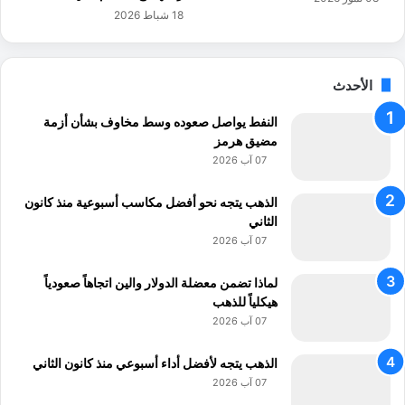
ع
ظ
18 شباط 2026
م
ف
ا
ي
ل
ه
ا
ل
الأحدث
س
د
ت
و
النفط يواصل صعوده وسط مخاوف بشأن أزمة
ث
ا
مضيق هرمز
م
ع
07 آب 2026
ا
أ
ر
م
الذهب يتجه نحو أفضل مكاسب أسبوعية منذ كانون
ف
ن
الثاني
ي
ي
07 آب 2026
ا
ة
ل
لماذا تضمن معضلة الدولار والين اتجاهاً صعودياً
م
هيكلياً للذهب
م
07 آب 2026
ل
ك
الذهب يتجه لأفضل أداء أسبوعي منذ كانون الثاني
ة
07 آب 2026