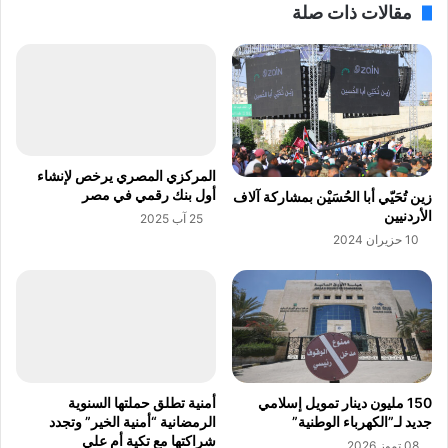
مقالات ذات صلة
ا
ي
ي
ر
ة
ك
ا
ي
ل
ي
ع
ح
ا
ظ
م
ر
المركزي المصري يرخص لإنشاء
ا
"
أول بنك رقمي في مصر
زين تُحَيّي أبا الحُسَيْن بمشاركة آلاف
ل
و
الأردنيين
25 آب 2025
م
ا
10 حزيران 2024
ق
ت
ب
س
ل
ا
.
ب
.
"
.
ع
.
ل
.
ى
150 مليون دينار تمويل إسلامي
أمنية تطلق حملتها السنوية
ل
م
جديد لـ”الكهرباء الوطنية”
الرمضانية “أمنية الخير” وتجدد
د
و
شراكتها مع تكية أم علي
08 تموز 2026