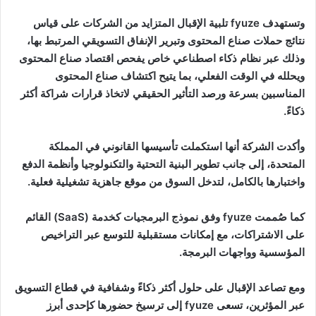
وتستهدف
fyuze
تلبية الإقبال المتزايد من الشركات على قياس
نتائج حملات صناع المحتوى وتبرير الإنفاق التسويقي المرتبط بها،
وذلك عبر نظام ذكاء اصطناعي خاص يفحص اقتصاد صناع المحتوى
ويحلله في الوقت الفعلي، بما يتيح اكتشاف صناع المحتوى
المناسبين بسرعة ورصد التأثير الحقيقي لاتخاذ قرارات شراكة أكثر
ذكاءً
.
وأكدت الشركة أنها استكملت تأسيسها القانوني في المملكة
المتحدة، إلى جانب تطوير البنية التحتية والتكنولوجيا وأنظمة الدفع
واختبارها بالكامل، لتدخل السوق من موقع جاهزية تشغيلية فعلية
.
كما صُممت
fyuze
وفق نموذج البرمجيات كخدمة
(SaaS)
القائم
على الاشتراكات، مع إمكانات مستقبلية للتوسع عبر التراخيص
المؤسسية وواجهات البرمجة
.
ومع تصاعد الإقبال على حلول أكثر ذكاءً وشفافية في قطاع التسويق
عبر المؤثرين، تسعى
fyuze
إلى ترسيخ حضورها كإحدى أبرز