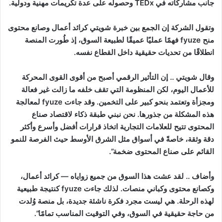
جانب مشاركاته في
TEDx
وحصوله على عدة تكريمات مهنية ودولية
.
وتقول الشركة إن الجمع بين خبرة شويتي كرائد أعمال وصانع محتوى
منح
fyuze
فهمًا عمليًا عميقًا لطبيعة السوق، إذ طُورت المنصة
انطلاقًا من تحديات حقيقية داخل القطاع نفسه
.
وقال شويتي .. إن التأثير الرقمي أصبح من أقوى القوى المحركة
للأعمال اليوم، لكن المنظومة التي تقف خلفه ما زالت غير فعالة
ومجزأة وتعتمد بنحو كبير على التخمين. وقد جاءت
fyuze
لمعالجة
هذه المشكلة من جذورها. نحن نبني طبقة ذكاء لاقتصاد صناع
المحتوى تتيح للعلامات التجارية اتخاذ قرارات أفضل وأسرع وأكثر
دقة وثقة، خاصةً في أسواق مثل الشرق الأوسط حيث الفرصة للنمو
القائم على صناع المحتوى ضخمة
”.
وأضاف .. لقد عشت هذا السوق من جميع زواياه — كرائد أعمال،
وكصانع محتوى وكباني منصات. لذلك جاءت
fyuze
كنتيجة طبيعية
لهذه الرحلة. هي ليست مجرد فكرة ناشئة جديدة، بل منصة وُلدت
من حاجة حقيقية في السوق، وفي التوقيت المناسب تمامًا
”.