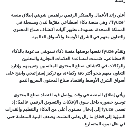
رقمنة
أعلن رائد الأعمال والمبتكر الرقمي براهمس شويتي إطلاق منصة
“fyuze“
، وهي منصة ذكاء اصطناعي مقرّها لندن ومسجلة في
المملكة المتحدة، تستهدف تطوير آليات اكتشاف صناع المحتوى
والتعاون معهم في الشرق الأوسط والأسواق العالمية
.
وتقدّم
fyuze
نفسها بوصفها منصة ذكاء تسويقي مدعومة بالذكاء
الاصطناعي، صُممت لمساعدة العلامات التجارية والمعلنين
والوكالات في اكتشاف صناع المحتوى المناسبين وتقييمهم وإدارة
التعاون معهم بنحو أكثر دقة وكفاءة، مع تركيز إستراتيجي واضح على
أسواق الشرق الأوسط واقتصاد صناع المحتوى السريع النمو
.
ويأتي إطلاق المنصة في وقت يواصل فيه اقتصاد صناع المحتوى
توسيع حضوره داخل سوق الإعلانات والتسويق الرقمي عالميًا؛ إذ
تسعى
fyuze
إلى إدخال مستوى أعلى من الذكاء والتنظيم والقدرات
التنبؤية إلى قطاع ما زال يعاني التشتت وضعف البنية المنظمة حتى
في ظل نموه المتسارع
.