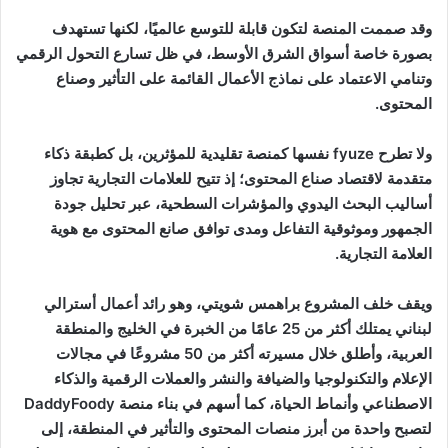
وقد صممت المنصة لتكون قابلة للتوسع عالميًا، لكنها تستهدف
بصورة خاصة أسواق الشرق الأوسط، في ظل تسارع التحول الرقمي
وتنامي الاعتماد على نماذج الأعمال القائمة على التأثير وصناع
المحتوى
.
ولا تطرح
fyuze
نفسها كمنصة تقليدية للمؤثرين، بل كطبقة ذكاء
متقدمة لاقتصاد صناع المحتوى؛ إذ تتيح للعلامات التجارية تجاوز
أساليب البحث اليدوي والمؤشرات السطحية، عبر تحليل جودة
الجمهور وموثوقية التفاعل ومدى توافق صانع المحتوى مع هوية
العلامة التجارية
.
ويقف خلف المشروع براهمس شويتي، وهو رائد أعمال أسترالي
لبناني يمتلك أكثر من 25 عامًا من الخبرة في الخليج والمنطقة
العربية، وأطلق خلال مسيرته أكثر من 50 مشروعًا في مجالات
الإعلام والتكنولوجيا والضيافة والنشر والعملات الرقمية والذكاء
الاصطناعي وأنماط الحياة، كما أسهم في بناء منصة
DaddyFoody
لتصبح واحدة من أبرز منصات المحتوى والتأثير في المنطقة، إلى