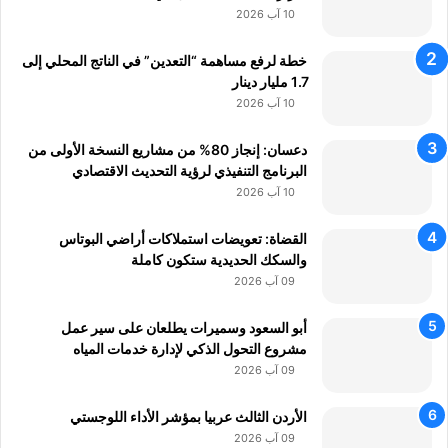
ف
س
10 آب 2026
ي
ا
ب
ب
خطة لرفع مساهمة “التعدين” في الناتج المحلي إلى
ن
ا
1.7 مليار دينار
ا
ت
10 آب 2026
ء
إ
ا
ن
دعسان: إنجاز 80% من مشاريع النسخة الأولى من
ق
س
البرنامج التنفيذي لرؤية التحديث الاقتصادي
ت
ت
10 آب 2026
ص
ا
ا
ج
القضاة: تعويضات استملاكات أراضي البوتاس
د
ر
والسكك الحديدية ستكون كاملة
م
ا
09 آب 2026
ن
م
ت
أبو السعود وسميرات يطلعان على سير عمل
ج
مشروع التحول الذكي لإدارة خدمات المياه
و
م
09 آب 2026
س
ت
الأردن الثالث عربيا بمؤشر الأداء اللوجستي
د
09 آب 2026