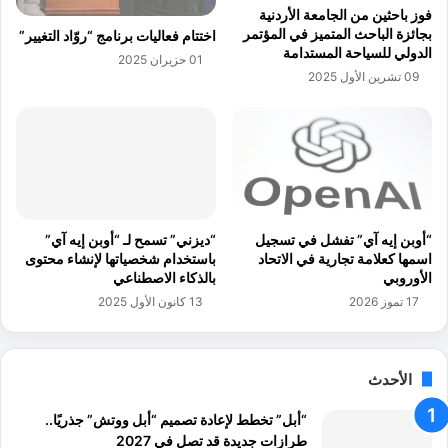
ا
فوز باحثين من الجامعة الأردنية
ت
ل
بجائزة الباحث المتميز في المؤتمر
اختتام فعاليات برنامج “روّاد التغيير”
ص
ا
الدولي للسياحة المستدامة
01 حزيران 2025
ا
ص
09 تشرين الأول 2025
د
ط
ي
ن
و
ا
ت
ع
ع
ي
ز
ل
ي
ل
ز
ا
“أوبن إيه آي” تفشل في تسجيل
“ديزني” تسمح لـ “أوبن إيه آي”
د
س
اسمها كعلامة تجارية في الاتحاد
باستخدام شخصياتها لإنشاء محتوى
و
ت
الأوروبي
بالذكاء الاصطناعي
ر
ي
17 تموز 2026
13 كانون الأول 2025
ا
ل
ل
ا
ص
ء
ن
الأحدث
ع
ا
ل
ع
“أبل” تخطط لإعادة تصميم “أبل ووتش” جذريًا..
ى
ة
طرازات جديدة قد تصل في 2027
ح