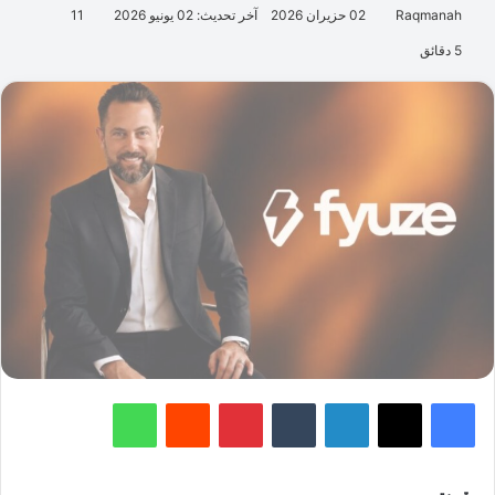
Raqmanah
02 حزيران 2026
آخر تحديث: 02 يونيو 2026
11
5 دقائق
فيسبوك
‫X
لينكدإن
‏Tumblr
بينتيريست
‏Reddit
واتساب