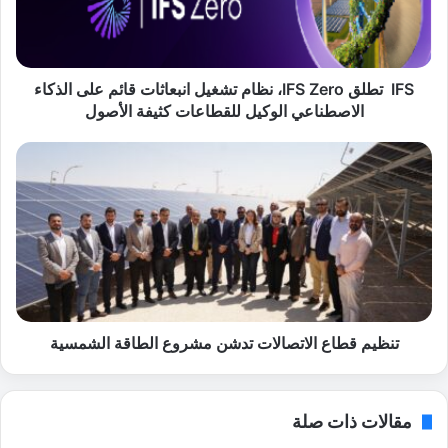
ط
ل
ق
I
F
IFS تطلق IFS Zero، نظام تشغيل انبعاثات قائم على الذكاء
S
الاصطناعي الوكيل للقطاعات كثيفة الأصول
Z
e
ت
r
ن
o
ظ
،
ي
ن
م
ظ
ق
ا
ط
م
ا
ت
ع
ش
ا
تنظيم قطاع الاتصالات تدشن مشروع الطاقة الشمسية
غ
ل
ي
ا
ل
ت
مقالات ذات صلة
ا
ص
ن
ا