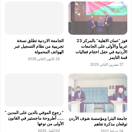
ب
ل
ع
ا
ا
ت
ث
ت
ا
د
ت
ش
فوز “عمان الاهلية” بالمركز 23
الجامعة الاردنية تطلق نسخة
ق
ن
عربياً والأولى على الجامعات
تجريبية من نظام التسجيل عبر
ا
م
الأردنية في حفل اختتام فعاليات
الهواتف المحمولة
ئ
ش
قمة التايمز
23 كانون الثاني 2026
م
ر
27 تشرين الثاني 2025
ع
و
ل
ع
ى
ا
ا
ل
ل
ط
ذ
ا
ك
ق
ا
ة
” رجوع الموفي بالدين على المدين ”
ء
ا
…… أطروحة ماجستير في القانون
جامعة البترا ومؤسسة شوف الأردن
ا
ل
الأولى من نوعها
توقعان مذكرة تفاهم
ل
ش
02 أيلول 2025
24 شباط 2021