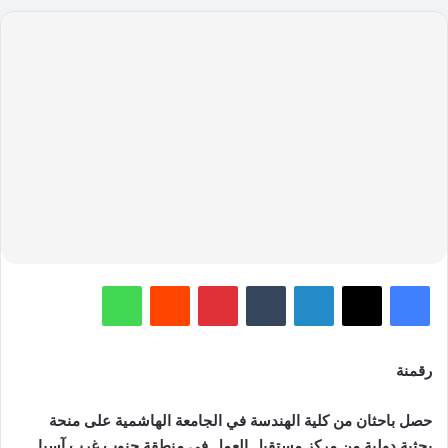
فيسبوك
‫X
لينكدإن
‏Tumblr
بينتيريست
‏Reddit
واتساب
رقمنة
حصل باحثان من كلية الهندسة في الجامعة الهاشمية على منحة
بحثية دولية من مركز مستقبل العمل في منطقة جنوب غرب آسيا