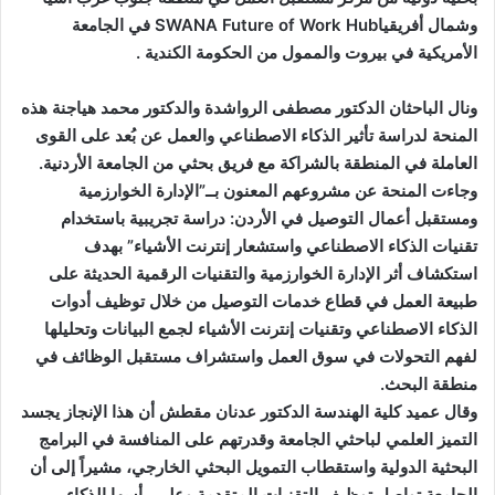
وشمال أفريقياSWANA Future of Work Hub في الجامعة
الأمريكية في بيروت والممول من الحكومة الكندية .
ونال الباحثان الدكتور مصطفى الرواشدة والدكتور محمد هياجنة هذه
المنحة لدراسة تأثير الذكاء الاصطناعي والعمل عن بُعد على القوى
العاملة في المنطقة بالشراكة مع فريق بحثي من الجامعة الأردنية.
وجاءت المنحة عن مشروعهم المعنون بــ”الإدارة الخوارزمية
ومستقبل أعمال التوصيل في الأردن: دراسة تجريبية باستخدام
تقنيات الذكاء الاصطناعي واستشعار إنترنت الأشياء” بهدف
استكشاف أثر الإدارة الخوارزمية والتقنيات الرقمية الحديثة على
طبيعة العمل في قطاع خدمات التوصيل من خلال توظيف أدوات
الذكاء الاصطناعي وتقنيات إنترنت الأشياء لجمع البيانات وتحليلها
لفهم التحولات في سوق العمل واستشراف مستقبل الوظائف في
منطقة البحث.
وقال عميد كلية الهندسة الدكتور عدنان مقطش أن هذا الإنجاز يجسد
التميز العلمي لباحثي الجامعة وقدرتهم على المنافسة في البرامج
البحثية الدولية واستقطاب التمويل البحثي الخارجي، مشيراً إلى أن
الجامعة تواصل توظيف التقنيات المتقدمة وعلى رأسها الذكاء